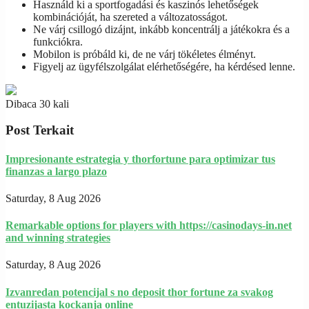
Használd ki a sportfogadási és kaszinós lehetőségek
kombinációját, ha szereted a változatosságot.
Ne várj csillogó dizájnt, inkább koncentrálj a játékokra és a
funkciókra.
Mobilon is próbáld ki, de ne várj tökéletes élményt.
Figyelj az ügyfélszolgálat elérhetőségére, ha kérdésed lenne.
Dibaca 30 kali
Post Terkait
Impresionante estrategia y thorfortune para optimizar tus
finanzas a largo plazo
Saturday, 8 Aug 2026
Remarkable options for players with https://casinodays-in.net
and winning strategies
Saturday, 8 Aug 2026
Izvanredan potencijal s no deposit thor fortune za svakog
entuzijasta kockanja online