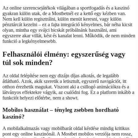
Az online szerencsejátékok világában a sportfogadás és a kaszinó
gyakran külön utak, de a Mostbetnél ez a kettő egy kézben van.
Nem kell külön regisztrálni, külön menüt keresni, vagy külön
pénztárcát kezelni – ez a fajta integráció kényelmes, bár néha kicsit
olyan, mintha egy svájci bicskát próbálnánk használni, ami
egyszerre akar villát, kést és kanalat lenni. Működik, de nem minden
funkció a legkényelmesebb.
Felhasználói élmény: egyszerűség vagy
túl sok minden?
Az oldal felépítése nem egy dizájn díjas alkotás, de legalább
átlátható. Azok, akik szeretik a letisztult, egyszerű navigációt, itt
otthon érezhetik magukat. Viszont aki a csillogó animációkra és a
látványos effektekre vágyik, az csalódni fog. Ez a platform inkább a
funkciót helyezi előtérbe, nem a showt.
Mobilos használat – tényleg zsebben hordható
kaszinó?
A mobilalkalmazás vagy mobilbarát oldal kérdése mindig kritikus
pont egy online kaszinónál. A Mostbet mobilos verziója nem rossz,