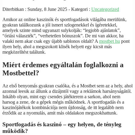
Diterbitkan :
Sunday, 8 June 2025
- Kategori :
Uncategorized
Amikor az online kaszinók és sportfogadások világába merülünk,
gyakran találkozunk a jól ismert szlogenekkel és ígéretekkel,
amelyek szinte mind ugyanazt sulykolják: “legjobb ajánlatok”,
“óriási választék”, “verhetetlen bónuszok”. De mi van akkor, ha
valaki nem akar csak egy újabb sablonos oldalt? A
mostbet hu
pont
ilyen hely, ahol a megszokott klisék helyett egy kicsit más
megközelítést találunk.
Miért érdemes egyáltalán foglalkozni a
Mostbettel?
Az első benyomás gyakran csalóka, és a Mostbet sem az a hely, ahol
azonnal leesik az állunk a dizájntól vagy a reklámok harsányságától.
Inkább olyan, mint egy csendes játékterem a sarkon, ahol nem
harsog a zene, de a gépek mégis működnek. A sportfogadás és a
kaszinójátékok kombinációja nem újdonság, de itt legalább nem
érződik az a nyomulás, amit más oldalakon megszokhattunk.
Sportfogadás és kaszinó – egy helyen, de tényleg
működik?