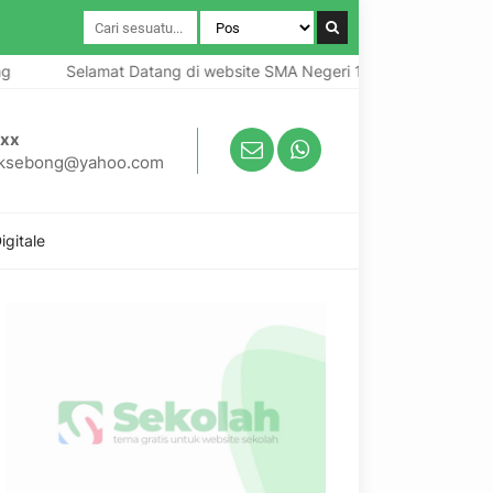
Selamat Datang di website SMA Negeri 1 Teluk Sebong
xxx
uksebong@yahoo.com
igitale