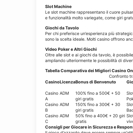
Slot Machine
Le slot machine rappresentano il cuore pulsan
e funzionalità molto variegate, come giri gratu
Giochi da Tavolo
Per chi preferisce un’esperienza più strategi
sono la scelta ideale. Molti casino offrono anc
Video Poker e Altri Giochi
Oltre alle slot e ai giochi da tavolo, è possibi
ampliando ulteriormente le possibilità di dive
Tabella Comparativa dei Migliori Casino Onli
Confronto tra
Casino
Licenza
Bonus di Benvenuto
Gio
Casino
ADM
100% fino a 500€ + 50
Slo
A
giri gratis
Po
Casino
ADM
150% fino a 300€ + 30
Slo
B
giri gratis
Ba
Casino
ADM
50% fino a 400€ + 20 giri
Slo
C
gratis
viv
Consigli per Giocare in Sicurezza e Respo
Il gioco d’azzardo deve essere sempre un’atti