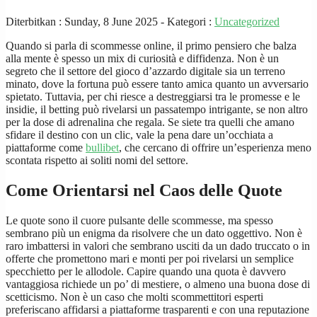
Diterbitkan :
Sunday, 8 June 2025
- Kategori :
Uncategorized
Quando si parla di scommesse online, il primo pensiero che balza
alla mente è spesso un mix di curiosità e diffidenza. Non è un
segreto che il settore del gioco d’azzardo digitale sia un terreno
minato, dove la fortuna può essere tanto amica quanto un avversario
spietato. Tuttavia, per chi riesce a destreggiarsi tra le promesse e le
insidie, il betting può rivelarsi un passatempo intrigante, se non altro
per la dose di adrenalina che regala. Se siete tra quelli che amano
sfidare il destino con un clic, vale la pena dare un’occhiata a
piattaforme come
bullibet
, che cercano di offrire un’esperienza meno
scontata rispetto ai soliti nomi del settore.
Come Orientarsi nel Caos delle Quote
Le quote sono il cuore pulsante delle scommesse, ma spesso
sembrano più un enigma da risolvere che un dato oggettivo. Non è
raro imbattersi in valori che sembrano usciti da un dado truccato o in
offerte che promettono mari e monti per poi rivelarsi un semplice
specchietto per le allodole. Capire quando una quota è davvero
vantaggiosa richiede un po’ di mestiere, o almeno una buona dose di
scetticismo. Non è un caso che molti scommettitori esperti
preferiscano affidarsi a piattaforme trasparenti e con una reputazione