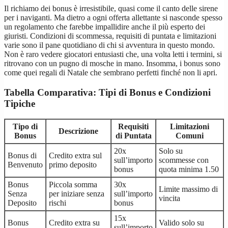
Il richiamo dei bonus è irresistibile, quasi come il canto delle sirene
per i naviganti. Ma dietro a ogni offerta allettante si nasconde spesso
un regolamento che farebbe impallidire anche il più esperto dei
giuristi. Condizioni di scommessa, requisiti di puntata e limitazioni
varie sono il pane quotidiano di chi si avventura in questo mondo.
Non è raro vedere giocatori entusiasti che, una volta letti i termini, si
ritrovano con un pugno di mosche in mano. Insomma, i bonus sono
come quei regali di Natale che sembrano perfetti finché non li apri.
Tabella Comparativa: Tipi di Bonus e Condizioni
Tipiche
Tipo di
Requisiti
Limitazioni
Descrizione
Bonus
di Puntata
Comuni
20x
Solo su
Bonus di
Credito extra sul
sull’importo
scommesse con
Benvenuto
primo deposito
bonus
quota minima 1.50
Bonus
Piccola somma
30x
Limite massimo di
Senza
per iniziare senza
sull’importo
vincita
Deposito
rischi
bonus
15x
Bonus
Credito extra su
Valido solo su
sull’importo