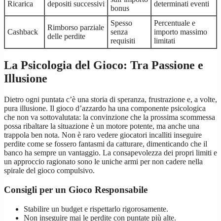
Ricarica
depositi successivi
determinati eventi
bonus
Spesso
Percentuale e
Rimborso parziale
Cashback
senza
importo massimo
delle perdite
requisiti
limitati
La Psicologia del Gioco: Tra Passione e
Illusione
Dietro ogni puntata c’è una storia di speranza, frustrazione e, a volte,
pura illusione. Il gioco d’azzardo ha una componente psicologica
che non va sottovalutata: la convinzione che la prossima scommessa
possa ribaltare la situazione è un motore potente, ma anche una
trappola ben nota. Non è raro vedere giocatori incalliti inseguire
perdite come se fossero fantasmi da catturare, dimenticando che il
banco ha sempre un vantaggio. La consapevolezza dei propri limiti e
un approccio ragionato sono le uniche armi per non cadere nella
spirale del gioco compulsivo.
Consigli per un Gioco Responsabile
Stabilire un budget e rispettarlo rigorosamente.
Non inseguire mai le perdite con puntate più alte.