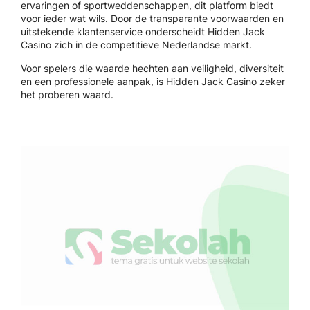
ervaringen of sportweddenschappen, dit platform biedt
voor ieder wat wils. Door de transparante voorwaarden en
uitstekende klantenservice onderscheidt Hidden Jack
Casino zich in de competitieve Nederlandse markt.
Voor spelers die waarde hechten aan veiligheid, diversiteit
en een professionele aanpak, is Hidden Jack Casino zeker
het proberen waard.