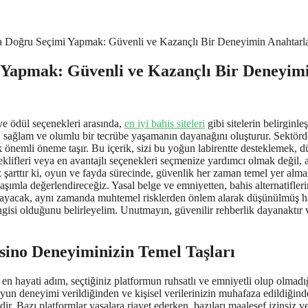
 Doğru Seçimi Yapmak: Güvenli ve Kazançlı Bir Deneyimin Anahtarla
 Yapmak: Güvenli ve Kazançlı Bir Deneyimi
ve ödül seçenekleri arasında,
en iyi bahis siteleri
gibi sitelerin belirginle
 sağlam ve olumlu bir tecrübe yaşamanın dayanağını oluşturur. Sektörde
ek önemli öneme taşır. Bu içerik, sizi bu yoğun labirentte desteklemek, 
eklifleri veya en avantajlı seçenekleri seçmenize yardımcı olmak değil,
rttır ki, oyun ve fayda sürecinde, güvenlik her zaman temel yer almalıd
aşımla değerlendireceğiz. Yasal belge ve emniyetten, bahis alternatifle
mayacak, aynı zamanda muhtemel risklerden önlem alarak düşünülmüş ha
 hangisi olduğunu belirleyelim. Unutmayın, güvenilir rehberlik dayanaktı
asino Deneyiminizin Temel Taşları
en hayati adım, seçtiğiniz platformun ruhsatlı ve emniyetli olup olmadığ
yun deneyimi verildiğinden ve kişisel verilerinizin muhafaza edildiğind
Bazı platformlar yasalara riayet ederken, bazıları maalesef izinsiz veya 