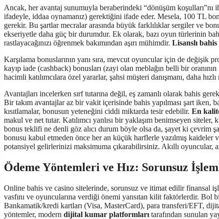
Ancak, her avantaj sunumuyla beraberindeki “dönüşüm koşulları”nı ihma
ifadeyle, iddaa oynamanız) gerektiğini ifade eder. Mesela, 100 TL 
gerekir. Bu şartlar mecralar arasında büyük farklılıklar sergiler ve bo
ekseriyetle daha güç bir durumdur. Ek olarak, bazı oyun türlerinin bah
rastlayacağınızı öğrenmek bakımından aşırı mühimdir.
Lisanslı bahis
Karşılama bonuslarının yanı sıra, mevcut oyuncular için de değişik prom
kayıp iade (cashback) bonusları (zayi olan meblağın belli bir oranının i
hacimli katılımcılara özel yararlar, şahsi müşteri danışmanı, daha hızlı
Avantajları incelerken sırf tutarına değil, eş zamanlı olarak bahis ger
Bir takım avantajlar az bir vakit içerisinde bahis yapılması şart iken, 
kısıtlamalar, bonusun yeteneğini ciddi miktarda tesir edebilir.
En kalit
makul ve net tutar. Katılımcı yanlısı bir yaklaşım benimseyen siteler, ku
bonus teklifi ne denli göz alıcı durum böyle olsa da, şayet ki çevrim ş
bonusu kabul etmeden önce her an küçük harflerle yazılmış kaideler v
potansiyel gelirlerinizi maksimuma çıkarabilirsiniz. Akıllı oyuncular, av
Ödeme Yöntemleri ve Hız: Sorunsuz İşlem
Online bahis ve casino sitelerinde, sorunsuz ve itimat edilir finansal iş
vasfını ve oyuncularına verdiği önemi yansıtan kilit faktörlerdir. Bol b
Bankamatik/kredi kartları (Visa, MasterCard), para transferi/EFT, dijit
yöntemler, modern
dijital kumar platformları
tarafından sunulan yay