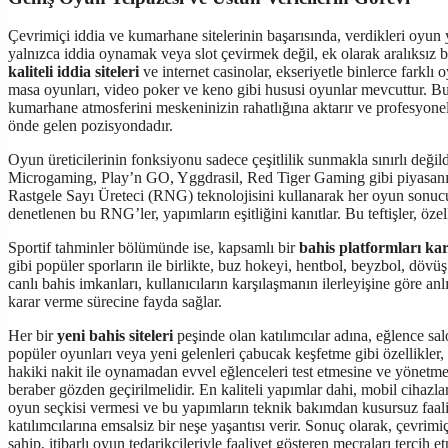
Çevrimiçi iddia ve kumarhane sitelerinin başarısında, verdikleri oyun y
yalnızca iddia oynamak veya slot çevirmek değil, ek olarak aralıksız b
kaliteli iddia siteleri
ve internet casinolar, ekseriyetle binlerce farklı 
masa oyunları, video poker ve keno gibi hususi oyunlar mevcuttur. Bun
kumarhane atmosferini meskeninizin rahatlığına aktarır ve profesyonel 
önde gelen pozisyondadır.
Oyun üreticilerinin fonksiyonu sadece çeşitlilik sunmakla sınırlı değildi
Microgaming, Play’n GO, Yggdrasil, Red Tiger Gaming gibi piyasanın önde
Rastgele Sayı Üreteci (RNG) teknolojisini kullanarak her oyun sonucu
denetlenen bu RNG’ler, yapımların eşitliğini kanıtlar. Bu teftişler, özel
Sportif tahminler bölümünde ise, kapsamlı bir
bahis platformları kar
gibi popüler sporların ile birlikte, buz hokeyi, hentbol, beyzbol, dövüş s
canlı bahis imkanları, kullanıcıların karşılaşmanın ilerleyişine göre anl
karar verme sürecine fayda sağlar.
Her bir
yeni bahis siteleri
peşinde olan katılımcılar adına, eğlence sa
popüler oyunları veya yeni gelenleri çabucak keşfetme gibi özellikler,
hakiki nakit ile oynamadan evvel eğlenceleri test etmesine ve yönetmel
beraber gözden geçirilmelidir. En kaliteli yapımlar dahi, mobil cihaz
oyun seçkisi vermesi ve bu yapımların teknik bakımdan kusursuz faali
katılımcılarına emsalsiz bir neşe yaşantısı verir. Sonuç olarak, çev
sahip, itibarlı oyun tedarikçileriyle faaliyet gösteren mecraları tercih