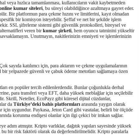
erhal veya hızlıca tamamlanması, kullanıcıların vakit kaybetmeden
online kumar siteleri
, bu süreyi olabildiğince azaltmaya gayret eder.
lir. Bir platformun para çekme hızını ve limitlerini, kayıt olmadan
pesifik bir komisyon isteyebilir. Şeffaf ve net bir şekilde işlem
rekir. SSL şifreleme sistemi gibi güvenlik protokolleri, bireysel ve
lternatifleri veren bir
kumar şirketi
, hem oyuncu tatminini yükseltir
yi savsaklamayın. Unutmayın, nakitlerinizin emniyeti ve işlemlerinizin
 Çok sayıda katılımcı için, para aktarım ve çekme uygulamalarının
bol bir yelpazede güvenli ve çabuk ödeme metotları sağlamaya özen
tları en popüler tercih edilenlerdendir. Bunlar çoğunlukla derhal
erine, para transferi veya EFT, daha yüksek meblağlar için seçilebilir
r. Skrill, Neteller, EcoPayz gibi küresel dijital cüzdanlar,
nlar da
Türkiye’deki bahis platformları
arasında yaygın olarak
r için uygundur. Paykasa, Jeton Card gibi vasıtalar, belirli bir ölçüde
larında korunma endişesi olanlar için ilgi çekici bir imkan sağlar.
 adım atmıştır. Kripto varlıklar, dağıtık yapıları sayesinde yüksek
bu bir risk faktörü olarak da değerlendirilmelidir. Kripto paralarla