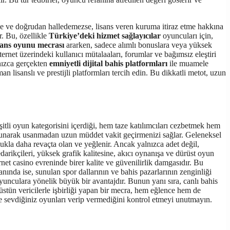
erse ve doğrudan halledemezse, lisans veren kuruma itiraz etme hakkına
r. Bu, özellikle
Türkiye’deki hizmet sağlayıcılar
oyuncuları için,
 şans oyunu mecrası
ararken, sadece alımlı bonuslara veya yüksek
ernet üzerindeki kullanıcı mütalaaları, forumlar ve bağımsız eleştiri
lnızca gerçekten
emniyetli dijital bahis platformları
ile muamele
lisanslı ve prestijli platformları tercih edin. Bu dikkatli metot, uzun
eşitli oyun kategorisini içerdiği, hem taze katılımcıları cezbetmek hem
 sunarak usanmadan uzun müddet vakit geçirmenizi sağlar. Geleneksel
ukla daha revaçta olan ve yeğlenir. Ancak yalnızca adet değil,
 tedarikçileri, yüksek grafik kalitesine, akıcı oynanışa ve dürüst oyun
net casino evreninde birer kalite ve güvenilirlik damgasıdır. Bu
anında ise, sunulan spor dallarının ve bahis pazarlarının zenginliği
oyunculara yönelik büyük bir avantajdır. Bunun yanı sıra, canlı bahis
 üstün vericilerle işbirliği yapan bir mecra, hem eğlence hem de
ve sevdiğiniz oyunları verip vermediğini kontrol etmeyi unutmayın.