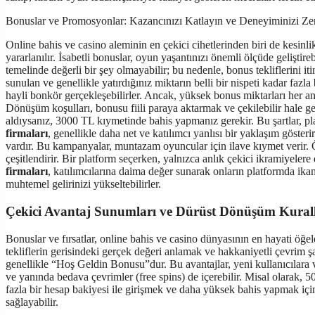
Bonuslar ve Promosyonlar: Kazancınızı Katlayın ve Deneyiminizi Zen
Online bahis ve casino aleminin en çekici cihetlerinden biri de kesinli
yararlanılır. İsabetli bonuslar, oyun yaşantınızı önemli ölçüde gelişti
temelinde değerli bir şey olmayabilir; bu nedenle, bonus tekliflerini i
sunulan ve genellikle yatırdığınız miktarın belli bir nispeti kadar faz
hayli bonkör gerçekleşebilirler. Ancak, yüksek bonus miktarları her a
Dönüşüm koşulları, bonusu fiili paraya aktarmak ve çekilebilir hale g
aldıysanız, 3000 TL kıymetinde bahis yapmanız gerekir. Bu şartlar, plat
firmaları
, genellikle daha net ve katılımcı yanlısı bir yaklaşım gösteri
vardır. Bu kampanyalar, muntazam oyuncular için ilave kıymet verir. Özel
çeşitlendirir. Bir platform seçerken, yalnızca anlık çekici ikramiyeler
firmaları
, katılımcılarına daima değer sunarak onların platformda ikame
muhtemel gelirinizi yükseltebilirler.
Çekici Avantaj Sunumları ve Dürüst Dönüşüm Kurall
Bonuslar ve fırsatlar, online bahis ve casino dünyasının en hayati öğele
tekliflerin gerisindeki gerçek değeri anlamak ve hakkaniyetli çevrim şar
genellikle “Hoş Geldin Bonusu”dur. Bu avantajlar, yeni kullanıcılara v
ve yanında bedava çevrimler (free spins) de içerebilir. Misal olarak
fazla bir hesap bakiyesi ile girişmek ve daha yüksek bahis yapmak i
sağlayabilir.