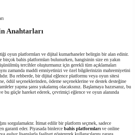
rı
n Anahtarları
ştiği oyun platformları ve dijital kumarhaneler belirgin bir alan edinir.
 birçok bahis platformları bulunurken, hangisinin size en yakın
düşünülmüş tercihler oluşturmanız için gerekli tüm açıklamaları
 aynı zamanda maddi emniyetinizi ve özel bilgilerinizin mahremiyetini
ır. Bu rehberde, bir dijital eğlence platformu veya oyun sitesi
rine, ödül seçeneklerinden, ödeme seçeneklerine ve destek desteğine
mleler yapma şansı yakalamış olacaksınız. Başlamaya hazırsanız, bu
r ve bu güçle hareket ederek, çevrimiçi eğlence ve oyun alanında
ını sorgulamaktır. İtimat edilir bir platform seçmek, sadece
en garanti eder. Piyasada binlerce
bahis platformları
ve online
asılsız lisanslarla faaliyet göstererek kullanıcılarını zarara