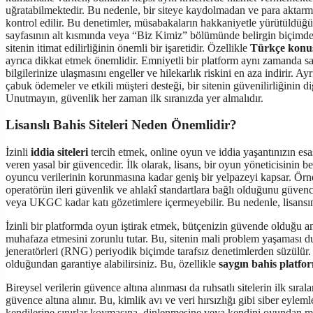
uğratabilmektedir. Bu nedenle, bir siteye kaydolmadan ve para aktarmada
kontrol edilir. Bu denetimler, müsabakaların hakkaniyetle yürütüldüğünü
sayfasının alt kısmında veya “Biz Kimiz” bölümünde belirgin biçimde
sitenin itimat edilirliğinin önemli bir işaretidir. Özellikle
Türkçe konuş
ayrıca dikkat etmek önemlidir. Emniyetli bir platform aynı zamanda sağl
bilgilerinize ulaşmasını engeller ve hilekarlık riskini en aza indirir. Ay
çabuk ödemeler ve etkili müşteri desteği, bir sitenin güvenilirliğinin di
Unutmayın, güvenlik her zaman ilk sıranızda yer almalıdır.
Lisanslı Bahis Siteleri Neden Önemlidir?
İzinli
iddia siteleri
tercih etmek, online oyun ve iddia yaşantınızın esa
veren yasal bir güvencedir. İlk olarak, lisans, bir oyun yöneticisinin bel
oyuncu verilerinin korunmasına kadar geniş bir yelpazeyi kapsar. Ör
operatörün ileri güvenlik ve ahlakî standartlara bağlı olduğunu güven
veya UKGC kadar katı gözetimlere içermeyebilir. Bu nedenle, lisansın 
İzinli bir platformda oyun iştirak etmek, bütçenizin güvende olduğu an
muhafaza etmesini zorunlu tutar. Bu, sitenin mali problem yaşaması du
jeneratörleri (RNG) periyodik biçimde tarafsız denetimlerden süzülür
olduğundan garantiye alabilirsiniz. Bu, özellikle
saygın bahis platfo
Bireysel verilerin güvence altına alınması da ruhsatlı sitelerin ilk sıral
güvence altına alınır. Bu, kimlik avı ve veri hırsızlığı gibi siber eylem
kendilerine sınırlar koymasına, dinlenmesine veya kendini oyundan men 