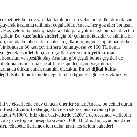
ma cezbetmek hem de var olan katılımcıların vefasını ödüllendirmek için
ağlayarak kazanma talihinizi çoğaltabilir. Ancak, her göz alıcı bonusun
. Hoş geldin bonusları, başlangıçtaki para yatırma işleminizin ilaveten
eşididir. Bu,
taze bahis siteleri
için bir çekim noktasıdır ve sıklıkla bir
nli, onunla beraberindeki bahis koşullarının uygun olup olmadığıdır.
a, bir bonusun 30 katı çevrim şartı bulunuyorsa ve 100 TL bonus
e gerçekleştirilebilir çevrim şartları veren
emniyetli kumar
nusları ve spesifik olay fırsatları gibi çeşitli bonus çeşitleri de
ot otomat oyunlarına spesifik free spinler, oyun yaşantınızı
larına da dikkat etmek mantıklı olacaktır. En iyi
dijital bahis
eğil. İsabetli bir biçimde değerlendirildiğinde, eğlence zevkinizi ve
itli ve ekseriyetle epey eli açık öneriler sunar. Ancak, bu çekici duran
. Rastladığımız başlangıçtaki ve en sık rastlanan avantaj tipi
meblağın %100’ü, bile kimi vaziyetlerde %200’ü derecesinde verilebilir
TL ulaşır ve toplam hesap bakiyeniz 1000 TL olur. Bu, oyunlara daha
arı
, rekabette ilerlemek için daha hırslı hoş geldin paketleri