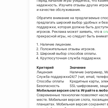
Перед началом игры убедитесь, что казин
надежность. Изучите отзывы других игрок
и качестве обслуживания.
Обратите внимание на предлагаемые спос
предлагать широкий выбор удобных и без
поддержки, которая должна быть доступн
игроков. Реклама может заявить, что в
ол
прекрасной игры, но следует быть внима
Наличие лицензии.
Положительные отзывы игроков.
Широкий выбор способов оплаты.
Круглосуточная служба поддержки.
Критерий
Значение
Лицензия
Наличие (например, М
Служба поддержки
24/7 (чат, email, телефо
Способы оплаты
Кредитные карты, эле
Безопасность
SSL-шифрование, защи
Мобильная версия слота: Играйте в любо
Современные технологии позволяют насл
месте. Мобильная версия слота, посвяще
планшетах. Мобильная версия сохраняет 