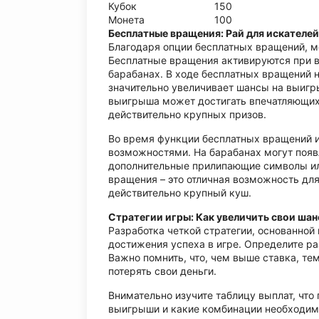
Кубок
150
Монета
100
Бесплатные вращения: Рай для искателе
Благодаря опции бесплатных вращений, м
Бесплатные вращения активируются при 
барабанах. В ходе бесплатных вращений 
значительно увеличивает шансы на выигр
выигрыша может достигать впечатляющих 
действительно крупных призов.
Во время функции бесплатных вращений 
возможностями. На барабанах могут появ
дополнительные прилипающие символы ил
вращения – это отличная возможность для
действительно крупный куш.
Стратегии игры: Как увеличить свои шан
Разработка четкой стратегии, основанной
достижения успеха в игре. Определите ра
Важно помнить, что, чем выше ставка, т
потерять свои деньги.
Внимательно изучите таблицу выплат, что
выигрыши и какие комбинации необходимо