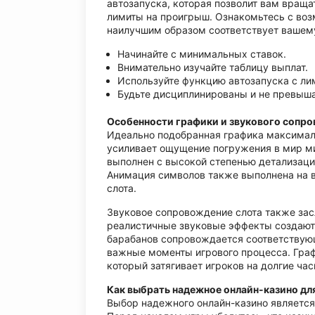
автозапуска, которая позволит вам враща
лимиты на проигрыш. Ознакомьтесь с воз
наилучшим образом соответствует вашему
Начинайте с минимальных ставок.
Внимательно изучайте таблицу выплат.
Используйте функцию автозапуска с ли
Будьте дисциплинированы и не превыша
Особенности графики и звукового сопр
Идеально подобранная графика максималь
усиливает ощущение погружения в мир ми
выполнен с высокой степенью детализаци
Анимация символов также выполнена на 
слота.
Звуковое сопровождение слота также зас
реалистичные звуковые эффекты создают
барабанов сопровождается соответствую
важные моменты игрового процесса. Граф
который затягивает игроков на долгие час
Как выбрать надежное онлайн-казино дл
Выбор надежного онлайн-казино является