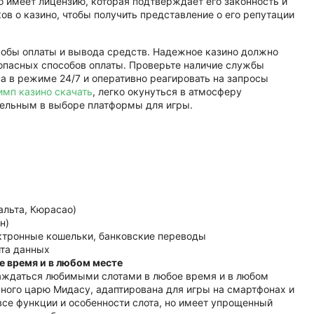
о имеет лицензию, которая подтверждает его законность и
ов о казино, чтобы получить представление о его репутации
обы оплаты и вывода средств. Надежное казино должно
опасных способов оплаты. Проверьте наличие службы
а в режиме 24/7 и оперативно реагировать на запросы
имп казино скачать
, легко окунуться в атмосферу
тельным в выборе платформы для игры.
альта, Кюрасао)
н)
ктронные кошельки, банковские переводы
та данных
е время и в любом месте
аждаться любимыми слотами в любое время и в любом
нного царю Мидасу, адаптирована для игры на смартфонах и
все функции и особенности слота, но имеет упрощенный