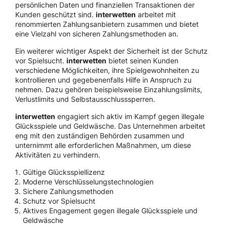
persönlichen Daten und finanziellen Transaktionen der
Kunden geschützt sind.
interwetten
arbeitet mit
renommierten Zahlungsanbietern zusammen und bietet
eine Vielzahl von sicheren Zahlungsmethoden an.
Ein weiterer wichtiger Aspekt der Sicherheit ist der Schutz
vor Spielsucht.
interwetten
bietet seinen Kunden
verschiedene Möglichkeiten, ihre Spielgewohnheiten zu
kontrollieren und gegebenenfalls Hilfe in Anspruch zu
nehmen. Dazu gehören beispielsweise Einzahlungslimits,
Verlustlimits und Selbstausschlusssperren.
interwetten
engagiert sich aktiv im Kampf gegen illegale
Glücksspiele und Geldwäsche. Das Unternehmen arbeitet
eng mit den zuständigen Behörden zusammen und
unternimmt alle erforderlichen Maßnahmen, um diese
Aktivitäten zu verhindern.
Gültige Glücksspiellizenz
Moderne Verschlüsselungstechnologien
Sichere Zahlungsmethoden
Schutz vor Spielsucht
Aktives Engagement gegen illegale Glücksspiele und
Geldwäsche