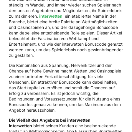
ständig im Wandel, und immer wieder suchen Spieler nach
den besten Angeboten und Möglichkeiten, ihr Spielerlebnis
zu maximieren.
interwetten
, ein etablierter Name in der
Branche, bietet eine breite Palette an Wettmöglichkeiten
und Casinospielen an, und der dazugehörige Bonuscode
kann dabei eine entscheidende Rolle spielen. Dieser Artikel
beleuchtet die Faszination von Wettkampf und
Entertainment, und wie der interwetten Bonuscode genutzt
werden kann, um das Spielerlebnis noch gewinnbringender
zu gestalten.
Die Kombination aus Spannung, Nervenkitzel und der
Chance auf hohe Gewinne macht Wetten und Casinospiele
zu einer beliebten Freizeitbeschäftigung für viele
Menschen. Ein attraktiver Bonuscode kann dabei helfen,
das Startkapital zu erhöhen und somit die Chancen auf
Erfolg zu verbessern. Es ist jedoch wichtig, die
Bedingungen und Voraussetzungen für die Nutzung eines
Bonuscodes genau zu kennen, um das Maximum aus dem
Angebot herauszuholen.
Die Vielfalt des Angebots bei interwetten
interwetten
bietet seinen Kunden eine beeindruckende
Vielfalt an Wettmöglichkeiten. Von klassischen Sportwetten