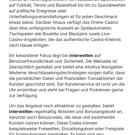
auf Fußball, Tennis und Basketball bis hin zu Spezialwetten
auf politische Ereignisse oder
Unterhaltungsveranstaltungen ist für jeden Geschmack
etwas dabei. Darüber hinaus verfügt das Online-Casino
über eine umfangreiche Auswahl an Spielautomaten,
Tischspielen wie Roulette und Blackjack sowie Live-
Casino-Angeboten, die das authentische Casino-Erlebnis
nach Hause bringen.
Ein besonderer Fokus liegt bei
interwetten
auf
Benutzerfreundlichkeit und Sicherheit. Die Webseite ist
übersichtlich gestaltet und bietet eine intuitive Navigation.
Moderne Verschlüsselungstechnologien sorgen dafür, dass
die persönlichen Daten und finanziellen Transaktionen der
Kunden geschützt sind. Der Kundenservice ist rund um die
Uhr erreichbar und steht bei Fragen und Problemen gerne
zur Verfügung.
Um das Angebot noch attraktiver zu gestalten, bietet
interwetten
regelmäßig Aktionen und Bonusangebote an,
darunter auch Bonuscodes, die neue und bestehende
Kunden nutzen können. Diese Codes können
beispielsweise Freiwetten, Einzahlungsboni oder Freispiele
für Spielautomaten beinhalten. Es lohnt sich also,