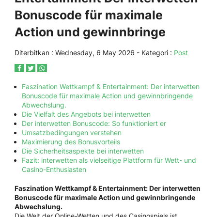
Bonuscode für maximale
Action und gewinnbringe
Diterbitkan :
Wednesday, 6 May 2026
- Kategori :
Post
Faszination Wettkampf & Entertainment: Der interwetten
Bonuscode für maximale Action und gewinnbringende
Abwechslung.
Die Vielfalt des Angebots bei interwetten
Der interwetten Bonuscode: So funktioniert er
Umsatzbedingungen verstehen
Maximierung des Bonusvorteils
Die Sicherheitsaspekte bei interwetten
Fazit: interwetten als vielseitige Plattform für Wett- und
Casino-Enthusiasten
Faszination Wettkampf & Entertainment: Der interwetten
Bonuscode für maximale Action und gewinnbringende
Abwechslung.
Die Welt der Online-Wetten und des Casinospiels ist