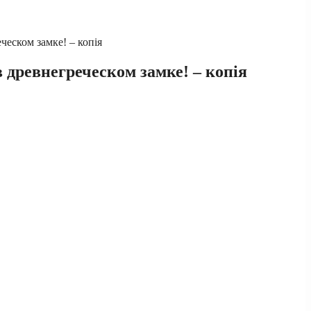
еском замке! – копія
 древнегреческом замке! – копія