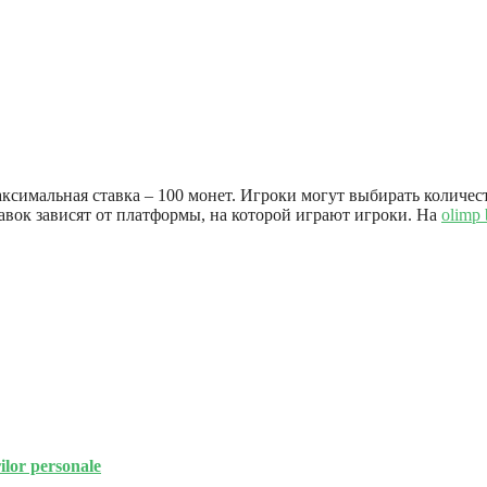
максимальная ставка – 100 монет. Игроки могут выбирать колич
вок зависят от платформы, на которой играют игроки. На
olimp 
ilor personale