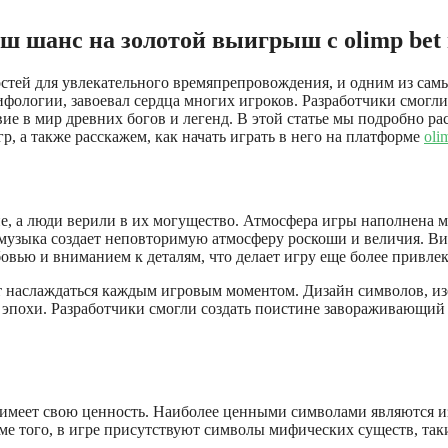
ш шанс на золотой выигрыш с olimp bet 
стей для увлекательного времяпрепровождения, и одним из сам
фологии, завоевал сердца многих игроков. Разработчики смогли
вие в мир древних богов и легенд. В этой статье мы подробно р
р, а также расскажем, как начать играть в него на платформе
oli
мпе, а люди верили в их могущество. Атмосфера игры наполнена
 музыка создает неповторимую атмосферу роскоши и величия. Ви
вью и вниманием к деталям, что делает игру еще более привле
ет наслаждаться каждым игровым моментом. Дизайн символов, и
х эпохи. Разработчики смогли создать поистине завораживающий
имеет свою ценность. Наиболее ценными символами являются из
 того, в игре присутствуют символы мифических существ, таки