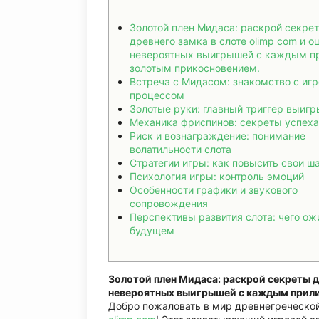
Золотой плен Мидаса: раскрой секре
древнего замка в слоте olimp com и о
невероятных выигрышей с каждым п
золотым прикосновением.
Встреча с Мидасом: знакомство с иг
процессом
Золотые руки: главный триггер выиг
Механика фриспинов: секреты успеха
Риск и вознаграждение: понимание
волатильности слота
Стратегии игры: как повысить свои ш
Психология игры: контроль эмоций
Особенности графики и звукового
сопровождения
Перспективы развития слота: чего ож
будущем
Золотой плен Мидаса: раскрой секреты д
невероятных выигрышей с каждым прил
Добро пожаловать в мир древнегреческой