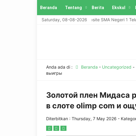
Beranda
Tentang
Berita
Ekskul
Selamat Datang di website SMA Negeri 1 Teluk 
Saturday, 08-08-2026
Anda ada di :
Beranda
-
Uncategorized
-
выигры
Золотой плен Мидаса 
в слоте olimp com и о
Diterbitkan :
Thursday, 7 May 2026
- Kategor