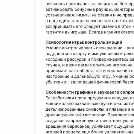
повысить свои шансы на выигрыш. Во-перв
активировать бонусные раунды. Во-вторы
устанавливая лимиты на ставки и не превы
а подходить к игре осознанно и ответствен
воспринимать его следует именно в этом к
гарантия выигрыша. Всегда играйте ответ
Психология игры: контроль эмоций
Умение контролировать свои эмоции – важ
поддаваться азарту и импульсивным реше
холодный рассудок и придерживайтесь зар
случая, и даже самые опытные игроки не
принимать как победы, так и поражения с
настроение и дальнейшую игру. Умение ос
убытками – залог вашей финансовой безоп
Особенности графики и звукового сопр
Разработчики слота продумали каждую де
максимально захватывающую и реалистич
детализированные символы и плавные ан
древнегреческой мифологии. Звуковое с
создавая напряженную и таинственную а
вращения барабанов, усиливает ощущение
игровой процесс еще более увлекательн