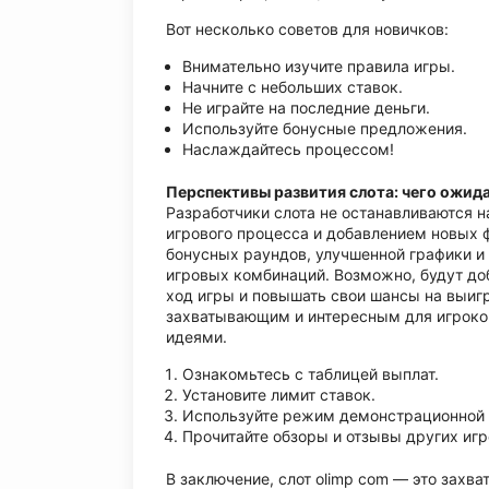
Вот несколько советов для новичков:
Внимательно изучите правила игры.
Начните с небольших ставок.
Не играйте на последние деньги.
Используйте бонусные предложения.
Наслаждайтесь процессом!
Перспективы развития слота: чего ожид
Разработчики слота не останавливаются н
игрового процесса и добавлением новых
бонусных раундов, улучшенной графики и
игровых комбинаций. Возможно, будут до
ход игры и повышать свои шансы на выигр
захватывающим и интересным для игроков
идеями.
Ознакомьтесь с таблицей выплат.
Установите лимит ставок.
Используйте режим демонстрационной 
Прочитайте обзоры и отзывы других игр
В заключение, слот olimp com — это захв