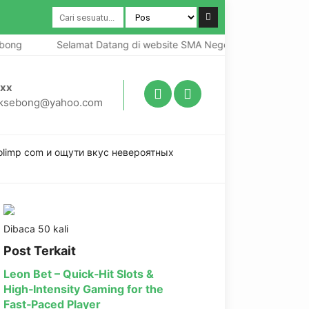
g
Selamat Datang di website SMA Negeri 1 Teluk Sebong
xxx
uksebong@yahoo.com
olimp com и ощути вкус невероятных
Dibaca 50 kali
Post Terkait
Leon Bet – Quick‑Hit Slots &
High‑Intensity Gaming for the
Fast‑Paced Player