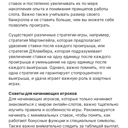
ставок и постепенно увеличивать их по мере
накопления опыта и понимания принципов работы
слота. Важно также учитывать размер своего
банкролла и не ставить больше, чем вы можете себе
позволить проиграть.
Существуют различные стратегии игры, например,
стратегия Мартингейла, которая предполагает
удвоение ставки после каждого проигрыша, или
стратегия Д’Аламбера, которая подразумевает
увеличение ставки на одну единицу после каждого
проигрыша и уменьшение на одну единицу после
каждого выигрыша. Однако, важно помнить, что ни
одна стратегия не гарантирует стопроцентного
выигрыша, и удача играет важную роль в азартных
играх.
Советы для начинающих игроков
Для начинающих игроков, которые только начинают
знакомиться с миром онлайн-слотов, важно тщательно
изучить правила и особенности игры. Рекомендуется
начинать с минимальных ставок, чтобы понять, как
работают бонусные функции и специальные символы.
Также важно внимательно следить за таблицей выплат,