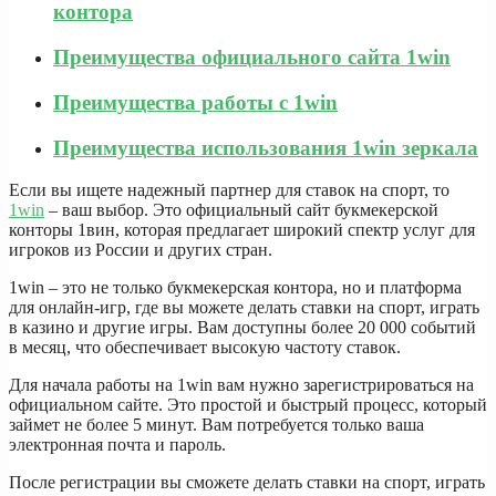
контора
Преимущества официального сайта 1win
Преимущества работы с 1win
Преимущества использования 1win зеркала
Если вы ищете надежный партнер для ставок на спорт, то
1win
– ваш выбор. Это официальный сайт букмекерской
конторы 1вин, которая предлагает широкий спектр услуг для
игроков из России и других стран.
1win – это не только букмекерская контора, но и платформа
для онлайн-игр, где вы можете делать ставки на спорт, играть
в казино и другие игры. Вам доступны более 20 000 событий
в месяц, что обеспечивает высокую частоту ставок.
Для начала работы на 1win вам нужно зарегистрироваться на
официальном сайте. Это простой и быстрый процесс, который
займет не более 5 минут. Вам потребуется только ваша
электронная почта и пароль.
После регистрации вы сможете делать ставки на спорт, играть