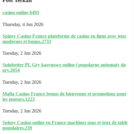
Post Terkait
casino online 6493
Thursday, 4 Jun 2026
Spinsy Casino France plateforme de casino en ligne avec jeux
modernes et bonus.2733
Tuesday, 2 Jun 2026
Spinbetter PL Gry kasynowe online i popularne automaty do
gry.2054
Tuesday, 2 Jun 2026
Mafia Casino France bonus de bienvenue et promotions pour
les joueurs.1223
Tuesday, 2 Jun 2026
Spinsy Casino online en France machines sous et jeux de table
populaires.239