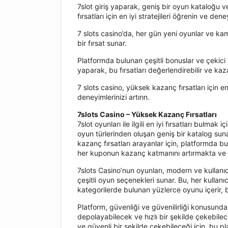
7slot giriş yaparak, geniş bir oyun kataloğu v
fırsatları için en iyi stratejileri öğrenin ve dene
7 slots casino’da, her gün yeni oyunlar ve kam
bir fırsat sunar.
Platformda bulunan çeşitli bonuslar ve çekici t
yaparak, bu fırsatları değerlendirebilir ve kazan
7 slots casino, yüksek kazanç fırsatları için e
deneyimlerinizi artırın.
7slots Casino – Yüksek Kazanç Fırsatları
7slot oyunları ile ilgili en iyi fırsatları bulmak
oyun türlerinden oluşan geniş bir katalog suna
kazanç fırsatları arayanlar için, platformda b
her kuponun kazanç katmanını artırmakta ve 
7slots Casino’nun oyunları, modern ve kullanı
çeşitli oyun seçenekleri sunar. Bu, her kullanı
kategorilerde bulunan yüzlerce oyunu içerir, bu
Platform, güvenliği ve güvenilirliği konusunda
depolayabilecek ve hızlı bir şekilde çekebilecek
ve güvenli bir şekilde çekebileceği için, bu p