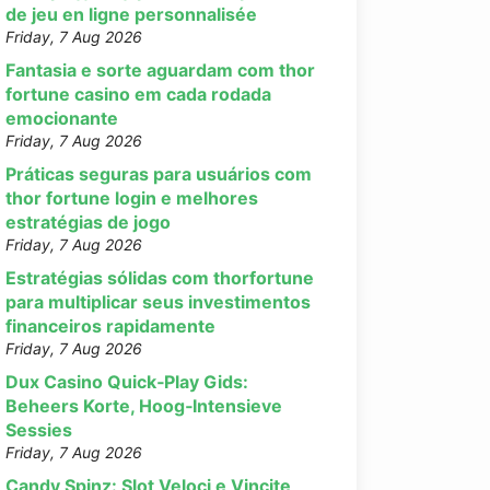
de jeu en ligne personnalisée
Friday, 7 Aug 2026
Fantasia e sorte aguardam com thor
fortune casino em cada rodada
emocionante
Friday, 7 Aug 2026
Práticas seguras para usuários com
thor fortune login e melhores
estratégias de jogo
Friday, 7 Aug 2026
Estratégias sólidas com thorfortune
para multiplicar seus investimentos
financeiros rapidamente
Friday, 7 Aug 2026
Dux Casino Quick‑Play Gids:
Beheers Korte, Hoog‑Intensieve
Sessies
Friday, 7 Aug 2026
Candy Spinz: Slot Veloci e Vincite