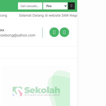
g
Selamat Datang di website SMA Negeri 1 Teluk Sebong
xxx
uksebong@yahoo.com