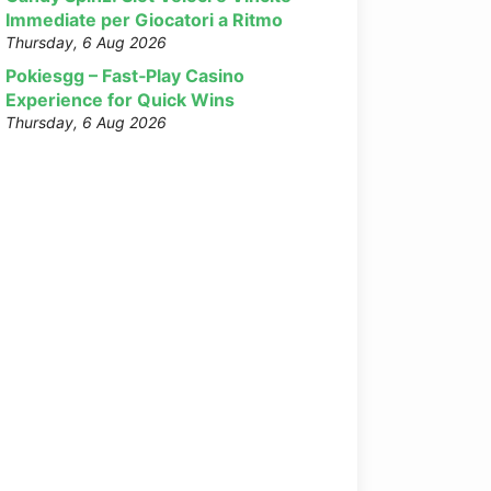
Immediate per Giocatori a Ritmo
Thursday, 6 Aug 2026
Pokiesgg – Fast‑Play Casino
Experience for Quick Wins
Thursday, 6 Aug 2026