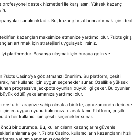
e profesyonel destek hizmetleri ile karşılaşın. Yüksek kazanç
yin.
panyalar sunulmaktadır. Bu, kazanç fırsatlarını artırmak için ideal
eklifler, kazançları maksimize etmenize yardımcı olur. 7slots giriş
çları artırmak için stratejileri uygulayabilirsiniz.
n iyi platformdur. Başarıya ulaşmak için buraya gelin ve
 için 7slots Casino’ya göz atmanızı öneririm. Bu platform, çeşitli
rak, her kullanıcı için uygun seçenekler sunar. Özellikle yüksek
ulunan progressive jackpots oyunları büyük ilgi çeker. Bu oyunlar,
büyük ödülü yakalamanıza yardımcı olur.
cı dostu bir arayüze sahip olmakla birlikte, aynı zamanda derin ve
cı için en uygun oyunu bulmanıza olanak tanır. Platform, çeşitli
 da her kullanıcı için çeşitli seçenekler sunar.
 öncü bir durumda. Bu, kullanıcıların kazançlarını güvenle
leri anlamına gelir. 7slots Casino, kullanıcıların kazançlarını hızlı
latforma yatırım yapmanızı öneririm.