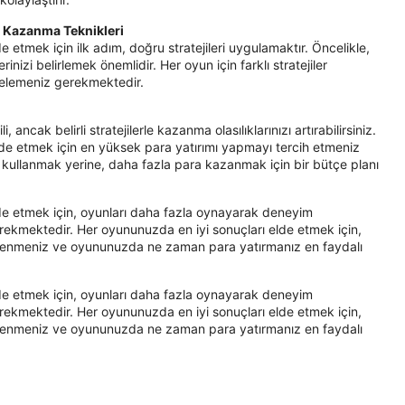
ı Kazanma Teknikleri
e etmek için ilk adım, doğru stratejileri uygulamaktır. Öncelikle,
inizi belirlemek önemlidir. Her oyun için farklı stratejiler
ncelemeniz gerekmektedir.
i, ancak belirli stratejilerle kazanma olasılıklarınızı artırabilirsiniz.
lde etmek için en yüksek para yatırımı yapmayı tercih etmeniz
ına kullanmak yerine, daha fazla para kazanmak için bir bütçe planı
lde etmek için, oyunları daha fazla oynayarak deneyim
gerekmektedir. Her oyununuzda en iyi sonuçları elde etmek için,
öğrenmeniz ve oyununuzda ne zaman para yatırmanız en faydalı
lde etmek için, oyunları daha fazla oynayarak deneyim
gerekmektedir. Her oyununuzda en iyi sonuçları elde etmek için,
öğrenmeniz ve oyununuzda ne zaman para yatırmanız en faydalı