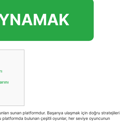
OYNAMAK
rı
arını
nları sunan platformdur. Başarıya ulaşmak için doğru stratejileri
 platformda bulunan çeşitli oyunlar, her seviye oyuncunun