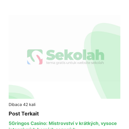
Dibaca 42 kali
Post Terkait
5Gringos Casino: Mistrovství v krátkých, vysoce