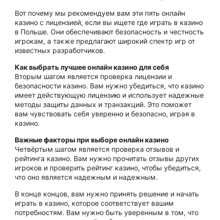
Вот почему мы рекомендуем вам эти пять онлайн
казино с лицензией, если вы ищете где играть в казино
в Польше. Они обеспечивают безопасность и честность
игрокам, а также предлагают широкий спектр игр от
известных разработчиков.
Как выбрать лучшее онлайн казино для себя
Вторым шагом является проверка лицензии и
безопасности казино. Вам нужно убедиться, что казино
имеет действующую лицензию и использует надежные
методы защиты данных и транзакций. Это поможет
вам чувствовать себя уверенно и безопасно, играя в
казино.
Важные факторы при выборе онлайн казино
Четвёртым шагом является проверка отзывов и
рейтинга казино. Вам нужно прочитать отзывы других
игроков и проверить рейтинг казино, чтобы убедиться,
что оно является надежным и надежным.
В конце концов, вам нужно принять решение и начать
играть в казино, которое соответствует вашим
потребностям. Вам нужно быть уверенным в том, что