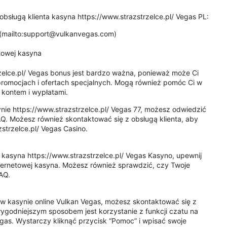
obsługą klienta kasyna https://www.strazstrzelce.pl/ Vegas PL:
(mailto:support@vulkanvegas.com)
towej kasyna
zelce.pl/ Vegas bonus jest bardzo ważna, ponieważ może Ci
promocjach i ofertach specjalnych. Mogą również pomóc Ci w
kontem i wypłatami.
ynie https://www.strazstrzelce.pl/ Vegas 77, możesz odwiedzić
FAQ. Możesz również skontaktować się z obsługą klienta, aby
zstrzelce.pl/ Vegas Casino.
 kasyna https://www.strazstrzelce.pl/ Vegas Kasyno, upewnij
internetowej kasyna. Możesz również sprawdzić, czy Twoje
FAQ.
 w kasynie online Vulkan Vegas, możesz skontaktować się z
ygodniejszym sposobem jest korzystanie z funkcji czatu na
gas. Wystarczy kliknąć przycisk “Pomoc” i wpisać swoje