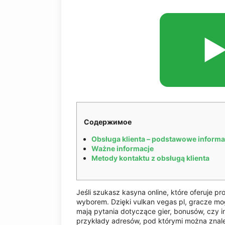
▶
Содержимое
Obsługa klienta – podstawowe informa
Ważne informacje
Metody kontaktu z obsługą klienta
Jeśli szukasz kasyna online, które oferuje pr
wyborem. Dzięki vulkan vegas pl, gracze mo
mają pytania dotyczące gier, bonusów, czy i
przykłady adresów, pod którymi można znale