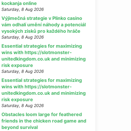
kockanja online
Saturday, 8 Aug 2026
Výjimečná strategie v Plinko casino
vám odhalí umění náhody a potenciál
vysokých zisků pro každého hráče
Saturday, 8 Aug 2026
Essential strategies for maximizing
wins with https://slotmonster-
unitedkingdom.co.uk and minimizing
risk exposure
Saturday, 8 Aug 2026
Essential strategies for maximizing
wins with https://slotmonster-
unitedkingdom.co.uk and minimizing
risk exposure
Saturday, 8 Aug 2026
Obstacles loom large for feathered
friends in the chicken road game and
beyond survival