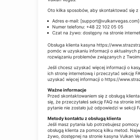
Oto kilka sposobów, aby skontaktować się z 
Adres e-mail: [support@vulkanvegas.com]
Numer telefonu: +48 22 102 05 05
Czat na żywo: dostępny na stronie interne
Obsługa klienta kasyna https://www.strazstr
pomóc w uzyskaniu informacji o aktualnych 
rozwiązaniu problemów związanych z Twoim 
Jeśli chcesz uzyskać więcej informacji o kas
ich stronę internetową i przeczytać sekcję 
uzyskać więcej informacji o https://www.stra
Ważne informacje
Przed skontaktowaniem się z obsługą klienta
się, że przeczytałeś sekcję FAQ na stronie 
pytanie nie zostało już odpowiedzi w sekcji 
Metody kontaktu z obsługą klienta
Jeśli masz pytania lub potrzebujesz pomocy
obsługą klienta za pomocą kilku metod. Najw
żywo, dostępnej na stronie kasyna Vulkan Ve