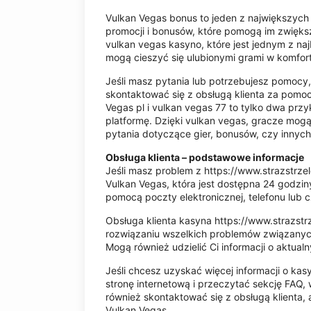
Vulkan Vegas bonus to jeden z największych
promocji i bonusów, które pomogą im zwięks
vulkan vegas kasyno, które jest jednym z naj
mogą cieszyć się ulubionymi grami w komfo
Jeśli masz pytania lub potrzebujesz pomocy
skontaktować się z obsługą klienta za pomoc
Vegas pl i vulkan vegas 77 to tylko dwa prz
platformę. Dzięki vulkan vegas, gracze mogą
pytania dotyczące gier, bonusów, czy innych 
Obsługa klienta – podstawowe informacje
Jeśli masz problem z https://www.strazstrzel
Vulkan Vegas, która jest dostępna 24 godzin
pomocą poczty elektronicznej, telefonu lub c
Obsługa klienta kasyna https://www.strazstr
rozwiązaniu wszelkich problemów związanych
Mogą również udzielić Ci informacji o aktual
Jeśli chcesz uzyskać więcej informacji o kas
stronę internetową i przeczytać sekcję FAQ,
również skontaktować się z obsługą klienta, 
Vulkan Vegas.