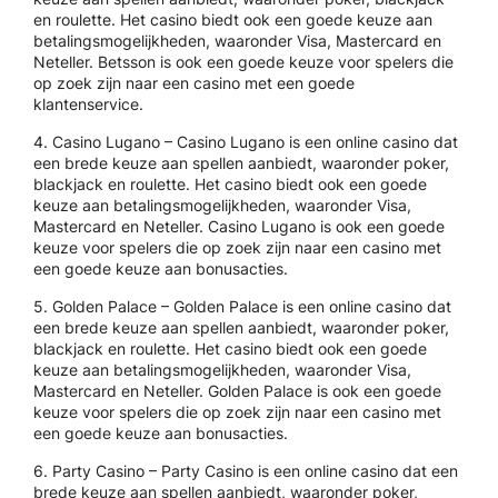
en roulette. Het casino biedt ook een goede keuze aan
betalingsmogelijkheden, waaronder Visa, Mastercard en
Neteller. Betsson is ook een goede keuze voor spelers die
op zoek zijn naar een casino met een goede
klantenservice.
4. Casino Lugano – Casino Lugano is een online casino dat
een brede keuze aan spellen aanbiedt, waaronder poker,
blackjack en roulette. Het casino biedt ook een goede
keuze aan betalingsmogelijkheden, waaronder Visa,
Mastercard en Neteller. Casino Lugano is ook een goede
keuze voor spelers die op zoek zijn naar een casino met
een goede keuze aan bonusacties.
5. Golden Palace – Golden Palace is een online casino dat
een brede keuze aan spellen aanbiedt, waaronder poker,
blackjack en roulette. Het casino biedt ook een goede
keuze aan betalingsmogelijkheden, waaronder Visa,
Mastercard en Neteller. Golden Palace is ook een goede
keuze voor spelers die op zoek zijn naar een casino met
een goede keuze aan bonusacties.
6. Party Casino – Party Casino is een online casino dat een
brede keuze aan spellen aanbiedt, waaronder poker,