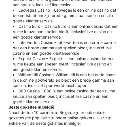
aan spellen, inclusief live casino.
LeoVegas Casino – LeoVegas is een online casino dat
bekendstaat om zijn brede gamma aan spellen en zijn
goede klantenservice.
Casino Euro – Casino Euro is een online casino dat een
ruime keuze aan spellen biedt, inclusief live casino en
een goede klantenservice.
Interwetten Casino – Interwetten is een online casino
dat een brede gamma aan spellen biedt, inclusief live
casino en een goede klantenservice.
Expekt Casino – Expekt is een online casino dat een
ruime keuze aan spellen biedt, inclusief live casino en
een goede klantenservice.
William Hill Casino – William Hill is een bekende naam
in de online gokwereld en biedt een brede gamma aan
spellen, inclusief sportweddenschappen.
888 Casino – 888 is een online casino dat een ruime
keuze aan spellen biedt, inclusief live casino en een
goede klantenservice.
Beste goksites in België
Naast de top 10 casino’s in België, zijn er ook enkele
goksites die populair zijn onder online gokkers. Hier zijn
enkele van de beste goksites in België: