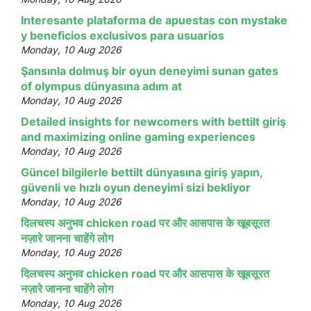
Interesante plataforma de apuestas con mystake
y beneficios exclusivos para usuarios
Monday, 10 Aug 2026
Şansınla dolmuş bir oyun deneyimi sunan gates
of olympus dünyasına adım at
Monday, 10 Aug 2026
Detailed insights for newcomers with bettilt giriş
and maximizing online gaming experiences
Monday, 10 Aug 2026
Güncel bilgilerle bettilt dünyasına giriş yapın,
güvenli ve hızlı oyun deneyimi sizi bekliyor
Monday, 10 Aug 2026
दिलचस्प अनुभव chicken road पर और आसपास के खूबसूरत
नज़ारे जानना चाहेंगे लोग
Monday, 10 Aug 2026
दिलचस्प अनुभव chicken road पर और आसपास के खूबसूरत
नज़ारे जानना चाहेंगे लोग
Monday, 10 Aug 2026