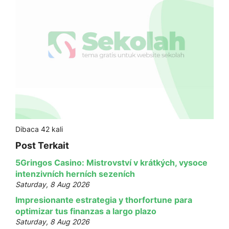
Dibaca 42 kali
Post Terkait
5Gringos Casino: Mistrovství v krátkých, vysoce
intenzivních herních sezeních
Saturday, 8 Aug 2026
Impresionante estrategia y thorfortune para
optimizar tus finanzas a largo plazo
Saturday, 8 Aug 2026