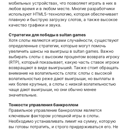
мобильных устройствах, что позволяет играть в них в
любое время и в любом месте. Многие разработчики
используют HTML5-технологию, которая обеспечивает
плавную и быструю загрузку слотов, а также высокое
качество графики и звука.
Стратегии для победы в sultan games
Хотя слоты являются играми случайности, существуют
определенные стратегии, которые могут помочь
увеличить шансы на выигрыш в sultan games. Важно
выбирать слоты с высоким процентом возврата игроку
(RTP), который показывает, какую часть ставок игроки
возвращают в виде выигрышей. Также стоит обращать
внимание на волатильность слота: слоты с высокой
волатильностью реже дают выигрыши, но выплаты в
них более крупные, а слоты с низкой волатильностью
чаще дают выигрыши, но они обычно менее
значительные.
Тонкости управления банкроллом
Правильное управление банкроллом является
ключевым фактором успешной игры в слоты.
Необходимо устанавливать лимит на сумму, которую
вы готовы потратить, и строго придерживаться его. Не