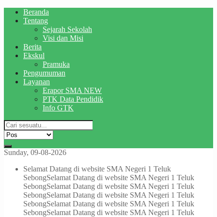
Beranda
Tentang
Sejarah Sekolah
Visi dan Misi
Berita
Ekskul
Pramuka
Pengumuman
Layanan
Erapor SMA NEW
PTK Data Pendidik
Info GTK
Sunday, 09-08-2026
Selamat Datang di website SMA Negeri 1 Teluk
Sebong
Selamat Datang di website SMA Negeri 1 Teluk
Sebong
Selamat Datang di website SMA Negeri 1 Teluk
Sebong
Selamat Datang di website SMA Negeri 1 Teluk
Sebong
Selamat Datang di website SMA Negeri 1 Teluk
Sebong
Selamat Datang di website SMA Negeri 1 Teluk