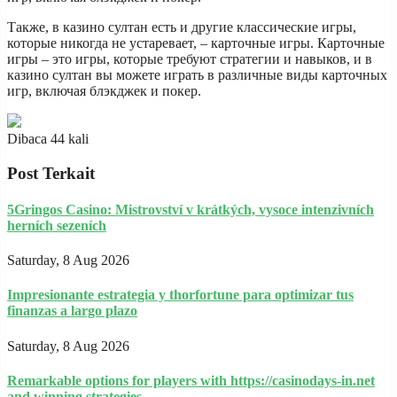
Также, в казино султан есть и другие классические игры,
которые никогда не устаревает, – карточные игры. Карточные
игры – это игры, которые требуют стратегии и навыков, и в
казино султан вы можете играть в различные виды карточных
игр, включая блэкджек и покер.
Dibaca 44 kali
Post Terkait
5Gringos Casino: Mistrovství v krátkých, vysoce intenzivních
herních sezeních
Saturday, 8 Aug 2026
Impresionante estrategia y thorfortune para optimizar tus
finanzas a largo plazo
Saturday, 8 Aug 2026
Remarkable options for players with https://casinodays-in.net
and winning strategies