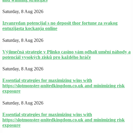
Saturday, 8 Aug 2026
Izvanredan potencijal s no deposit thor fortune za svakog
entuzijasta kockanja online
Saturday, 8 Aug 2026
Výjimečná strategie v Plinko casino vám odhalí umění náhody a
potenciál vysokých zisků pro každého hráče
Saturday, 8 Aug 2026
Essential strategies for maximizing wins with
https://slotmonster-unitedkingdom.co.uk and minimizing risk
exposure
Saturday, 8 Aug 2026
Essential strategies for maximizing wins with
https://slotmonster-unitedkingdom.co.uk and minimizing risk
exposure