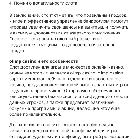
Помни о волатильности слота.
В заключение, стоит отметить, что правильный подход
к игре и эффективное управление банкроллом помогут
игрокам увеличить свои шансы на выигрыш и получить
максимум удовольствия от азартного приключения.
Главное – сохранять холодный расчет и не
поддаваться эмоциям, тогда победа обязательно
придет.
olimp casino и его особенности
Слот доступен для игры в множестве онлайн-казино,
одним из которых является olimp casino. olimp casino
зарекомендовал себя как надежное и проверенное
казино, предлагающее широкий выбор азартных игр от
ведущих разработчиков. Olimp casino обеспечивает
высокую степень безопасности и конфиденциальности
данных игроков, а также предлагает различные
бонусные программы и акции, делающие игру еще
более привлекательной.
Для многих поклонников этого слота olimp casino
является предпочтительной платформой для игры,
благодаря удобному интерфейсу, быстрой регистрации