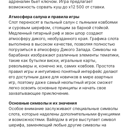
адреналин бьет ключом. Игра предлагает
возможность сорвать куш до x12 500 от ставки.
Атмосфера салуна и правила игры
Слот переносят в пыльный салун с пьяными ковбоями
и суровым шерифом, стоящим за барной стойкой.
Медленный гитарный риф и звон шпор создают
атмосферу дикого, необузданного края. Графика слота
выполнена в высоком качестве, позволяя полностью
погрузиться в атмосферу Дикого Запада. Символы на
барабанах изображают различные элементы тематики,
такие как бутылки виски, игральные карты,
револьверы и, конечно же, самих ковбоев. Простота
правил игры и интуитивно понятный интерфейс делают
его доступным даже для новичков в мире азартных
игр, поэтому даже самый неопытный игрок сможет
легко освоить основные принципы и начать свое
захватывающее приключение.
Основные символы и их значения
Особое внимание заслуживают специальные символы
слота, которые наделены дополнительными функциями
и возможностями. Вайлдом в игре выступает символ
шерифа, заменяющий любые другие символы на