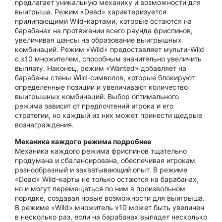
предлагает уникальную механику и возможности для
выигрыша. Режим «Dead» характеризуется
прилипающими Wild-картами, которые остаются на
барабанах на протяжении всего раунда фриспинов,
увеличивая шансы на образование выигрышных
комбинаций. Режим «Wild» предоставляет мульти-Wild
с x10 множителем, способным значительно увеличить
выплату. Наконец, режим «Wanted» добавляет на
барабаны стены Wild-символов, которые блокируют
определенные позиции и увеличивают количество
выигрышных комбинаций. Выбор оптимального
режима зависит от предпочтений игрока и его
стратегии, но каждый из них может принести щедрые
вознаграждения.
Механика каждого режима подробнее
Механика каждого режима фриспинов тщательно
продумана и сбалансирована, обеспечивая игрокам
разнообразный и захватывающий опыт. В режиме
«Dead» Wild-карты не только остаются на барабанах,
но и могут перемещаться по ним в произвольном
порядке, создавая новые возможности для выигрыша.
В режиме «Wild» множитель x10 может быть увеличен
в несколько раз, если на барабанах выпадет несколько