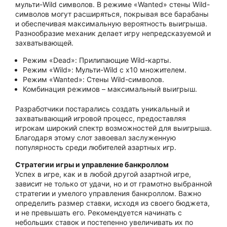
мульти-Wild символов. В режиме «Wanted» стены Wild-
символов могут расширяться, покрывая все барабаны
и обеспечивая максимальную вероятность выигрыша.
Разнообразие механик делает игру непредсказуемой и
захватывающей.
Режим «Dead»: Прилипающие Wild-карты.
Режим «Wild»: Мульти-Wild с x10 множителем.
Режим «Wanted»: Стены Wild-символов.
Комбинация режимов – максимальный выигрыш.
Разработчики постарались создать уникальный и
захватывающий игровой процесс, предоставляя
игрокам широкий спектр возможностей для выигрыша.
Благодаря этому слот завоевал заслуженную
популярность среди любителей азартных игр.
Стратегии игры и управление банкроллом
Успех в игре, как и в любой другой азартной игре,
зависит не только от удачи, но и от грамотно выбранной
стратегии и умелого управления банкроллом. Важно
определить размер ставки, исходя из своего бюджета,
и не превышать его. Рекомендуется начинать с
небольших ставок и постепенно увеличивать их по