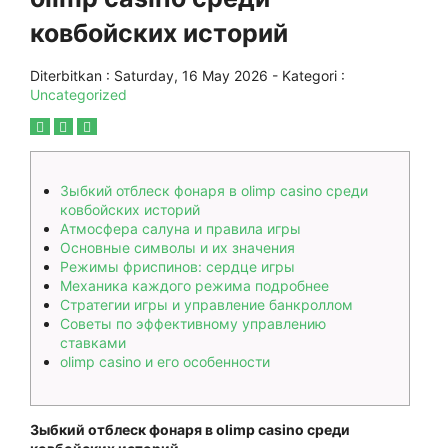
ковбойских историй
Diterbitkan :
Saturday, 16 May 2026
- Kategori :
Uncategorized
Зыбкий отблеск фонаря в olimp casino среди
ковбойских историй
Атмосфера салуна и правила игры
Основные символы и их значения
Режимы фриспинов: сердце игры
Механика каждого режима подробнее
Стратегии игры и управление банкроллом
Советы по эффективному управлению
ставками
olimp casino и его особенности
Зыбкий отблеск фонаря в olimp casino среди