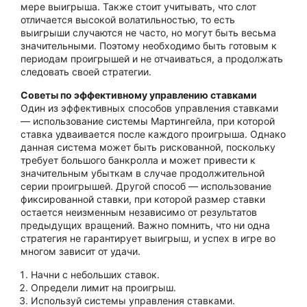
мере выигрыша. Также стоит учитывать, что слот
отличается высокой волатильностью, то есть
выигрыши случаются не часто, но могут быть весьма
значительными. Поэтому необходимо быть готовым к
периодам проигрышей и не отчаиваться, а продолжать
следовать своей стратегии.
Советы по эффективному управлению ставками
Один из эффективных способов управления ставками
— использование системы Мартингейла, при которой
ставка удваивается после каждого проигрыша. Однако
данная система может быть рискованной, поскольку
требует большого банкролла и может привести к
значительным убыткам в случае продолжительной
серии проигрышей. Другой способ — использование
фиксированной ставки, при которой размер ставки
остается неизменным независимо от результатов
предыдущих вращений. Важно помнить, что ни одна
стратегия не гарантирует выигрыш, и успех в игре во
многом зависит от удачи.
Начни с небольших ставок.
Определи лимит на проигрыш.
Используй системы управления ставками.