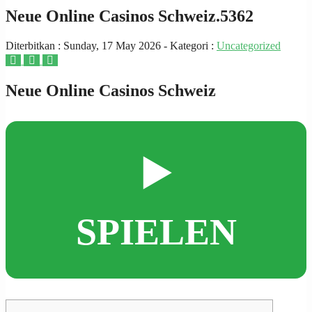
Neue Online Casinos Schweiz.5362
Diterbitkan :
Sunday, 17 May 2026
- Kategori :
Uncategorized
Neue Online Casinos Schweiz
▶️
SPIELEN