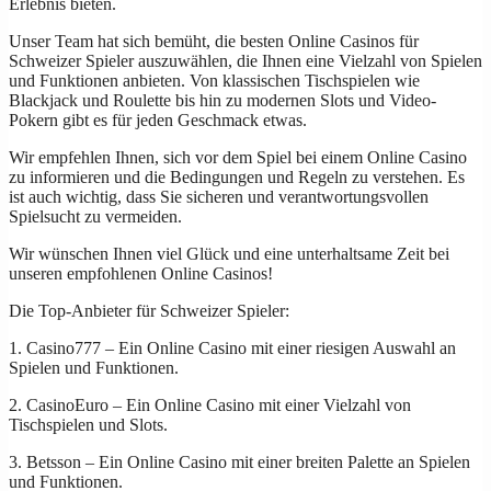
Erlebnis bieten.
Unser Team hat sich bemüht, die besten Online Casinos für
Schweizer Spieler auszuwählen, die Ihnen eine Vielzahl von Spielen
und Funktionen anbieten. Von klassischen Tischspielen wie
Blackjack und Roulette bis hin zu modernen Slots und Video-
Pokern gibt es für jeden Geschmack etwas.
Wir empfehlen Ihnen, sich vor dem Spiel bei einem Online Casino
zu informieren und die Bedingungen und Regeln zu verstehen. Es
ist auch wichtig, dass Sie sicheren und verantwortungsvollen
Spielsucht zu vermeiden.
Wir wünschen Ihnen viel Glück und eine unterhaltsame Zeit bei
unseren empfohlenen Online Casinos!
Die Top-Anbieter für Schweizer Spieler:
1. Casino777 – Ein Online Casino mit einer riesigen Auswahl an
Spielen und Funktionen.
2. CasinoEuro – Ein Online Casino mit einer Vielzahl von
Tischspielen und Slots.
3. Betsson – Ein Online Casino mit einer breiten Palette an Spielen
und Funktionen.