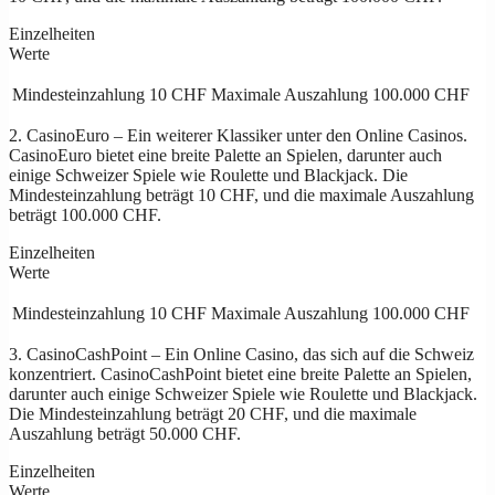
Einzelheiten
Werte
Mindesteinzahlung
10 CHF
Maximale Auszahlung
100.000 CHF
2. CasinoEuro – Ein weiterer Klassiker unter den Online Casinos.
CasinoEuro bietet eine breite Palette an Spielen, darunter auch
einige Schweizer Spiele wie Roulette und Blackjack. Die
Mindesteinzahlung beträgt 10 CHF, und die maximale Auszahlung
beträgt 100.000 CHF.
Einzelheiten
Werte
Mindesteinzahlung
10 CHF
Maximale Auszahlung
100.000 CHF
3. CasinoCashPoint – Ein Online Casino, das sich auf die Schweiz
konzentriert. CasinoCashPoint bietet eine breite Palette an Spielen,
darunter auch einige Schweizer Spiele wie Roulette und Blackjack.
Die Mindesteinzahlung beträgt 20 CHF, und die maximale
Auszahlung beträgt 50.000 CHF.
Einzelheiten
Werte