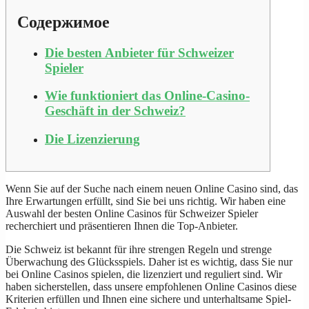
Содержимое
Die besten Anbieter für Schweizer
Spieler
Wie funktioniert das Online-Casino-
Geschäft in der Schweiz?
Die Lizenzierung
Wenn Sie auf der Suche nach einem neuen Online Casino sind, das
Ihre Erwartungen erfüllt, sind Sie bei uns richtig. Wir haben eine
Auswahl der besten Online Casinos für Schweizer Spieler
recherchiert und präsentieren Ihnen die Top-Anbieter.
Die Schweiz ist bekannt für ihre strengen Regeln und strenge
Überwachung des Glücksspiels. Daher ist es wichtig, dass Sie nur
bei Online Casinos spielen, die lizenziert und reguliert sind. Wir
haben sicherstellen, dass unsere empfohlenen Online Casinos diese
Kriterien erfüllen und Ihnen eine sichere und unterhaltsame Spiel-