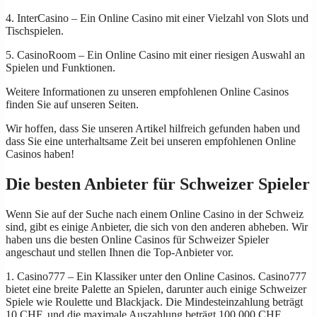
4. InterCasino – Ein Online Casino mit einer Vielzahl von Slots und
Tischspielen.
5. CasinoRoom – Ein Online Casino mit einer riesigen Auswahl an
Spielen und Funktionen.
Weitere Informationen zu unseren empfohlenen Online Casinos
finden Sie auf unseren Seiten.
Wir hoffen, dass Sie unseren Artikel hilfreich gefunden haben und
dass Sie eine unterhaltsame Zeit bei unseren empfohlenen Online
Casinos haben!
Die besten Anbieter für Schweizer Spieler
Wenn Sie auf der Suche nach einem Online Casino in der Schweiz
sind, gibt es einige Anbieter, die sich von den anderen abheben. Wir
haben uns die besten Online Casinos für Schweizer Spieler
angeschaut und stellen Ihnen die Top-Anbieter vor.
1. Casino777 – Ein Klassiker unter den Online Casinos. Casino777
bietet eine breite Palette an Spielen, darunter auch einige Schweizer
Spiele wie Roulette und Blackjack. Die Mindesteinzahlung beträgt
10 CHF, und die maximale Auszahlung beträgt 100.000 CHF.