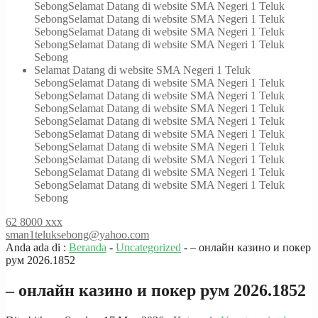
Sebong
Selamat Datang di website SMA Negeri 1 Teluk
Sebong
Selamat Datang di website SMA Negeri 1 Teluk
Sebong
Selamat Datang di website SMA Negeri 1 Teluk
Sebong
Selamat Datang di website SMA Negeri 1 Teluk
Sebong
Selamat Datang di website SMA Negeri 1 Teluk
Sebong
Selamat Datang di website SMA Negeri 1 Teluk
Sebong
Selamat Datang di website SMA Negeri 1 Teluk
Sebong
Selamat Datang di website SMA Negeri 1 Teluk
Sebong
Selamat Datang di website SMA Negeri 1 Teluk
Sebong
Selamat Datang di website SMA Negeri 1 Teluk
Sebong
Selamat Datang di website SMA Negeri 1 Teluk
Sebong
Selamat Datang di website SMA Negeri 1 Teluk
Sebong
Selamat Datang di website SMA Negeri 1 Teluk
Sebong
Selamat Datang di website SMA Negeri 1 Teluk
Sebong
62 8000 xxx
sman1teluksebong@yahoo.com
Anda ada di :
Beranda
-
Uncategorized
-
– онлайн казино и покер
рум 2026.1852
– онлайн казино и покер рум 2026.1852