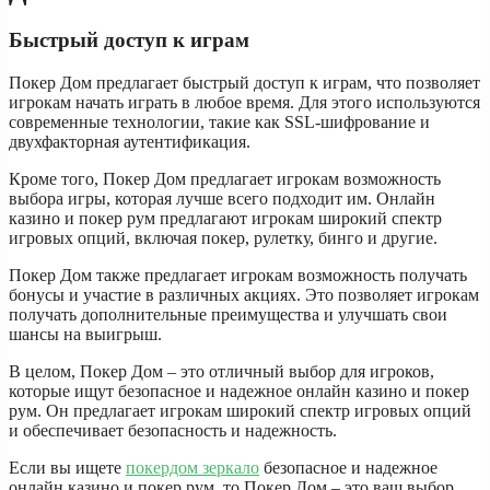
Быстрый доступ к играм
Покер Дом предлагает быстрый доступ к играм, что позволяет
игрокам начать играть в любое время. Для этого используются
современные технологии, такие как SSL-шифрование и
двухфакторная аутентификация.
Кроме того, Покер Дом предлагает игрокам возможность
выбора игры, которая лучше всего подходит им. Онлайн
казино и покер рум предлагают игрокам широкий спектр
игровых опций, включая покер, рулетку, бинго и другие.
Покер Дом также предлагает игрокам возможность получать
бонусы и участие в различных акциях. Это позволяет игрокам
получать дополнительные преимущества и улучшать свои
шансы на выигрыш.
В целом, Покер Дом – это отличный выбор для игроков,
которые ищут безопасное и надежное онлайн казино и покер
рум. Он предлагает игрокам широкий спектр игровых опций
и обеспечивает безопасность и надежность.
Если вы ищете
покердом зеркало
безопасное и надежное
онлайн казино и покер рум, то Покер Дом – это ваш выбор.