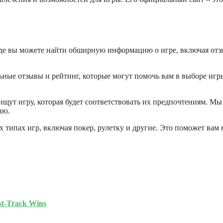
де вы можете найти обширную информацию о игре, включая отзы
ные отзывы и рейтинг, которые могут помочь вам в выборе игры.
ищут игру, которая будет соответствовать их предпочтениям. Мы
ию.
ипах игр, включая покер, рулетку и другие. Это поможет вам н
ast‑Track Wins