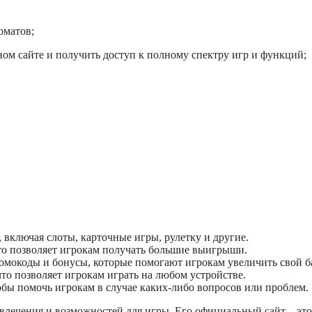
оматов;
ом сайте и получить доступ к полному спектру игр и функций;
 включая слоты, карточные игры, рулетку и другие.
что позволяет игрокам получать большие выигрыши.
омокоды и бонусы, которые помогают игрокам увеличить свой б
о позволяет игрокам играть на любом устройстве.
обы помочь игрокам в случае каких-либо вопросов или проблем.
звлечения и возможностей для игры. Его официальный сайт – это