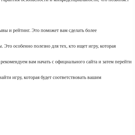
вы и рейтинг. Это поможет вам сделать более
 Это особенно полезно для тех, кто ищет игру, которая
 рекомендуем вам начать с официального сайта и затем перейти
айти игру, которая будет соответствовать вашим