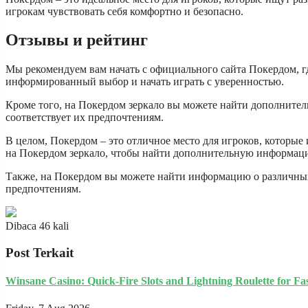
игрокам чувствовать себя комфортно и безопасно.
Отзывы и рейтинг
Мы рекомендуем вам начать с официального сайта Покердом, г
информированный выбор и начать играть с уверенностью.
Кроме того, на Покердом зеркало вы можете найти дополнитель
соответствует их предпочтениям.
В целом, Покердом – это отличное место для игроков, которые 
на Покердом зеркало, чтобы найти дополнительную информац
Также, на Покердом вы можете найти информацию о различных т
предпочтениям.
Dibaca 46 kali
Post Terkait
Winsane Casino: Quick‑Fire Slots and Lightning Roulette for F