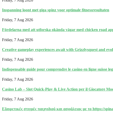
Friday, 7 Aug 2026
Inspanning loont met giga spinz voor optimale fitnessresultaten
Friday, 7 Aug 2026
Fördelarna med att utforska okända vägar med chicken road app
Friday, 7 Aug 2026
Creative gameplay experiences await with Grizzlysquest and evol
Friday, 7 Aug 2026
Indispensable guide pour comprendre le casino en ligne suisse leg
Friday, 7 Aug 2026
Casino Lab – Slot Quick‑Play & Live Action per il Giocatore M
Friday, 7 Aug 2026
Εξαιρετικές στιγμές παιχνιδιού και ασφάλειας με το https://spi