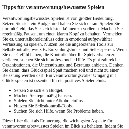
Tipps für verantwortungsbewusstes Spielen
Verantwortungsbewusstes Spielen ist von größter Bedeutung.
Setzen Sie sich ein Budget und halten Sie sich daran. Spielen Sie
nur mit Geld, das Sie sich leisten können zu verlieren. Machen Sie
regelmäßig Pausen, um einen klaren Kopf zu behalten. Vermeiden
Sie es, unter Alkoholeinfluss oder in emotional aufgewühlter
Verfassung zu spielen. Nutzen Sie die angebotenen Tools zur
Selbstkontrolle, wie z.B. Einzahlungslimits und Selbstsperren. Wenn
Sie das Gefühl haben, die Kontrolle über Ihr Spielverhalten zu
verlieren, suchen Sie sich professionelle Hilfe. Es gibt zahlreiche
Organisationen, die Unterstützung und Beratung anbieten. Denken
Sie daran, dass Glücksspiel Spaß machen soll und nicht zu einer
Belastung werden darf. Ein verantwortungsvoller Umgang mit
Glücksspielen ist essentiell für ein positives Spielerlebnis.
Setzen Sie sich ein Budget.
Machen Sie regelmäßig Pausen.
Spielen Sie nicht unter Alkoholeinfluss.
Nutzen Sie Selbstkontroll-Tools.
Suchen Sie sich Hilfe, wenn Sie Probleme haben.
Diese Liste dient als Erinnerung, die wichtigsten Aspekte für
verantwortungsbewusstes Spielen im Blick zu behalten. Indem Sie