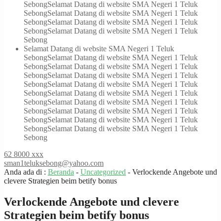
Sebong
Selamat Datang di website SMA Negeri 1 Teluk
Sebong
Selamat Datang di website SMA Negeri 1 Teluk
Sebong
Selamat Datang di website SMA Negeri 1 Teluk
Sebong
Selamat Datang di website SMA Negeri 1 Teluk
Sebong
Selamat Datang di website SMA Negeri 1 Teluk
Sebong
Selamat Datang di website SMA Negeri 1 Teluk
Sebong
Selamat Datang di website SMA Negeri 1 Teluk
Sebong
Selamat Datang di website SMA Negeri 1 Teluk
Sebong
Selamat Datang di website SMA Negeri 1 Teluk
Sebong
Selamat Datang di website SMA Negeri 1 Teluk
Sebong
Selamat Datang di website SMA Negeri 1 Teluk
Sebong
Selamat Datang di website SMA Negeri 1 Teluk
Sebong
Selamat Datang di website SMA Negeri 1 Teluk
Sebong
Selamat Datang di website SMA Negeri 1 Teluk
Sebong
62 8000 xxx
sman1teluksebong@yahoo.com
Anda ada di :
Beranda
-
Uncategorized
-
Verlockende Angebote und
clevere Strategien beim betify bonus
Verlockende Angebote und clevere
Strategien beim betify bonus