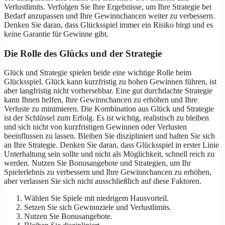
Verlustlimits. Verfolgen Sie Ihre Ergebnisse, um Ihre Strategie bei
Bedarf anzupassen und Ihre Gewinnchancen weiter zu verbessern.
Denken Sie daran, dass Glücksspiel immer ein Risiko birgt und es
keine Garantie für Gewinne gibt.
Die Rolle des Glücks und der Strategie
Glück und Strategie spielen beide eine wichtige Rolle beim
Glücksspiel. Glück kann kurzfristig zu hohen Gewinnen führen, ist
aber langfristig nicht vorhersehbar. Eine gut durchdachte Strategie
kann Ihnen helfen, Ihre Gewinnchancen zu erhöhen und Ihre
Verluste zu minimieren. Die Kombination aus Glück und Strategie
ist der Schlüssel zum Erfolg. Es ist wichtig, realistisch zu bleiben
und sich nicht von kurzfristigen Gewinnen oder Verlusten
beeinflussen zu lassen. Bleiben Sie diszipliniert und halten Sie sich
an Ihre Strategie. Denken Sie daran, dass Glücksspiel in erster Linie
Unterhaltung sein sollte und nicht als Möglichkeit, schnell reich zu
werden. Nutzen Sie Bonusangebote und Strategien, um Ihr
Spielerlebnis zu verbessern und Ihre Gewinnchancen zu erhöhen,
aber verlassen Sie sich nicht ausschließlich auf diese Faktoren.
Wählen Sie Spiele mit niedrigem Hausvorteil.
Setzen Sie sich Gewinnziele und Verlustlimits.
Nutzen Sie Bonusangebote.