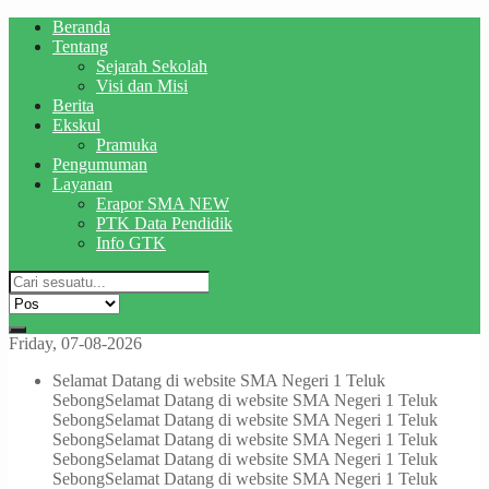
Beranda
Tentang
Sejarah Sekolah
Visi dan Misi
Berita
Ekskul
Pramuka
Pengumuman
Layanan
Erapor SMA NEW
PTK Data Pendidik
Info GTK
Friday, 07-08-2026
Selamat Datang di website SMA Negeri 1 Teluk
Sebong
Selamat Datang di website SMA Negeri 1 Teluk
Sebong
Selamat Datang di website SMA Negeri 1 Teluk
Sebong
Selamat Datang di website SMA Negeri 1 Teluk
Sebong
Selamat Datang di website SMA Negeri 1 Teluk
Sebong
Selamat Datang di website SMA Negeri 1 Teluk