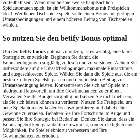
vorteilhaft sein. Wenn man beispielsweise hauptsächlich
Spielautomaten spielt, ist ein Willkommensbonus mit Freispielen
ideal. Wer lieber Tischspiele spielt, sollte einen Bonus mit geringen
Umsatzbedingungen und einem höheren Beitrag von Tischspielen
wählen.
So nutzen Sie den betify Bonus optimal
Um den
betify bonus
optimal zu nutzen, ist es wichtig, eine klare
Strategie zu entwickeln. Beginnen Sie damit, die
Bonusbedingungen sorgfältig zu lesen und zu verstehen. Achten Sie
insbesondere auf die Umsatzbedingungen, maximale Einsatzlimits
und ausgeschlossene Spiele. Wählen Sie dann die Spiele aus, die am
besten zu Ihrem Spielstil passen und den höchsten Beitrag zur
Umsatzbedingung leisten. Konzentrieren Sie sich auf Spiele mit
niedrigem Hausvorteil, um Ihre Gewinnchancen zu erhöhen.
Verwalten Sie Ihr Budget sorgfältig und setzen Sie nicht mehr ein,
als Sie sich leisten können zu verlieren. Nutzen Sie Freispiele, um
neue Spielautomaten kostenlos auszuprobieren und dabei echte
Gewinne zu erzielen. Behalten Sie Ihre Fortschritte im Auge und
passen Sie Ihre Strategie bei Bedarf an. Denken Sie daran, dass ein
Bonusangebot kein garantierten Gewinn ist, sondern lediglich eine
Möglichkeit, Ihr Spielerlebnis zu verbessern und Ihre
Gewinnchancen zu erhöhen.