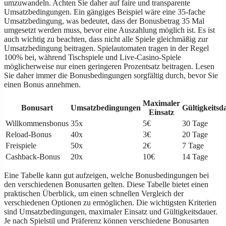
umzuwandeln. Achten Sie daher auf faire und transparente
Umsatzbedingungen. Ein gängiges Beispiel wäre eine 35-fache
Umsatzbedingung, was bedeutet, dass der Bonusbetrag 35 Mal
umgesetzt werden muss, bevor eine Auszahlung möglich ist. Es ist
auch wichtig zu beachten, dass nicht alle Spiele gleichmäßig zur
Umsatzbedingung beitragen. Spielautomaten tragen in der Regel
100% bei, während Tischspiele und Live-Casino-Spiele
möglicherweise nur einen geringeren Prozentsatz beitragen. Lesen
Sie daher immer die Bonusbedingungen sorgfältig durch, bevor Sie
einen Bonus annehmen.
Maximaler
Bonusart
Umsatzbedingungen
Gültigkeitsd
Einsatz
Willkommensbonus
35x
5€
30 Tage
Reload-Bonus
40x
3€
20 Tage
Freispiele
50x
2€
7 Tage
Cashback-Bonus
20x
10€
14 Tage
Eine Tabelle kann gut aufzeigen, welche Bonusbedingungen bei
den verschiedenen Bonusarten gelten. Diese Tabelle bietet einen
praktischen Überblick, um einen schnellen Vergleich der
verschiedenen Optionen zu ermöglichen. Die wichtigsten Kriterien
sind Umsatzbedingungen, maximaler Einsatz und Gültigkeitsdauer.
Je nach Spielstil und Präferenz können verschiedene Bonusarten