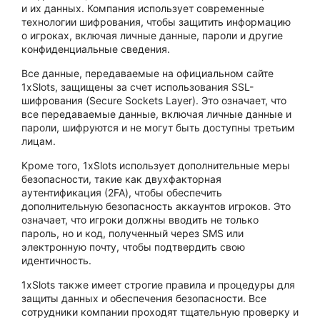
и их данных. Компания использует современные
технологии шифрования, чтобы защитить информацию
о игроках, включая личные данные, пароли и другие
конфиденциальные сведения.
Все данные, передаваемые на официальном сайте
1xSlots, защищены за счет использования SSL-
шифрования (Secure Sockets Layer). Это означает, что
все передаваемые данные, включая личные данные и
пароли, шифруются и не могут быть доступны третьим
лицам.
Кроме того, 1xSlots использует дополнительные меры
безопасности, такие как двухфакторная
аутентификация (2FA), чтобы обеспечить
дополнительную безопасность аккаунтов игроков. Это
означает, что игроки должны вводить не только
пароль, но и код, полученный через SMS или
электронную почту, чтобы подтвердить свою
идентичность.
1xSlots также имеет строгие правила и процедуры для
защиты данных и обеспечения безопасности. Все
сотрудники компании проходят тщательную проверку и