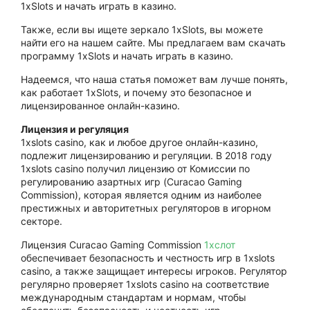
1xSlots и начать играть в казино.
Также, если вы ищете зеркало 1xSlots, вы можете
найти его на нашем сайте. Мы предлагаем вам скачать
программу 1xSlots и начать играть в казино.
Надеемся, что наша статья поможет вам лучше понять,
как работает 1xSlots, и почему это безопасное и
лицензированное онлайн-казино.
Лицензия и регуляция
1xslots casino, как и любое другое онлайн-казино,
подлежит лицензированию и регуляции. В 2018 году
1xslots casino получил лицензию от Комиссии по
регулированию азартных игр (Curacao Gaming
Commission), которая является одним из наиболее
престижных и авторитетных регуляторов в игорном
секторе.
Лицензия Curacao Gaming Commission
1хслот
обеспечивает безопасность и честность игр в 1xslots
casino, а также защищает интересы игроков. Регулятор
регулярно проверяет 1xslots casino на соответствие
международным стандартам и нормам, чтобы