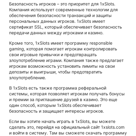
Безопасность игроков – это приоритет для 1xSlots.
Компания использует современные технологии для
обеспечения безопасности транзакций и защиты
персональных данных игроков. 1xSlots имеет
сертификат SSL, который обеспечивает безопасность
передачи данных между игроками и казино.
Кроме того, 1xSlots имеет программу responsible
gaming, которая помогает игрокам контролировать
свои игровые привычки и предотвращать
злоупотребление играми. Компания также предлагает
игрокам возможность установить лимиты на свои
депозиты и выигрыши, чтобы предотвратить
злоупотребление.
В 1xSlots есть также программа реферальной
системы, которая позволяет игрокам получать бонусы
и премии за приглашение друзей в казино. Это еще
один способ, которым 1xSlots обеспечивает
безопасность и защищает интересы игроков.
Если вы хотите начать играть в 1xSlots, вы можете
сделать это, перейдя на официальный сайт 1xslots.com
и войти в систему. Там вы сможете скачать программу