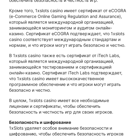
обеспечить безопасность и честность игр.
Кроме того, 1xslots casino имеет сертификат от eCOGRA
(e-Commerce Online Gaming Regulation and Assurance),
который является международной организацией,
занимающейся мониторингом и аудитом онлайн-
казино. Сертификат eCOGRA подтверждает, что 1xslots
casino соответствует международным стандартам и
нормам, и что игроки могут играть безопасно и честно.
В 1xslots casino также есть сертификат от iTech Labs,
который является международной организацией,
занимающейся тестированием и сертификацией
онлайн-казино. Сертификат iTech Labs подтверждает,
что 1xslots casino имеет высококачественное
программное обеспечение и что игроки могут играть
безопасно и честно.
В целом, 1xslots casino имеет все необходимые
лицензии и сертификаты, чтобы обеспечить
безопасность и честность игр для своих игроков.
Безопасность и шифрование
1xSlots уделяет особое внимание безопасности и
шифрованию, чтобы обеспечить безопасность игроков