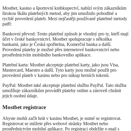
Mostbet, kasino a športovní knihkupectví, nabízí svým zákazníkům
širokou škálu platebných metod, aby jim umožnilo pohodlné a
rychlé provedení plateb. Mezi nejčastěji používané platebné metody
patří:
Bankovní převod: Tento platební způsob je vhodný pro ty, kteří mají
účet v české bankovnictví. Mostbet spolupracuje s několika
bankami, jako je Česká spořitelna, Komerční banka a další.
Provedení plateby je možné přes internetové bankovnictví nebo
prostřednictvím mobilního bankovního aplikace.
Platební karta: Mostbet akceptuje platební karty, jako jsou Visa,
Mastercard, Maestro a další. Tyto karty jsou možné použít pro
provedení plateb v kasinu nebo pro nákup herních tokenů.
PayPal: Mostbet také akceptuje platební službu PayPal. Tato služba
umožňuje zákazníkům provádět plateby online a zároveň chránit
jejich osobní údaje.
Mostbet registrace
Abyste mohli začít hrát v kasinu Mostbet, je nutné se registrovat.
Registrovat se můžete přes webové stránky Mostbet nebo
prostřednictvím mobilní aplikace. Po registraci obdržíte e-mail s