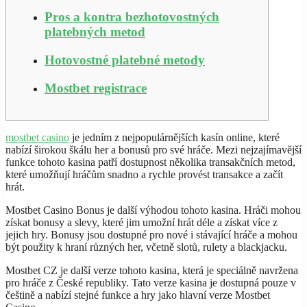
Pros a kontra bezhotovostných
platebných metod
Hotovostné platebné metody
Mostbet registrace
mostbet casino
je jedním z nejpopulárnějších kasín online, které
nabízí širokou škálu her a bonusů pro své hráče. Mezi nejzajímavější
funkce tohoto kasina patří dostupnost několika transakčních metod,
které umožňují hráčům snadno a rychle provést transakce a začít
hrát.
Mostbet Casino Bonus je další výhodou tohoto kasina. Hráči mohou
získat bonusy a slevy, které jim umožní hrát déle a získat více z
jejich hry. Bonusy jsou dostupné pro nové i stávající hráče a mohou
být použity k hraní různých her, včetně slotů, rulety a blackjacku.
Mostbet CZ je další verze tohoto kasina, která je speciálně navržena
pro hráče z České republiky. Tato verze kasina je dostupná pouze v
češtině a nabízí stejné funkce a hry jako hlavní verze Mostbet