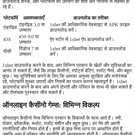
डाउनलोड करके, आप प्लेटफॉर्म की उपयोग की शर्तों और नीतियों से सहमत हो
रहे हैं।
प्लेटफॉर्म
आवश्यकताएँ
डाउनलोड का तरीका
एंड्रॉइड 5.0 या
1xbet की आधिकारिक वेबसाइट से APK फ़ाइल
एंड्रॉइड
उच्चतर
डाउनलोड करें।
iOS 9.0 या
iOS
ऐप स्टोर से 1xbet ऐप डाउनलोड करें।
उच्चतर
विंडोज 7 या
1xbet की आधिकारिक वेबसाइट से डाउनलोड
पीसी
उच्चतर
करें।
1xbet डाउनलोड करने के बाद, आप विभिन्न प्रकार के खेलों और सुविधाओं का
आनंद ले सकते हैं, जैसे कि लाइव कैसीनो, स्पोर्ट्स बेटिंग, स्लॉट गेम्स, और बहुत
कुछ। यह सुनिश्चित करने के लिए कि आपका अनुभव सुरक्षित और मनोरंजक
रहे, प्लेटफ़ॉर्म सुरक्षा उपायों और नियमों का पालन करना महत्वपूर्ण है। 1xbet
डाउनलोड करने के बाद आप अपने दोस्तों और परिवार के साथ भी खेल सकते हैं
और रोमांचक पुरस्कार जीत सकते हैं।
ऑनलाइन कैसीनो गेम्स: विभिन्न विकल्प
ऑनलाइन कैसीनो गेम्स विभिन्न प्रकार के विकल्पों के साथ आते हैं। रमी,
पोकर, ब्लैकजैक, रूलेट, स्लॉट मशीन और बहुत कुछ। हर गेम की अपनी
रणनीतियाँ और नियम होते हैं। इनमें से कुछ गेम्स भाग्य पर आधारित होते हैं,
जबकि अन्य में कौशल और रणनीति की आवश्यकता होती है। ऑनलाइन कैसीनो