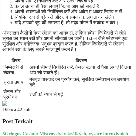
अपनी सीमाएं निर्धारित करें और उनसे चिपके रहें।
केवल उतना ही पैसा लगाएं जितना आप खो सकते हैं।
अपनी भावनाओं को नियंत्रित करें और आवेग में आकर निर्णय न लें।
नियमित रूप से ब्रेक लें और लंबे समय तक लगातार न खेलें।
यदि आपको जुए की समस्या है, तो मदद मांगने में संकोच न करें।
ऑनलाइन कैसीनो गेम्स खेलने का आनंद लें, लेकिन हमेशा जिम्मेदारी से खेलें।
सुरक्षा का ध्यान रखें और अपनी सीमाओं को जानें। 1xbet जैसे प्लेटफार्म एक
सुरक्षित और मनोरंजक अनुभव प्रदान करते हैं, लेकिन जिम्मेदारी से खेलना
आपकी रक्षा के लिए सबसे महत्वपूर्ण कदम है।
विषय
विवरण
जिम्मेदारी से
अपनी सीमाएं निर्धारित करें, केवल उतना ही पैसा लगाएं जितना
खेलना
आप खो सकते हैं।
मजबूत पासवर्ड का प्रयोग करें, सुरक्षित कनेक्शन का उपयोग
सुरक्षा उपाय
करें।
बोनस और
शर्तों को ध्यान से पढ़ें।
प्रमोशन
Dibaca 42 kali
Post Terkait
5Gringos Casino: Mistrovství v krátkých, vysoce intenzivních