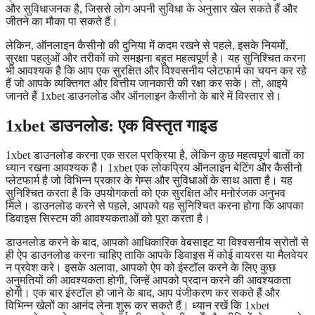
और सुविधाजनक है, जिससे लोग अपनी सुविधा के अनुसार खेल सकते हैं और
जीतने का मौका पा सकते हैं।
लेकिन, ऑनलाइन कैसीनो की दुनिया में कदम रखने से पहले, इसके नियमों,
सुरक्षा पहलुओं और तरीकों को समझना बहुत महत्वपूर्ण है। यह सुनिश्चित करना
भी आवश्यक है कि आप एक सुरक्षित और विश्वसनीय प्लेटफार्म का चयन कर रहे
हैं जो आपके व्यक्तिगत और वित्तीय जानकारी की रक्षा कर सके। तो, आइये
जानते हैं 1xbet डाउनलोड और ऑनलाइन कैसीनो के बारे में विस्तार से।
1xbet डाउनलोड: एक विस्तृत गाइड
1xbet डाउनलोड करना एक सरल प्रक्रिया है, लेकिन कुछ महत्वपूर्ण बातों का
ध्यान रखना आवश्यक है। 1xbet एक लोकप्रिय ऑनलाइन बेटिंग और कैसीनो
प्लेटफार्म है जो विभिन्न प्रकार के गेम्स और सुविधाओं के साथ आता है। यह
सुनिश्चित करता है कि उपयोगकर्ता को एक सुरक्षित और मनोरंजक अनुभव
मिले। डाउनलोड करने से पहले, आपको यह सुनिश्चित करना होगा कि आपका
डिवाइस सिस्टम की आवश्यकताओं को पूरा करता है।
डाउनलोड करने के बाद, आपको आधिकारिक वेबसाइट या विश्वसनीय स्रोतों से
ही ऐप डाउनलोड करना चाहिए ताकि आपके डिवाइस में कोई वायरस या मैलवेयर
न प्रवेश करे। इसके अलावा, आपको ऐप को इंस्टॉल करने के लिए कुछ
अनुमतियों की आवश्यकता होगी, जिन्हें आपको प्रदान करने की आवश्यकता
होगी। एक बार इंस्टॉल हो जाने के बाद, आप पंजीकरण कर सकते हैं और
विभिन्न खेलों का आनंद लेना शुरू कर सकते हैं। ध्यान रखें कि 1xbet