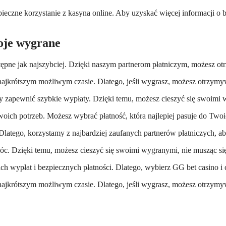
eczne korzystanie z kasyna online. Aby uzyskać więcej informacji o 
oje wygrane
tępne jak najszybciej. Dzięki naszym partnerom płatniczym, możesz o
ajkrótszym możliwym czasie. Dlatego, jeśli wygrasz, możesz otrzymy
y zapewnić szybkie wypłaty. Dzięki temu, możesz cieszyć się swoimi 
woich potrzeb. Możesz wybrać płatność, która najlepiej pasuje do Twoi
latego, korzystamy z najbardziej zaufanych partnerów płatniczych, a
pomóc. Dzięki temu, możesz cieszyć się swoimi wygranymi, nie musząc si
ich wypłat i bezpiecznych płatności. Dlatego, wybierz GG bet casino i
ajkrótszym możliwym czasie. Dlatego, jeśli wygrasz, możesz otrzymyw