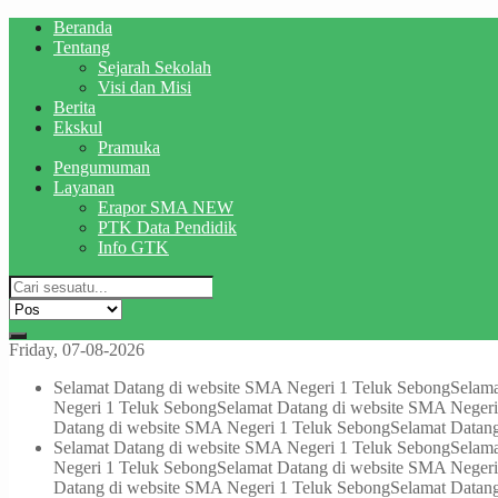
Beranda
Tentang
Sejarah Sekolah
Visi dan Misi
Berita
Ekskul
Pramuka
Pengumuman
Layanan
Erapor SMA NEW
PTK Data Pendidik
Info GTK
Friday, 07-08-2026
Selamat Datang di website SMA Negeri 1 Teluk Sebong
Selama
Negeri 1 Teluk Sebong
Selamat Datang di website SMA Negeri
Datang di website SMA Negeri 1 Teluk Sebong
Selamat Datan
Selamat Datang di website SMA Negeri 1 Teluk Sebong
Selama
Negeri 1 Teluk Sebong
Selamat Datang di website SMA Negeri
Datang di website SMA Negeri 1 Teluk Sebong
Selamat Datan