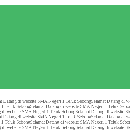
t Datang di website SMA Negeri 1 Teluk Sebong
Selamat Datang di w
 1 Teluk Sebong
Selamat Datang di website SMA Negeri 1 Teluk Sebo
g di website SMA Negeri 1 Teluk Sebong
Selamat Datang di website 
t Datang di website SMA Negeri 1 Teluk Sebong
Selamat Datang di w
 1 Teluk Sebong
Selamat Datang di website SMA Negeri 1 Teluk Sebo
g di website SMA Negeri 1 Teluk Sebong
Selamat Datang di website 