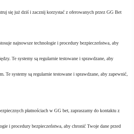
ruj się już dziś i zacznij korzystać z oferowanych przez GG Bet
stosuje najnowsze technologie i procedury bezpieczeństwa, aby
ędzy. Te systemy są regularnie testowane i sprawdzane, aby
. Te systemy są regularnie testowane i sprawdzane, aby zapewnić,
bezpiecznych płatnościach w GG bet, zapraszamy do kontaktu z
ogie i procedury bezpieczeństwa, aby chronić Twoje dane przed