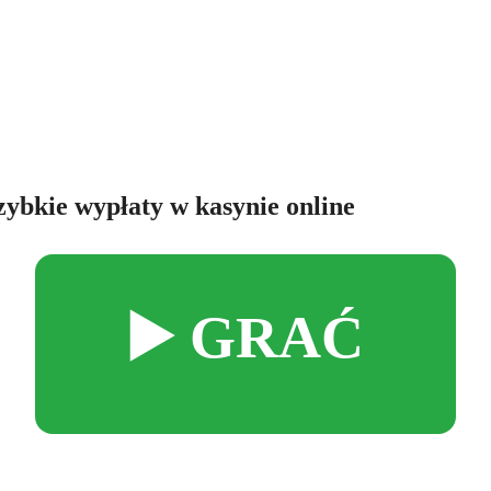
zybkie wypłaty w kasynie online
▶️ GRAĆ