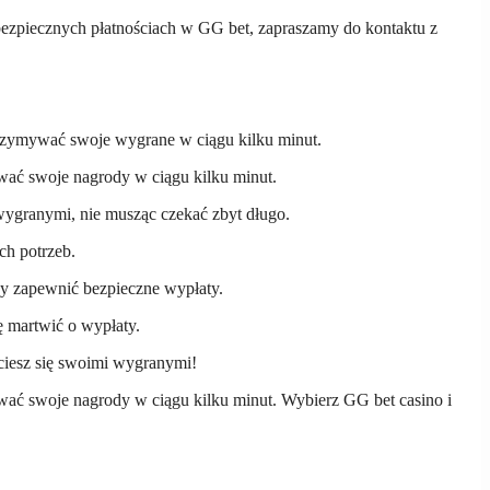
bezpiecznych płatnościach w GG bet, zapraszamy do kontaktu z
trzymywać swoje wygrane w ciągu kilku minut.
wać swoje nagrody w ciągu kilku minut.
wygranymi, nie musząc czekać zbyt długo.
ch potrzeb.
by zapewnić bezpieczne wypłaty.
ę martwić o wypłaty.
 ciesz się swoimi wygranymi!
ać swoje nagrody w ciągu kilku minut. Wybierz GG bet casino i