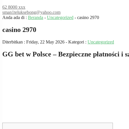
62 8000 xxx
sman1teluksebong@yahoo.com
Anda ada di :
Beranda
-
Uncategorized
-
casino 2970
casino 2970
Diterbitkan :
Friday, 22 May 2026
- Kategori :
Uncategorized
GG bet w Polsce – Bezpieczne płatności i s