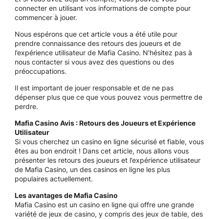
connecter en utilisant vos informations de compte pour
commencer à jouer.
Nous espérons que cet article vous a été utile pour
prendre connaissance des retours des joueurs et de
l’expérience utilisateur de Mafia Casino. N’hésitez pas à
nous contacter si vous avez des questions ou des
préoccupations.
Il est important de jouer responsable et de ne pas
dépenser plus que ce que vous pouvez vous permettre de
perdre.
Mafia Casino Avis : Retours des Joueurs et Expérience
Utilisateur
Si vous cherchez un casino en ligne sécurisé et fiable, vous
êtes au bon endroit ! Dans cet article, nous allons vous
présenter les retours des joueurs et l’expérience utilisateur
de Mafia Casino, un des casinos en ligne les plus
populaires actuellement.
Les avantages de Mafia Casino
Mafia Casino est un casino en ligne qui offre une grande
variété de jeux de casino, y compris des jeux de table, des