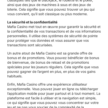
classiques tels que le blackjack, le roulette et le poker,
ainsi que des jeux de machines à sous et des jeux de
loterie. Cela signifie que vous pouvez trouver un jeu qui
vous convient, qu’il soit classique ou plus moderne.
La sécurité et la confidentialité
Mafia Casino met tout en œuvre pour garantir la sécurité et
la confidentialité de vos transactions et de vos informations
personnelles. Il utilise des systèmes de sécurité de pointe
pour protéger vos données et vous assurer que vos
transactions sont sécurisées.
Un autre atout de Mafia Casino est sa grande offre de
bonus et de promotions. Vous pouvez bénéficier de bonus
de bienvenue, de bonus de reload et de promotions
spéciales pour les joueurs réguliers. Cela signifie que vous
pouvez gagner de l’argent en plus, en plus de vos gains
habituels.
Enfin, Mafia Casino offre une expérience utilisateur
exceptionnelle. Vous pouvez jouer en ligne ou télécharger
l’application mobile pour jouer partout et à tout moment. La
plateforme est facile à utiliser et la navigation est simple,
ce qui signifie que vous pouvez vous concentrer sur votre
jeu et ne pas vous soucier de la complexité de la