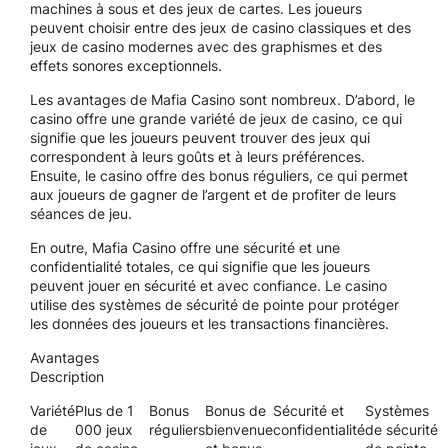
machines à sous et des jeux de cartes. Les joueurs
peuvent choisir entre des jeux de casino classiques et des
jeux de casino modernes avec des graphismes et des
effets sonores exceptionnels.
Les avantages de Mafia Casino sont nombreux. D’abord, le
casino offre une grande variété de jeux de casino, ce qui
signifie que les joueurs peuvent trouver des jeux qui
correspondent à leurs goûts et à leurs préférences.
Ensuite, le casino offre des bonus réguliers, ce qui permet
aux joueurs de gagner de l’argent et de profiter de leurs
séances de jeu.
En outre, Mafia Casino offre une sécurité et une
confidentialité totales, ce qui signifie que les joueurs
peuvent jouer en sécurité et avec confiance. Le casino
utilise des systèmes de sécurité de pointe pour protéger
les données des joueurs et les transactions financières.
Avantages
Description
Variété
Plus de 1
Bonus
Bonus de
Sécurité et
Systèmes
de
000 jeux
réguliers
bienvenue
confidentialité
de sécurité