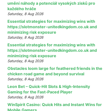
umění náhody a potenciál vysokých zisků pro
každého hráče
Saturday, 8 Aug 2026
Essential strategies for maximizing wins with
https://slotmonster-unitedkingdom.co.uk and
minimizing risk exposure
Saturday, 8 Aug 2026
Essential strategies for maximizing wins with
https://slotmonster-unitedkingdom.co.uk and
minimizing risk exposure
Saturday, 8 Aug 2026
Obstacles loom large for feathered friends in the
chicken road game and beyond survival
Saturday, 8 Aug 2026
Leon Bet – Quick‑Hit Slots & High‑Intensity
Gaming for the Fast‑Paced Player
Saturday, 8 Aug 2026
WinSpirit Casino: Quick Hits and Instant Wins for
Mobile Gamers