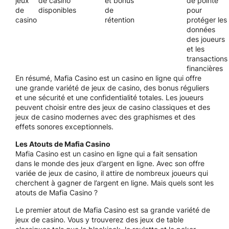
jeux
de casino
et bonus
de pointe
de
disponibles
de
pour
casino
rétention
protéger les
données
des joueurs
et les
transactions
financières
En résumé, Mafia Casino est un casino en ligne qui offre
une grande variété de jeux de casino, des bonus réguliers
et une sécurité et une confidentialité totales. Les joueurs
peuvent choisir entre des jeux de casino classiques et des
jeux de casino modernes avec des graphismes et des
effets sonores exceptionnels.
Les Atouts de Mafia Casino
Mafia Casino est un casino en ligne qui a fait sensation
dans le monde des jeux d’argent en ligne. Avec son offre
variée de jeux de casino, il attire de nombreux joueurs qui
cherchent à gagner de l’argent en ligne. Mais quels sont les
atouts de Mafia Casino ?
Le premier atout de Mafia Casino est sa grande variété de
jeux de casino. Vous y trouverez des jeux de table