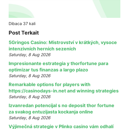
Dibaca 37 kali
Post Terkait
5Gringos Casino: Mistrovství v krátkých, vysoce
intenzivních herních sezeních
Saturday, 8 Aug 2026
Impresionante estrategia y thorfortune para
optimizar tus finanzas a largo plazo
Saturday, 8 Aug 2026
Remarkable options for players with
https://casinodays-in.net and winning strategies
Saturday, 8 Aug 2026
Izvanredan potencijal s no deposit thor fortune
za svakog entuzijasta kockanja online
Saturday, 8 Aug 2026
Výjimečná strategie v Plinko casino vám odhalí