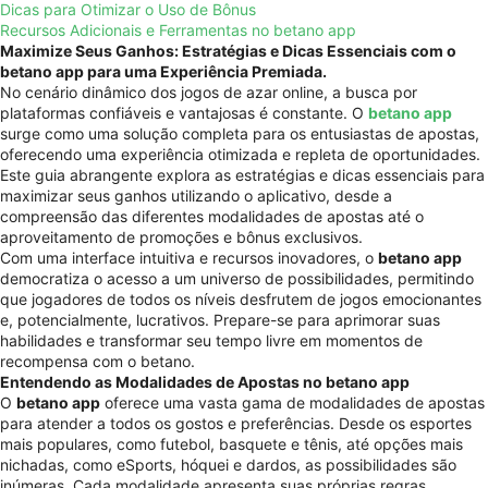
Dicas para Otimizar o Uso de Bônus
Recursos Adicionais e Ferramentas no betano app
Maximize Seus Ganhos: Estratégias e Dicas Essenciais com o
betano app para uma Experiência Premiada.
No cenário dinâmico dos jogos de azar online, a busca por
plataformas confiáveis e vantajosas é constante. O
betano app
surge como uma solução completa para os entusiastas de apostas,
oferecendo uma experiência otimizada e repleta de oportunidades.
Este guia abrangente explora as estratégias e dicas essenciais para
maximizar seus ganhos utilizando o aplicativo, desde a
compreensão das diferentes modalidades de apostas até o
aproveitamento de promoções e bônus exclusivos.
Com uma interface intuitiva e recursos inovadores, o
betano app
democratiza o acesso a um universo de possibilidades, permitindo
que jogadores de todos os níveis desfrutem de jogos emocionantes
e, potencialmente, lucrativos. Prepare-se para aprimorar suas
habilidades e transformar seu tempo livre em momentos de
recompensa com o betano.
Entendendo as Modalidades de Apostas no betano app
O
betano app
oferece uma vasta gama de modalidades de apostas
para atender a todos os gostos e preferências. Desde os esportes
mais populares, como futebol, basquete e tênis, até opções mais
nichadas, como eSports, hóquei e dardos, as possibilidades são
inúmeras. Cada modalidade apresenta suas próprias regras,