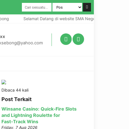
g
Selamat Datang di website SMA Negeri 1 Teluk Sebong
xxx
uksebong@yahoo.com
Dibaca 44 kali
Post Terkait
Winsane Casino: Quick‑Fire Slots
and Lightning Roulette for
Fast‑Track Wins
Friday, 7 Aug 2026