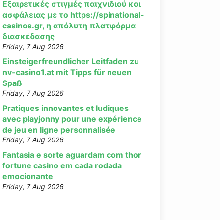
Εξαιρετικές στιγμές παιχνιδιού και
ασφάλειας με το https://spinational-
casinos.gr, η απόλυτη πλατφόρμα
διασκέδασης
Friday, 7 Aug 2026
Einsteigerfreundlicher Leitfaden zu
nv-casino1.at mit Tipps für neuen
Spaß
Friday, 7 Aug 2026
Pratiques innovantes et ludiques
avec playjonny pour une expérience
de jeu en ligne personnalisée
Friday, 7 Aug 2026
Fantasia e sorte aguardam com thor
fortune casino em cada rodada
emocionante
Friday, 7 Aug 2026