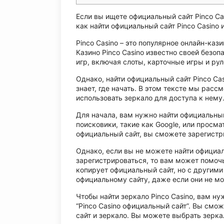
Если вы ищете официальный сайт Pinco Cas
как найти официальный сайт Pinco Casino 
Pinco Casino – это популярное онлайн-каз
Казино Pinco Casino известно своей безо
игр, включая слоты, карточные игры и рул
Однако, найти официальный сайт Pinco Cas
знает, где начать. В этом тексте мы рассм
использовать зеркало для доступа к нему
Для начала, вам нужно найти официальный
поисковики, такие как Google, или просм
официальный сайт, вы сможете зарегистри
Однако, если вы не можете найти официаль
зарегистрироваться, то вам может помочь
копирует официальный сайт, но с другими
официальному сайту, даже если они не мог
Чтобы найти зеркало Pinco Casino, вам ну
“Pinco Casino официальный сайт”. Вы смо
сайт и зеркало. Вы можете выбрать зеркал