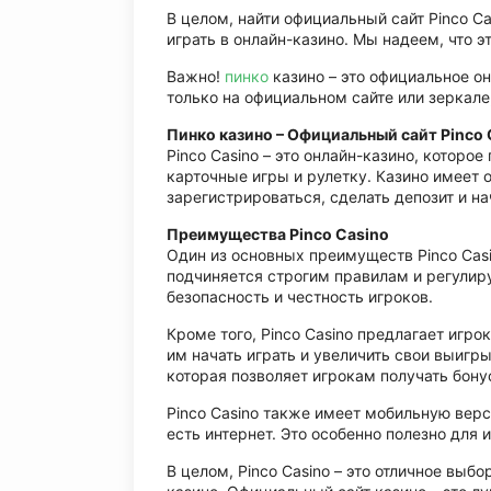
В целом, найти официальный сайт Pinco Ca
играть в онлайн-казино. Мы надеем, что э
Важно!
пинко
казино – это официальное о
только на официальном сайте или зеркале
Пинко казино – Официальный сайт Pinco 
Pinco Casino – это онлайн-казино, которо
карточные игры и рулетку. Казино имеет 
зарегистрироваться, сделать депозит и на
Преимущества Pinco Casino
Один из основных преимуществ Pinco Casin
подчиняется строгим правилам и регулир
безопасность и честность игроков.
Кроме того, Pinco Casino предлагает игр
им начать играть и увеличить свои выигр
которая позволяет игрокам получать бону
Pinco Casino также имеет мобильную верс
есть интернет. Это особенно полезно для 
В целом, Pinco Casino – это отличное выб