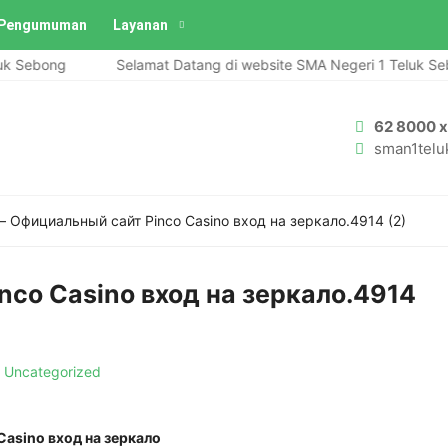
Pengumuman
Layanan
Sebong
Selamat Datang di website SMA Negeri 1 Teluk Sebon
62 8000 
sman1tel
– Официальный сайт Pinco Casino вход на зеркало.4914 (2)
nco Casino вход на зеркало.4914
:
Uncategorized
Casino вход на зеркало