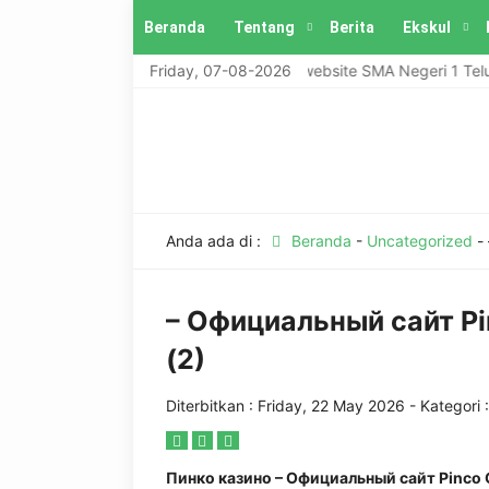
Beranda
Tentang
Berita
Ekskul
Selamat Datang di website SMA Negeri 1 Teluk 
Friday, 07-08-2026
Anda ada di :
Beranda
-
Uncategorized
-
– Официальный сайт Pi
(2)
Diterbitkan :
Friday, 22 May 2026
- Kategori 
Пинко казино – Официальный сайт Pinco 