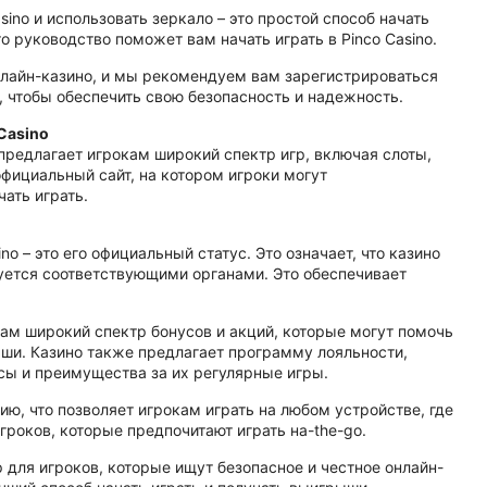
sino и использовать зеркало – это простой способ начать
то руководство поможет вам начать играть в Pinco Casino.
нлайн-казино, и мы рекомендуем вам зарегистрироваться
, чтобы обеспечить свою безопасность и надежность.
Casino
е предлагает игрокам широкий спектр игр, включая слоты,
официальный сайт, на котором игроки могут
чать играть.
o – это его официальный статус. Это означает, что казино
уется соответствующими органами. Это обеспечивает
окам широкий спектр бонусов и акций, которые могут помочь
ыши. Казино также предлагает программу лояльности,
сы и преимущества за их регулярные игры.
ию, что позволяет игрокам играть на любом устройстве, где
игроков, которые предпочитают играть на-the-go.
ор для игроков, которые ищут безопасное и честное онлайн-