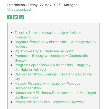
Diterbitkan :
Friday, 22 May 2026
- Kategori :
Uncategorized
Talent z Show-biznesu i emocje w świecie
ninecasino
Bogata Oferta Gier w ninecasino – Od Klasyków po
Nowości
Wyjątkowe Gry z Krupierem na Żywo
Promocje i Bonusy w ninecasino – Zachęta dla
Graczy
Program Lojalnościowy w ninecasino – Nagrody
dla Najwierniejszych
Bezpieczeństwo i Licencje – Gwarancja Uczciwej
Gry
Metody Płatności w ninecasino – Wygoda i
Bezpieczeństwo
Ninecasino – Platforma Dostosowana do Mobilnych
Użytkowników
Przyszłość ninecasino – Innowacje i Rozwój