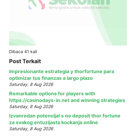
Dibaca 41 kali
Post Terkait
Impresionante estrategia y thorfortune para
optimizar tus finanzas a largo plazo
Saturday, 8 Aug 2026
Remarkable options for players with
https://casinodays-in.net and winning strategies
Saturday, 8 Aug 2026
Izvanredan potencijal s no deposit thor fortune
za svakog entuzijasta kockanja online
Saturday, 8 Aug 2026