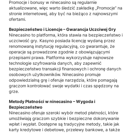
Promocje i bonusy w ninecasino są regularnie
aktualizowane, więc warto śledzić zakładkę „Promocje” na
stronie internetowej, aby być na bieżąco z najnowszymi
ofertami.
Bezpieczeństwo i Licencje – Gwarancja Uczciwej Gry
Ninecasino to platforma, która stawia na bezpieczeństwo i
uczciwość gry. Kasyno posiada licencję wydaną przez
renomowaną instytucję regulacyjną, co gwarantuje, że
operacje są prowadzone zgodnie z obowiązującymi
przepisami prawa. Platforma wykorzystuje najnowsze
technologie szyfrowania danych, aby zapewnić
bezpieczeństwo transakcji finansowych i ochronę danych
osobowych użytkowników. Ninecasino promuje
odpowiedzialną grę i oferuje narzędzia, które pomagają
graczom kontrolować swoje wydatki i czas spędzony na
grze.
Metody Płatności w ninecasino – Wygoda i
Bezpieczeństwo
Ninecasino oferuje szeroki wybór metod płatności, które
umożliwiają graczom szybkie i bezpieczne dokonywanie
wpłat i wypłat. Dostępne są tradycyjne metody, takie jak
karty kredytowe i debetowe, przelewy bankowe, a także