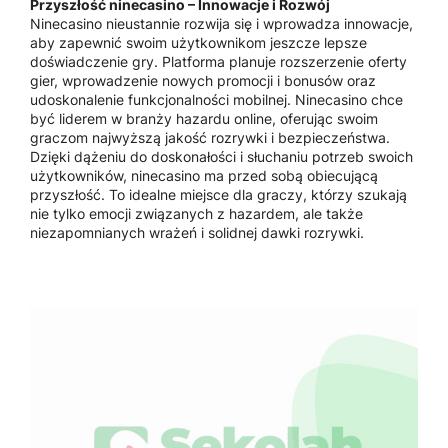
Przyszłość ninecasino – Innowacje i Rozwój
Ninecasino nieustannie rozwija się i wprowadza innowacje,
aby zapewnić swoim użytkownikom jeszcze lepsze
doświadczenie gry. Platforma planuje rozszerzenie oferty
gier, wprowadzenie nowych promocji i bonusów oraz
udoskonalenie funkcjonalności mobilnej. Ninecasino chce
być liderem w branży hazardu online, oferując swoim
graczom najwyższą jakość rozrywki i bezpieczeństwa.
Dzięki dążeniu do doskonałości i słuchaniu potrzeb swoich
użytkowników, ninecasino ma przed sobą obiecującą
przyszłość. To idealne miejsce dla graczy, którzy szukają
nie tylko emocji związanych z hazardem, ale także
niezapomnianych wrażeń i solidnej dawki rozrywki.