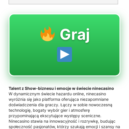
Graj
Talent z Show-biznesu i emocje w świecie ninecasino
W dynamicznym świecie hazardu online, ninecasino
wyróżnia się jako platforma oferująca niezapomniane
doświadczenia dla graczy. Łączy w sobie nowoczesną
technologię, bogaty wybór gier i atmosferę
przypominającą ekscytujące występy sceniczne.
Ninecasino stawia na innowacyjność i rozrywkę, budując
społeczność pasjonatów, którzy szukają emocji i szansy na