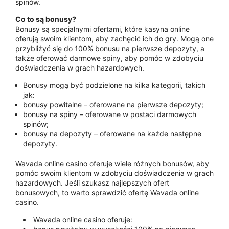
spinów.
Co to są bonusy?
Bonusy są specjalnymi ofertami, które kasyna online
oferują swoim klientom, aby zachęcić ich do gry. Mogą one
przybliżyć się do 100% bonusu na pierwsze depozyty, a
także oferować darmowe spiny, aby pomóc w zdobyciu
doświadczenia w grach hazardowych.
Bonusy mogą być podzielone na kilka kategorii, takich
jak:
bonusy powitalne – oferowane na pierwsze depozyty;
bonusy na spiny – oferowane w postaci darmowych
spinów;
bonusy na depozyty – oferowane na każde następne
depozyty.
Wavada online casino oferuje wiele różnych bonusów, aby
pomóc swoim klientom w zdobyciu doświadczenia w grach
hazardowych. Jeśli szukasz najlepszych ofert
bonusowych, to warto sprawdzić ofertę Wavada online
casino.
Wavada online casino oferuje: