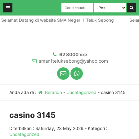
lamat Datang di website SMA Negeri 1 Teluk Sebong
Selama
62 8000 xxx
sman1teluksebong@yahoo.com
Anda ada di :
Beranda
-
Uncategorized
-
casino 3145
casino 3145
Diterbitkan :
Saturday, 23 May 2026
- Kategori :
Uncategorized