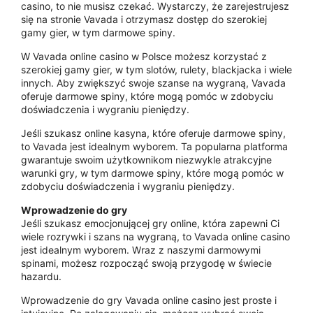
casino, to nie musisz czekać. Wystarczy, że zarejestrujesz
się na stronie Vavada i otrzymasz dostęp do szerokiej
gamy gier, w tym darmowe spiny.
W Vavada online casino w Polsce możesz korzystać z
szerokiej gamy gier, w tym slotów, rulety, blackjacka i wiele
innych. Aby zwiększyć swoje szanse na wygraną, Vavada
oferuje darmowe spiny, które mogą pomóc w zdobyciu
doświadczenia i wygraniu pieniędzy.
Jeśli szukasz online kasyna, które oferuje darmowe spiny,
to Vavada jest idealnym wyborem. Ta popularna platforma
gwarantuje swoim użytkownikom niezwykle atrakcyjne
warunki gry, w tym darmowe spiny, które mogą pomóc w
zdobyciu doświadczenia i wygraniu pieniędzy.
Wprowadzenie do gry
Jeśli szukasz emocjonującej gry online, która zapewni Ci
wiele rozrywki i szans na wygraną, to Vavada online casino
jest idealnym wyborem. Wraz z naszymi darmowymi
spinami, możesz rozpocząć swoją przygodę w świecie
hazardu.
Wprowadzenie do gry Vavada online casino jest proste i