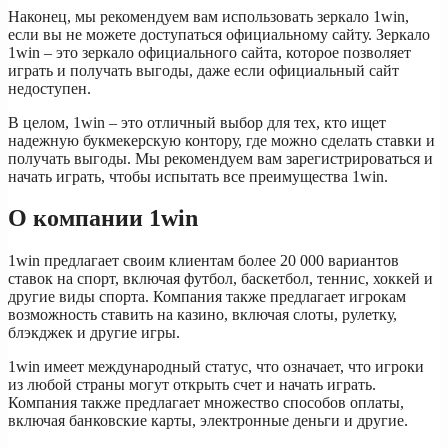
Наконец, мы рекомендуем вам использовать зеркало 1win,
если вы не можете доступаться официальному сайту. Зеркало
1win – это зеркало официального сайта, которое позволяет
играть и получать выгоды, даже если официальный сайт
недоступен.
В целом, 1win – это отличный выбор для тех, кто ищет
надежную букмекерскую контору, где можно сделать ставки и
получать выгоды. Мы рекомендуем вам зарегистрироваться и
начать играть, чтобы испытать все преимущества 1win.
О компании 1win
1win предлагает своим клиентам более 20 000 вариантов
ставок на спорт, включая футбол, баскетбол, теннис, хоккей и
другие виды спорта. Компания также предлагает игрокам
возможность ставить на казино, включая слоты, рулетку,
блэкджек и другие игры.
1win имеет международный статус, что означает, что игроки
из любой страны могут открыть счет и начать играть.
Компания также предлагает множество способов оплаты,
включая банковские карты, электронные деньги и другие.