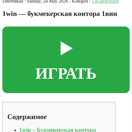
Diterbitkan :
Sunday, 24 May 2026
- Kategori :
Uncategorized
1win — букмекерская контора 1вин
▶️
ИГРАТЬ
Содержимое
1win – Букмекерская контора