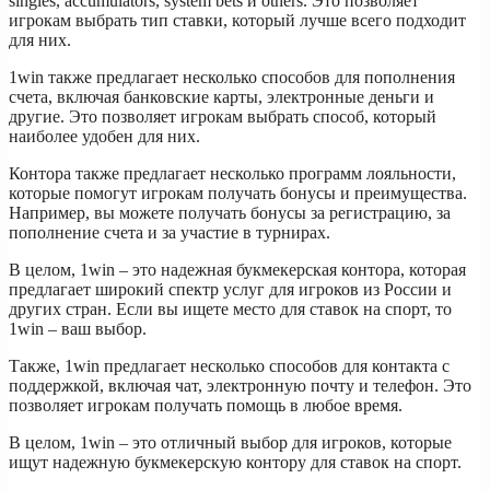
singles, accumulators, system bets и others. Это позволяет
игрокам выбрать тип ставки, который лучше всего подходит
для них.
1win также предлагает несколько способов для пополнения
счета, включая банковские карты, электронные деньги и
другие. Это позволяет игрокам выбрать способ, который
наиболее удобен для них.
Контора также предлагает несколько программ лояльности,
которые помогут игрокам получать бонусы и преимущества.
Например, вы можете получать бонусы за регистрацию, за
пополнение счета и за участие в турнирах.
В целом, 1win – это надежная букмекерская контора, которая
предлагает широкий спектр услуг для игроков из России и
других стран. Если вы ищете место для ставок на спорт, то
1win – ваш выбор.
Также, 1win предлагает несколько способов для контакта с
поддержкой, включая чат, электронную почту и телефон. Это
позволяет игрокам получать помощь в любое время.
В целом, 1win – это отличный выбор для игроков, которые
ищут надежную букмекерскую контору для ставок на спорт.