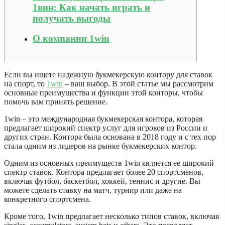
1вин: Как начать играть и
получать выгоды
О компании 1win
Если вы ищете надежную букмекерскую контору для ставок
на спорт, то
1win
– ваш выбор. В этой статье мы рассмотрим
основные преимущества и функции этой конторы, чтобы
помочь вам принять решение.
1win – это международная букмекерская контора, которая
предлагает широкий спектр услуг для игроков из России и
других стран. Контора была основана в 2018 году и с тех пор
стала одним из лидеров на рынке букмекерских контор.
Одним из основных преимуществ 1win является ее широкий
спектр ставок. Контора предлагает более 20 спортсменов,
включая футбол, баскетбол, хоккей, теннис и другие. Вы
можете сделать ставку на матч, турнир или даже на
конкретного спортсмена.
Кроме того, 1win предлагает несколько типов ставок, включая