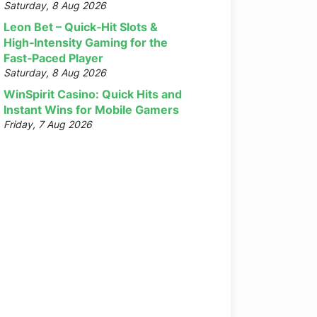
Saturday, 8 Aug 2026
Leon Bet – Quick‑Hit Slots &
High‑Intensity Gaming for the
Fast‑Paced Player
Saturday, 8 Aug 2026
WinSpirit Casino: Quick Hits and
Instant Wins for Mobile Gamers
Friday, 7 Aug 2026