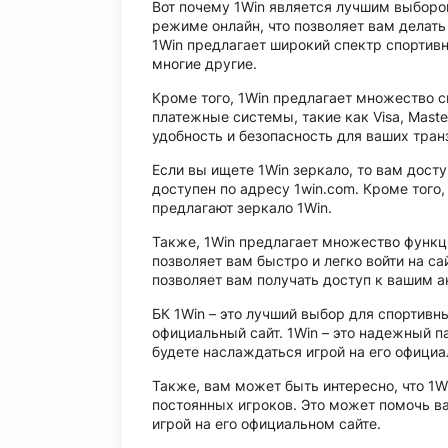
Вот почему 1Win является лучшим выбором
режиме онлайн, что позволяет вам делать 
1Win предлагает широкий спектр спортивн
многие другие.
Кроме того, 1Win предлагает множество с
платежные системы, такие как Visa, Maste
удобность и безопасность для ваших тран
Если вы ищете 1Win зеркало, то вам дост
доступен по адресу 1win.com. Кроме того,
предлагают зеркало 1Win.
Также, 1Win предлагает множество функци
позволяет вам быстро и легко войти на са
позволяет вам получать доступ к вашим ак
БК 1Win – это лучший выбор для спортивн
официальный сайт. 1Win – это надежный п
будете наслаждаться игрой на его официа
Также, вам может быть интересно, что 1W
постоянных игроков. Это может помочь ва
игрой на его официальном сайте.