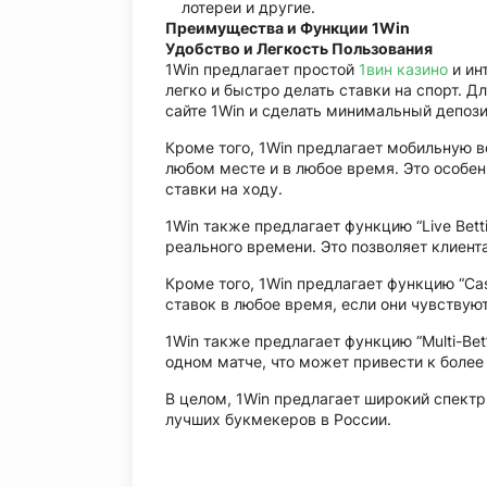
лотереи и другие.
Преимущества и Функции 1Win
Удобство и Легкость Пользования
1Win предлагает простой
1вин казино
и ин
легко и быстро делать ставки на спорт. 
сайте 1Win и сделать минимальный депози
Кроме того, 1Win предлагает мобильную ве
любом месте и в любое время. Это особенн
ставки на ходу.
1Win также предлагает функцию “Live Bett
реального времени. Это позволяет клиент
Кроме того, 1Win предлагает функцию “Cas
ставок в любое время, если они чувствуют
1Win также предлагает функцию “Multi-Bet
одном матче, что может привести к боле
В целом, 1Win предлагает широкий спектр
лучших букмекеров в России.