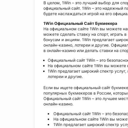
В целом, 1Win – это лучший выбор для сп
официальный сайт. 1Win – это надежный п
будете наслаждаться игрой на его официа
1Win Официальный Сайт Букмекера
На официальном сайте 1Win вы можете най
можете сделать ставку на спорт, играть в
бонусам и акциям. 1Win предлагает широк
онлайн-казино, лотереи и другие. Официал
в онлайн-казино или делать ставки на спор
Официальный сайт 1Win – это безопасно
На официальном сайте 1Win вы можете н
1Win предлагает широкий спектр услуг,
лотереи и другие.
Если вы ищете официальный сайт букмекера
популярных букмекеров в России, который
Официальный сайт 1Win – это лучшее место
онлайн-казино.
Официальный сайт 1Win – это безопа
На официальном сайте 1Win вы может
1Win предлагает широкий спектр усл