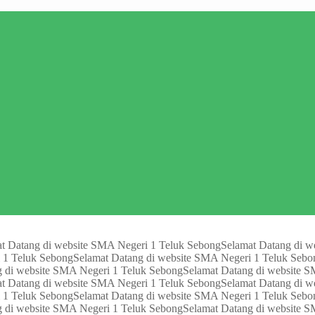
t Datang di website SMA Negeri 1 Teluk Sebong
Selamat Datang di w
 1 Teluk Sebong
Selamat Datang di website SMA Negeri 1 Teluk Sebo
g di website SMA Negeri 1 Teluk Sebong
Selamat Datang di website 
t Datang di website SMA Negeri 1 Teluk Sebong
Selamat Datang di w
 1 Teluk Sebong
Selamat Datang di website SMA Negeri 1 Teluk Sebo
g di website SMA Negeri 1 Teluk Sebong
Selamat Datang di website 