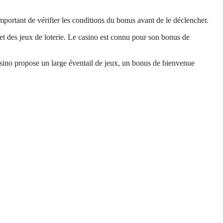
mportant de vérifier les conditions du bonus avant de le déclencher.
et des jeux de loterie. Le casino est connu pour son bonus de
casino propose un large éventail de jeux, un bonus de bienvenue