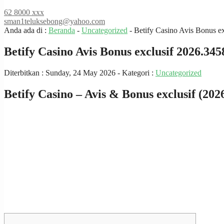
62 8000 xxx
sman1teluksebong@yahoo.com
Anda ada di :
Beranda
-
Uncategorized
-
Betify Casino Avis Bonus e
Betify Casino Avis Bonus exclusif 2026.345
Diterbitkan :
Sunday, 24 May 2026
- Kategori :
Uncategorized
Betify Casino – Avis & Bonus exclusif (202