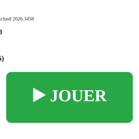
xclusif 2026.3458
8
6)
▶️ JOUER