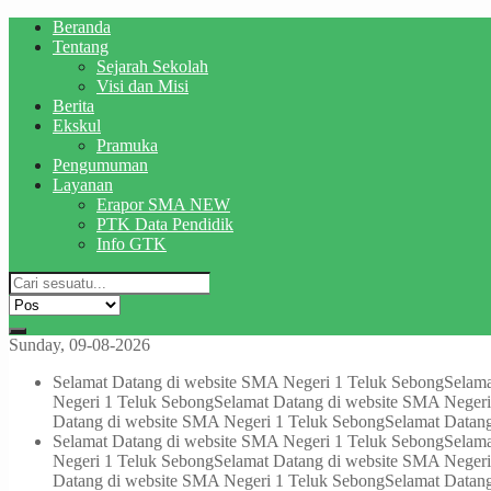
Beranda
Tentang
Sejarah Sekolah
Visi dan Misi
Berita
Ekskul
Pramuka
Pengumuman
Layanan
Erapor SMA NEW
PTK Data Pendidik
Info GTK
Sunday, 09-08-2026
Selamat Datang di website SMA Negeri 1 Teluk Sebong
Selama
Negeri 1 Teluk Sebong
Selamat Datang di website SMA Negeri
Datang di website SMA Negeri 1 Teluk Sebong
Selamat Datan
Selamat Datang di website SMA Negeri 1 Teluk Sebong
Selama
Negeri 1 Teluk Sebong
Selamat Datang di website SMA Negeri
Datang di website SMA Negeri 1 Teluk Sebong
Selamat Datan