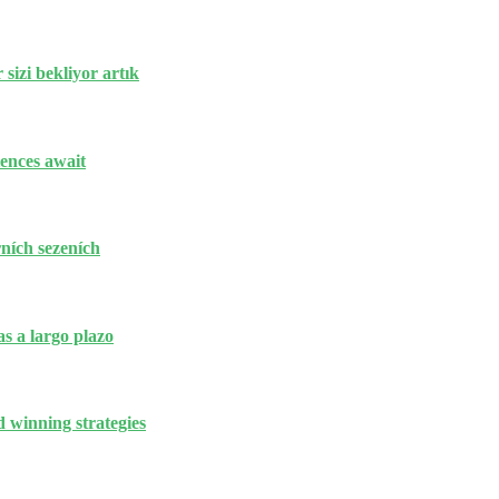
sizi bekliyor artık
iences await
rních sezeních
as a largo plazo
d winning strategies