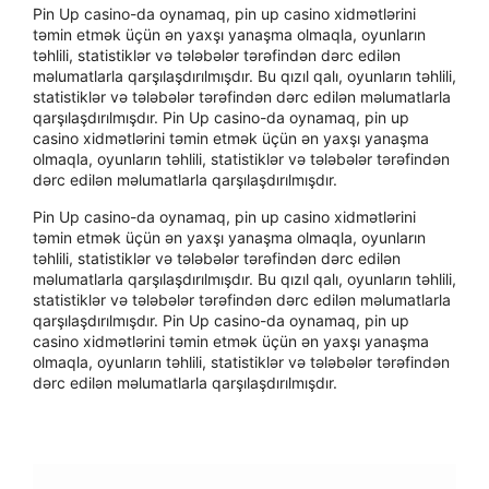
Pin Up casino-da oynamaq, pin up casino xidmətlərini
təmin etmək üçün ən yaxşı yanaşma olmaqla, oyunların
təhlili, statistiklər və tələbələr tərəfindən dərc edilən
məlumatlarla qarşılaşdırılmışdır. Bu qızıl qalı, oyunların təhlili,
statistiklər və tələbələr tərəfindən dərc edilən məlumatlarla
qarşılaşdırılmışdır. Pin Up casino-da oynamaq, pin up
casino xidmətlərini təmin etmək üçün ən yaxşı yanaşma
olmaqla, oyunların təhlili, statistiklər və tələbələr tərəfindən
dərc edilən məlumatlarla qarşılaşdırılmışdır.
Pin Up casino-da oynamaq, pin up casino xidmətlərini
təmin etmək üçün ən yaxşı yanaşma olmaqla, oyunların
təhlili, statistiklər və tələbələr tərəfindən dərc edilən
məlumatlarla qarşılaşdırılmışdır. Bu qızıl qalı, oyunların təhlili,
statistiklər və tələbələr tərəfindən dərc edilən məlumatlarla
qarşılaşdırılmışdır. Pin Up casino-da oynamaq, pin up
casino xidmətlərini təmin etmək üçün ən yaxşı yanaşma
olmaqla, oyunların təhlili, statistiklər və tələbələr tərəfindən
dərc edilən məlumatlarla qarşılaşdırılmışdır.