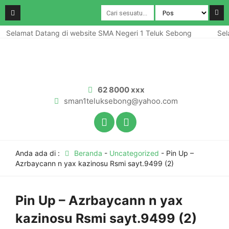
Selamat Datang di website SMA Negeri 1 Teluk Sebong
Selam
62 8000 xxx
sman1teluksebong@yahoo.com
Anda ada di :
Beranda
-
Uncategorized
-
Pin Up –
Azrbaycann n yax kazinosu Rsmi sayt.9499 (2)
Pin Up – Azrbaycann n yax
kazinosu Rsmi sayt.9499 (2)