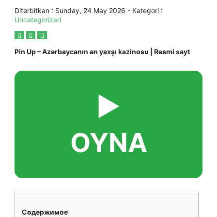
Diterbitkan :
Sunday, 24 May 2026
- Kategori :
Uncategorized
Pin Up – Azərbaycanın ən yaxşı kazinosu | Rəsmi sayt
▶️
OYNA
Содержимое