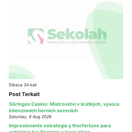
Dibaca 34 kali
Post Terkait
5Gringos Casino: Mistrovství v krátkých, vysoce
intenzivních herních sezeních
Saturday, 8 Aug 2026
Impresionante estrategia y thorfortune para