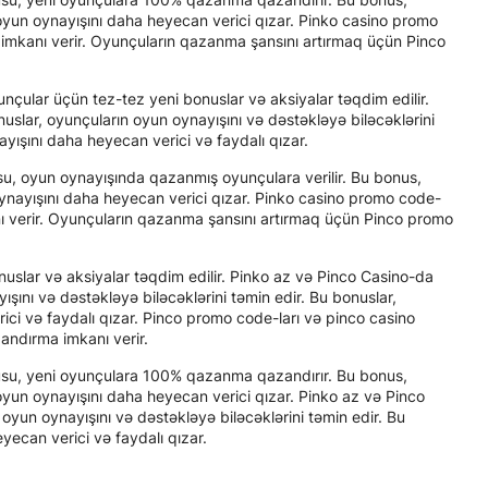
r oyun oynayışını daha heyecan verici qızar. Pinko casino promo
imkanı verir. Oyunçuların qazanma şansını artırmaq üçün Pinco
çular üçün tez-tez yeni bonuslar və aksiyalar təqdim edilir.
slar, oyunçuların oyun oynayışını və dəstəkləyə biləcəklərini
yışını daha heyecan verici və faydalı qızar.
, oyun oynayışında qazanmış oyunçulara verilir. Bu bonus,
oynayışını daha heyecan verici qızar. Pinko casino promo code-
ı verir. Oyunçuların qazanma şansını artırmaq üçün Pinco promo
uslar və aksiyalar təqdim edilir. Pinko az və Pinco Casino-da
şını və dəstəkləyə biləcəklərini təmin edir. Bu bonuslar,
ci və faydalı qızar. Pinco promo code-ları və pinco casino
andırma imkanı verir.
su, yeni oyunçulara 100% qazanma qazandırır. Bu bonus,
 oyun oynayışını daha heyecan verici qızar. Pinko az və Pinco
yun oynayışını və dəstəkləyə biləcəklərini təmin edir. Bu
yecan verici və faydalı qızar.