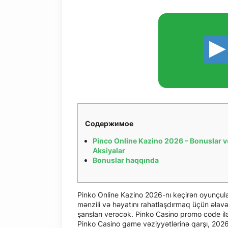
Содержимое
Pinco Online Kazino 2026 – Bonuslar v
Aksiyalar
Bonuslar haqqında
Pinko Online Kazino 2026-nı keçirən oyunçula
mənzili və həyatını rahatlaşdırmaq üçün əla
şansları verəcək. Pinko Casino promo code ilə
Pinko Casino game vəziyyətlərinə qarşı, 2026-c