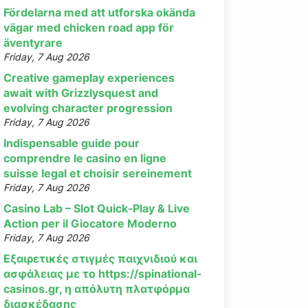
Fördelarna med att utforska okända
vägar med chicken road app för
äventyrare
Friday, 7 Aug 2026
Creative gameplay experiences
await with Grizzlysquest and
evolving character progression
Friday, 7 Aug 2026
Indispensable guide pour
comprendre le casino en ligne
suisse legal et choisir sereinement
Friday, 7 Aug 2026
Casino Lab – Slot Quick‑Play & Live
Action per il Giocatore Moderno
Friday, 7 Aug 2026
Εξαιρετικές στιγμές παιχνιδιού και
ασφάλειας με το https://spinational-
casinos.gr, η απόλυτη πλατφόρμα
διασκέδασης