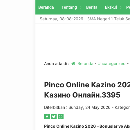
Beranda
Tentang
Berita
Ekskul
P
Selamat Datang di website SMA Negeri 1 Teluk Sebo
Saturday, 08-08-2026
Anda ada di :
Beranda
-
Uncategorized
-
Pinco Online Kazino 20
Казино Онлайн.3395
Diterbitkan :
Sunday, 24 May 2026
- Kategor
Pinco Online Kazino 2026 – Bonuslar və A