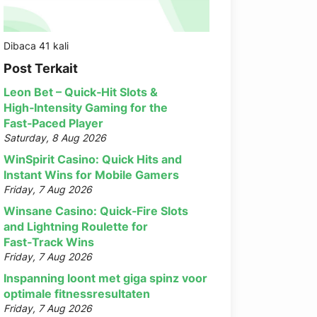
Dibaca 41 kali
Post Terkait
Leon Bet – Quick‑Hit Slots &
High‑Intensity Gaming for the
Fast‑Paced Player
Saturday, 8 Aug 2026
WinSpirit Casino: Quick Hits and
Instant Wins for Mobile Gamers
Friday, 7 Aug 2026
Winsane Casino: Quick‑Fire Slots
and Lightning Roulette for
Fast‑Track Wins
Friday, 7 Aug 2026
Inspanning loont met giga spinz voor
optimale fitnessresultaten
Friday, 7 Aug 2026