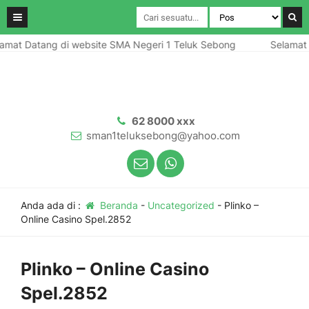
at Datang di website SMA Negeri 1 Teluk Sebong
Selamat Da
62 8000 xxx
sman1teluksebong@yahoo.com
Anda ada di :
Beranda
-
Uncategorized
-
Plinko –
Online Casino Spel.2852
Plinko – Online Casino
Spel.2852