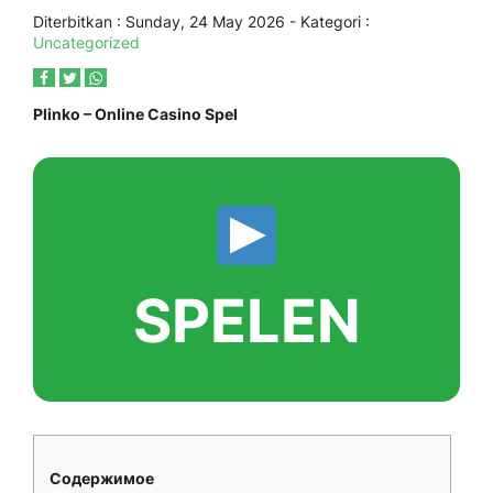
Diterbitkan :
Sunday, 24 May 2026
- Kategori :
Uncategorized
Plinko – Online Casino Spel
SPELEN
Содержимое