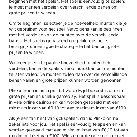
beginnen met het spelen. Het spel is eenvoudig te spelen:
je moet munten verdelen over verschillende banen om
grote prijzen te winnen.
Om te beginnen, selecteer je de hoeveelheid munten die je
wilt gebruiken voor het spel. Vervolgens kan je beginnen
met het verdelen van de munten over de verschillende
banen. Het spel is gebaseerd op geluk, dus het is
belangrijk om een goede strategie te hebben om grote
prijzen te winnen.
Wanneer je een bepaalde hoeveelheid munten hebt
verdelen, kan je de spelers knop indrukken om de munten
te laten vallen. De munten zullen dan over de verschillende
banen vallen en grote prijzen kunnen worden gewonnen.
Plinko online is een spel dat wereldwijd bekend is om zijn
grote prijzen en unieke gameplay. Het spel is beschikbaar
in vele online casinos en kan worden gespeeld met een
minimum inzet van €0,10 tot een maximum inzet van €100.
Als je een fan bent van gokspellen, dan is Plinko online
zeker iets voor jou. Het spel is eenvoudig te spelen en kan
worden gespeeld met een minimum inzet van €0,10 tot een
maximum inzet van €100. Winsten grote prijzen en geniet