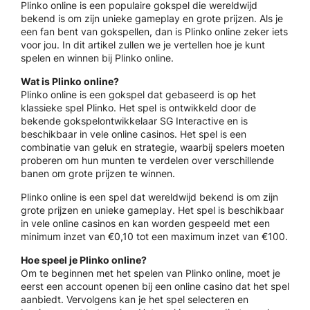
Plinko online is een populaire gokspel die wereldwijd
bekend is om zijn unieke gameplay en grote prijzen. Als je
een fan bent van gokspellen, dan is Plinko online zeker iets
voor jou. In dit artikel zullen we je vertellen hoe je kunt
spelen en winnen bij Plinko online.
Wat is Plinko online?
Plinko online is een gokspel dat gebaseerd is op het
klassieke spel Plinko. Het spel is ontwikkeld door de
bekende gokspelontwikkelaar SG Interactive en is
beschikbaar in vele online casinos. Het spel is een
combinatie van geluk en strategie, waarbij spelers moeten
proberen om hun munten te verdelen over verschillende
banen om grote prijzen te winnen.
Plinko online is een spel dat wereldwijd bekend is om zijn
grote prijzen en unieke gameplay. Het spel is beschikbaar
in vele online casinos en kan worden gespeeld met een
minimum inzet van €0,10 tot een maximum inzet van €100.
Hoe speel je Plinko online?
Om te beginnen met het spelen van Plinko online, moet je
eerst een account openen bij een online casino dat het spel
aanbiedt. Vervolgens kan je het spel selecteren en