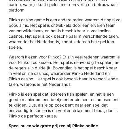
casino, waar je kunt spelen met een veilig en betrouwbaar
platform.
Plinko casino game is een andere reden waarom dit spel zo
populair is. Het spel is ontwikkeld door een ervaren team
van ontwikkelaars, en het is beschikbaar in veel online
casinos. Het spel is ook beschikbaar in verschillende talen,
waaronder het Nederlands, zodat iedereen het spel kan
spelen.
Waarom kiezen voor Plinko? Er zijn veel redenen waarom je
voor Plinko zou kiezen. Het spel is eenvoudig te spelen, en
de regels zijn duidelijk. Bovendien is het spel beschikbaar
in veel online casinos, waaronder Plinko Nederland en
Plinko casino. Het spel is ook beschikbaar in verschillende
talen, waaronder het Nederlands.
Plinko is een spel dat iedereen kan spelen, en het is een
goede manier om een beetje entertainment en amusement
te krijgen. Dus, als je op zoek bent naar een spel dat
eenvoudig te spelen is en veel entertainment biedt, dan is
Plinko de perfecte keuze.
Speel nu en win grote prijzen bij Plinko online