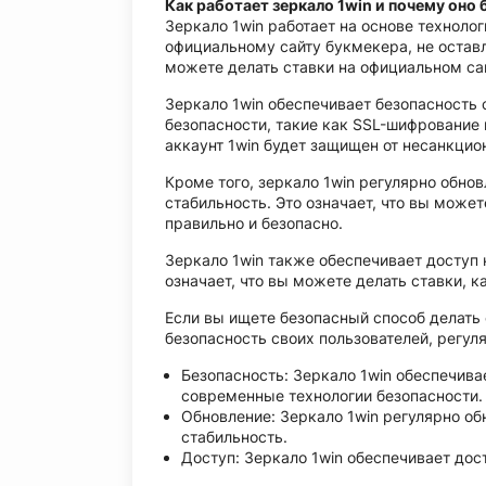
Как работает зеркало 1win и почему оно 
Зеркало 1win работает на основе техноло
официальному сайту букмекера, не оставл
можете делать ставки на официальном сай
Зеркало 1win обеспечивает безопасность 
безопасности, такие как SSL-шифрование 
аккаунт 1win будет защищен от несанкцио
Кроме того, зеркало 1win регулярно обно
стабильность. Это означает, что вы может
правильно и безопасно.
Зеркало 1win также обеспечивает доступ к
означает, что вы можете делать ставки, к
Если вы ищете безопасный способ делать с
безопасность своих пользователей, регул
Безопасность: Зеркало 1win обеспечива
современные технологии безопасности.
Обновление: Зеркало 1win регулярно об
стабильность.
Доступ: Зеркало 1win обеспечивает дост