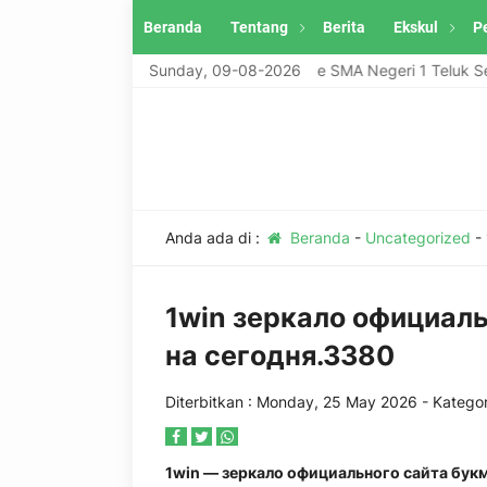
Beranda
Tentang
Berita
Ekskul
P
Selamat Datang di website SMA Negeri 1 Teluk Sebo
Sunday, 09-08-2026
Anda ada di :
Beranda
-
Uncategorized
-
1win зеркало официал
на сегодня.3380
Diterbitkan :
Monday, 25 May 2026
- Kategor
1win — зеркало официального сайта букм