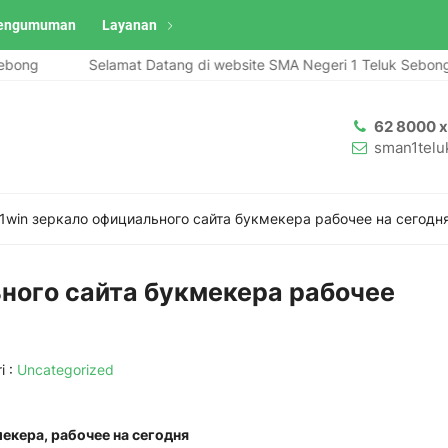
engumuman
Layanan
ng
Selamat Datang di website SMA Negeri 1 Teluk Sebong
62 8000 
sman1tel
1win зеркало официального сайта букмекера рабочее на сегодн
ьного сайта букмекера рабочее
i :
Uncategorized
екера, рабочее на сегодня