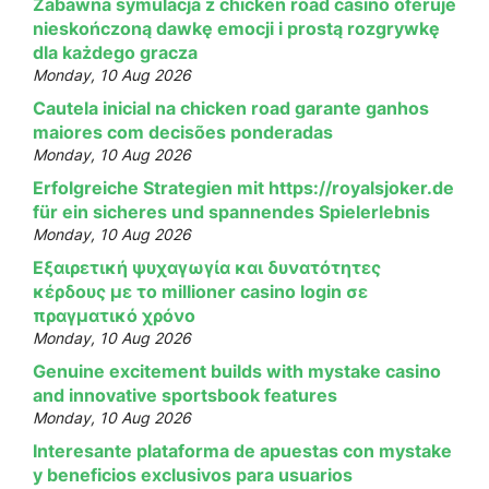
Zabawna symulacja z chicken road casino oferuje
nieskończoną dawkę emocji i prostą rozgrywkę
dla każdego gracza
Monday, 10 Aug 2026
Cautela inicial na chicken road garante ganhos
maiores com decisões ponderadas
Monday, 10 Aug 2026
Erfolgreiche Strategien mit https://royalsjoker.de
für ein sicheres und spannendes Spielerlebnis
Monday, 10 Aug 2026
Εξαιρετική ψυχαγωγία και δυνατότητες
κέρδους με το millioner casino login σε
πραγματικό χρόνο
Monday, 10 Aug 2026
Genuine excitement builds with mystake casino
and innovative sportsbook features
Monday, 10 Aug 2026
Interesante plataforma de apuestas con mystake
y beneficios exclusivos para usuarios