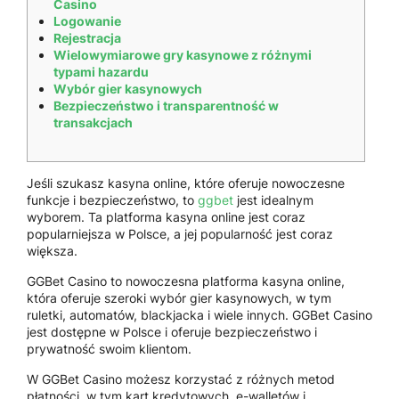
Casino
Logowanie
Rejestracja
Wielowymiarowe gry kasynowe z różnymi
typami hazardu
Wybór gier kasynowych
Bezpieczeństwo i transparentność w
transakcjach
Jeśli szukasz kasyna online, które oferuje nowoczesne
funkcje i bezpieczeństwo, to
ggbet
jest idealnym
wyborem. Ta platforma kasyna online jest coraz
popularniejsza w Polsce, a jej popularność jest coraz
większa.
GGBet Casino to nowoczesna platforma kasyna online,
która oferuje szeroki wybór gier kasynowych, w tym
ruletki, automatów, blackjacka i wiele innych. GGBet Casino
jest dostępne w Polsce i oferuje bezpieczeństwo i
prywatność swoim klientom.
W GGBet Casino możesz korzystać z różnych metod
płatności, w tym kart kredytowych, e-walletów i