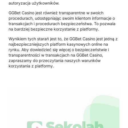
autoryzacja użytkowników.
GGBet Casino jest również transparentne w swoich
procedurach, udostępniając swoim klientom informacje o
transakcjach i procedurach bezpieczeństwa. To pozwala
na bardziej bezpieczne korzystanie z platformy.
Wynikiem tych starań jest to, że GGBet Casino jest jedną z
najbezpieczniejszych platform kasynowych online na
rynku. Aby dowiedzieć się więcej o bezpieczeństwie i
transparentności w transakcjach na GGBet Casino,
zapraszamy do przeczytania naszych warunków
korzystania z platformy.