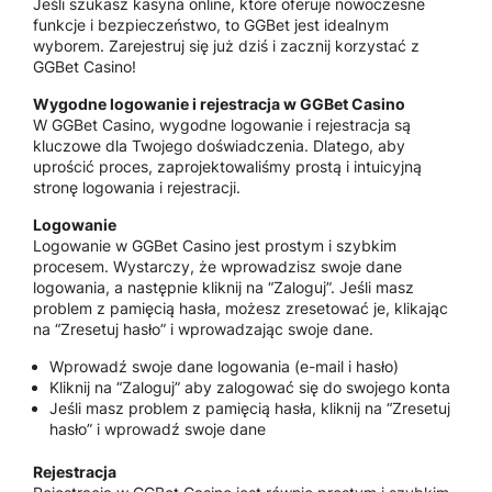
Jeśli szukasz kasyna online, które oferuje nowoczesne
funkcje i bezpieczeństwo, to GGBet jest idealnym
wyborem. Zarejestruj się już dziś i zacznij korzystać z
GGBet Casino!
Wygodne logowanie i rejestracja w GGBet Casino
W GGBet Casino, wygodne logowanie i rejestracja są
kluczowe dla Twojego doświadczenia. Dlatego, aby
uprościć proces, zaprojektowaliśmy prostą i intuicyjną
stronę logowania i rejestracji.
Logowanie
Logowanie w GGBet Casino jest prostym i szybkim
procesem. Wystarczy, że wprowadzisz swoje dane
logowania, a następnie kliknij na “Zaloguj”. Jeśli masz
problem z pamięcią hasła, możesz zresetować je, klikając
na “Zresetuj hasło” i wprowadzając swoje dane.
Wprowadź swoje dane logowania (e-mail i hasło)
Kliknij na “Zaloguj” aby zalogować się do swojego konta
Jeśli masz problem z pamięcią hasła, kliknij na “Zresetuj
hasło” i wprowadź swoje dane
Rejestracja