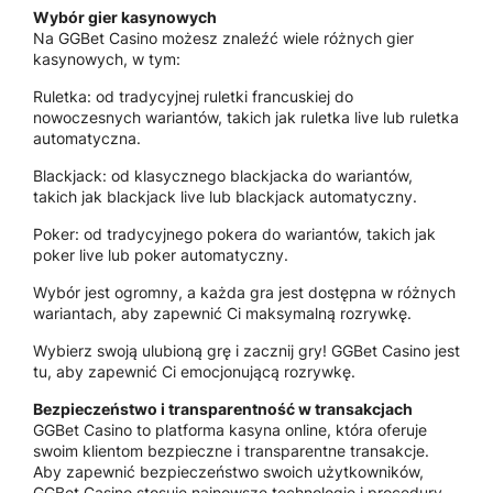
Wybór gier kasynowych
Na GGBet Casino możesz znaleźć wiele różnych gier
kasynowych, w tym:
Ruletka: od tradycyjnej ruletki francuskiej do
nowoczesnych wariantów, takich jak ruletka live lub ruletka
automatyczna.
Blackjack: od klasycznego blackjacka do wariantów,
takich jak blackjack live lub blackjack automatyczny.
Poker: od tradycyjnego pokera do wariantów, takich jak
poker live lub poker automatyczny.
Wybór jest ogromny, a każda gra jest dostępna w różnych
wariantach, aby zapewnić Ci maksymalną rozrywkę.
Wybierz swoją ulubioną grę i zacznij gry! GGBet Casino jest
tu, aby zapewnić Ci emocjonującą rozrywkę.
Bezpieczeństwo i transparentność w transakcjach
GGBet Casino to platforma kasyna online, która oferuje
swoim klientom bezpieczne i transparentne transakcje.
Aby zapewnić bezpieczeństwo swoich użytkowników,
GGBet Casino stosuje najnowsze technologie i procedury