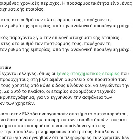
ρισμένες χρονικές περιοχές. Η προσαρμοστικότητα είναι ένας
ιχηματικής εταιρίας.
έλικτες στο ρυθμό των πλατφόρμας τους, παρέχουν τη
τον ρυθμό της εμπορίας, από την αναλογική προσέγγιση μέχρι
κός παράγοντας για την επιλογή στοιχηματικής εταιρίας.
έλικτες στο ρυθμό των πλατφόρμας τους, παρέχουν τη
τον ρυθμό της εμπορίας, από την αναλογική προσέγγιση μέχρι
ηστών
 δεχονται ελληνες, όπως οι
ξενες στοιχηματικες εταιριες
που
 προσοχή τους στη βελτιωμένη ασφάλεια και προστασία των
 τους χρηστές από κάθε είδους κίνδυνο και να εγγυώνται την
Σε αυτό το πλαίσιο, οι εταιρίες εφαρμόζουν τεχνικές
 κρυπτογράφημα, για να εγγυηθούν την ασφάλεια των
ων των χρηστών.
ερικου στην Ελλάδα ενεργοποιούν συστήματα αυτοαπορρήτου,
 να διατηρήσουν την απορρήτου των τοποθετήσεών τους και
τήματα αυτοαπορρήτου είναι επικίνδυνα για τους
ς την αποκάλυψη πληροφοριών από τρίτους. Επιπλέον, οι
ρήτου για να εγγυηθούν ότι οι πληροφορίες των χρηστών δεν