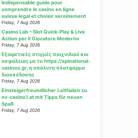
Indispensable guide pour
comprendre le casino en ligne
suisse legal et choisir sereinement
Friday, 7 Aug 2026
Casino Lab – Slot Quick‑Play & Live
Action per il Giocatore Moderno
Friday, 7 Aug 2026
Εξαιρετικές στιγμές παιχνιδιού και
ασφάλειας με το https://spinational-
casinos.gr, η απόλυτη πλατφόρμα
διασκέδασης
Friday, 7 Aug 2026
Einsteigerfreundlicher Leitfaden zu
nv-casino1.at mit Tipps für neuen
Spaß
Friday, 7 Aug 2026