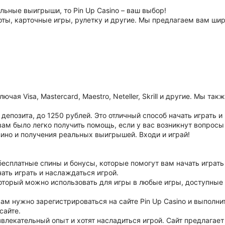
альные выигрыши, то Pin Up Casino – ваш выбор!
лоты, карточные игры, рулетку и другие. Мы предлагаем вам ши
чая Visa, Mastercard, Maestro, Neteller, Skrill и другие. Мы 
депозита, до 1250 рублей. Это отличный способ начать играть 
ам было легко получить помощь, если у вас возникнут вопросы
азино и получения реальных выигрышей. Входи и играй!
ы бесплатные спины и бонусы, которые помогут вам начать играт
чать играть и наслаждаться игрой.
оторый можно использовать для игры в любые игры, доступные на
 вам нужно зарегистрироваться на сайте Pin Up Casino и выпол
сайте.
азвлекательный опыт и хотят насладиться игрой. Сайт предлагае