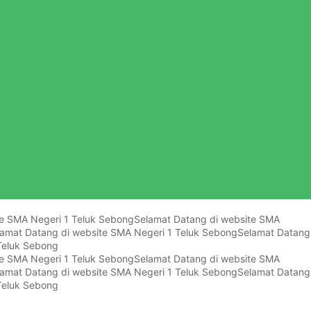
te SMA Negeri 1 Teluk Sebong
Selamat Datang di website SMA
lamat Datang di website SMA Negeri 1 Teluk Sebong
Selamat Datang
Teluk Sebong
te SMA Negeri 1 Teluk Sebong
Selamat Datang di website SMA
lamat Datang di website SMA Negeri 1 Teluk Sebong
Selamat Datang
Teluk Sebong