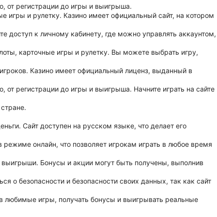
о, от регистрации до игры и выигрыша.
ые игры и рулетку. Казино имеет официальный сайт, на котором
те доступ к личному кабинету, где можно управлять аккаунтом,
слоты, карточные игры и рулетку. Вы можете выбрать игру,
и игроков. Казино имеет официальный лиценз, выданный в
, от регистрации до игры и выигрыша. Начните играть на сайте
 стране.
ньги. Сайт доступен на русском языке, что делает его
 в режиме онлайн, что позволяет игрокам играть в любое время
ь выигрыши. Бонусы и акции могут быть получены, выполнив
ся о безопасности и безопасности своих данных, так как сайт
ть в любимые игры, получать бонусы и выигрывать реальные