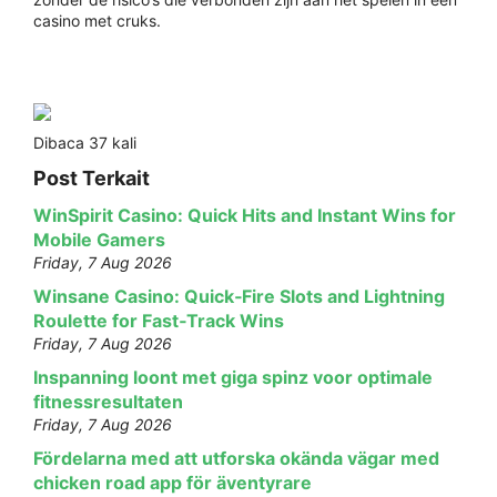
casino met cruks.
Dibaca 37 kali
Post Terkait
WinSpirit Casino: Quick Hits and Instant Wins for
Mobile Gamers
Friday, 7 Aug 2026
Winsane Casino: Quick‑Fire Slots and Lightning
Roulette for Fast‑Track Wins
Friday, 7 Aug 2026
Inspanning loont met giga spinz voor optimale
fitnessresultaten
Friday, 7 Aug 2026
Fördelarna med att utforska okända vägar med
chicken road app för äventyrare