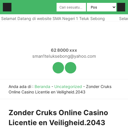
elamat Datang di website SMA Negeri 1 Teluk Sebong
Selama
62 8000 xxx
sman1teluksebong@yahoo.com
Anda ada di :
Beranda
-
Uncategorized
-
Zonder Cruks
Online Casino Licentie en Veiligheid.2043
Zonder Cruks Online Casino
Licentie en Veiligheid.2043