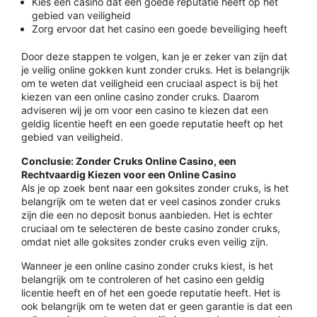
Kies een casino dat een goede reputatie heeft op het
gebied van veiligheid
Zorg ervoor dat het casino een goede beveiliging heeft
Door deze stappen te volgen, kan je er zeker van zijn dat
je veilig online gokken kunt zonder cruks. Het is belangrijk
om te weten dat veiligheid een cruciaal aspect is bij het
kiezen van een online casino zonder cruks. Daarom
adviseren wij je om voor een casino te kiezen dat een
geldig licentie heeft en een goede reputatie heeft op het
gebied van veiligheid.
Conclusie: Zonder Cruks Online Casino, een
Rechtvaardig Kiezen voor een Online Casino
Als je op zoek bent naar een goksites zonder cruks, is het
belangrijk om te weten dat er veel casinos zonder cruks
zijn die een no deposit bonus aanbieden. Het is echter
cruciaal om te selecteren de beste casino zonder cruks,
omdat niet alle goksites zonder cruks even veilig zijn.
Wanneer je een online casino zonder cruks kiest, is het
belangrijk om te controleren of het casino een geldig
licentie heeft en of het een goede reputatie heeft. Het is
ook belangrijk om te weten dat er geen garantie is dat een