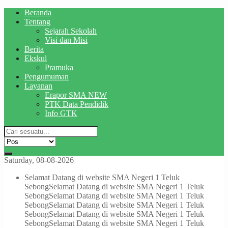
Beranda
Tentang
Sejarah Sekolah
Visi dan Misi
Berita
Ekskul
Pramuka
Pengumuman
Layanan
Erapor SMA NEW
PTK Data Pendidik
Info GTK
Saturday, 08-08-2026
Selamat Datang di website SMA Negeri 1 Teluk
Sebong
Selamat Datang di website SMA Negeri 1 Teluk
Sebong
Selamat Datang di website SMA Negeri 1 Teluk
Sebong
Selamat Datang di website SMA Negeri 1 Teluk
Sebong
Selamat Datang di website SMA Negeri 1 Teluk
Sebong
Selamat Datang di website SMA Negeri 1 Teluk