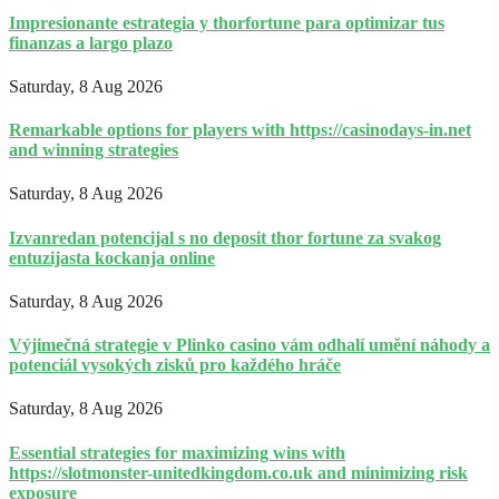
Impresionante estrategia y thorfortune para optimizar tus
finanzas a largo plazo
Saturday, 8 Aug 2026
Remarkable options for players with https://casinodays-in.net
and winning strategies
Saturday, 8 Aug 2026
Izvanredan potencijal s no deposit thor fortune za svakog
entuzijasta kockanja online
Saturday, 8 Aug 2026
Výjimečná strategie v Plinko casino vám odhalí umění náhody a
potenciál vysokých zisků pro každého hráče
Saturday, 8 Aug 2026
Essential strategies for maximizing wins with
https://slotmonster-unitedkingdom.co.uk and minimizing risk
exposure