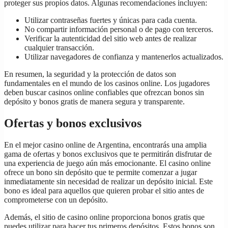
proteger sus propios datos. Algunas recomendaciones incluyen:
Utilizar contraseñas fuertes y únicas para cada cuenta.
No compartir información personal o de pago con terceros.
Verificar la autenticidad del sitio web antes de realizar
cualquier transacción.
Utilizar navegadores de confianza y mantenerlos actualizados.
En resumen, la seguridad y la protección de datos son
fundamentales en el mundo de los casinos online. Los jugadores
deben buscar casinos online confiables que ofrezcan bonos sin
depósito y bonos gratis de manera segura y transparente.
Ofertas y bonos exclusivos
En el mejor casino online de Argentina, encontrarás una amplia
gama de ofertas y bonos exclusivos que te permitirán disfrutar de
una experiencia de juego aún más emocionante. El casino online
ofrece un bono sin depósito que te permite comenzar a jugar
inmediatamente sin necesidad de realizar un depósito inicial. Este
bono es ideal para aquellos que quieren probar el sitio antes de
comprometerse con un depósito.
Además, el sitio de casino online proporciona bonos gratis que
puedes utilizar para hacer tus primeros depósitos. Estos bonos son