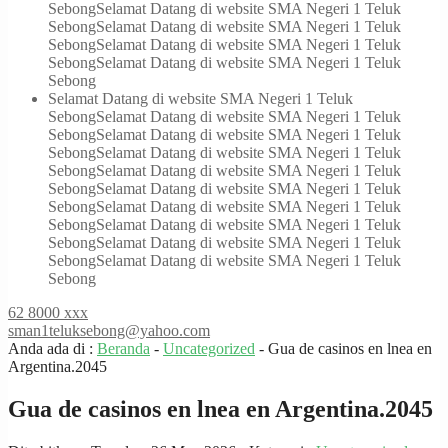
Sebong
Selamat Datang di website SMA Negeri 1 Teluk
Sebong
Selamat Datang di website SMA Negeri 1 Teluk
Sebong
Selamat Datang di website SMA Negeri 1 Teluk
Sebong
Selamat Datang di website SMA Negeri 1 Teluk
Sebong
Selamat Datang di website SMA Negeri 1 Teluk
Sebong
Selamat Datang di website SMA Negeri 1 Teluk
Sebong
Selamat Datang di website SMA Negeri 1 Teluk
Sebong
Selamat Datang di website SMA Negeri 1 Teluk
Sebong
Selamat Datang di website SMA Negeri 1 Teluk
Sebong
Selamat Datang di website SMA Negeri 1 Teluk
Sebong
Selamat Datang di website SMA Negeri 1 Teluk
Sebong
Selamat Datang di website SMA Negeri 1 Teluk
Sebong
Selamat Datang di website SMA Negeri 1 Teluk
Sebong
Selamat Datang di website SMA Negeri 1 Teluk
Sebong
62 8000 xxx
sman1teluksebong@yahoo.com
Anda ada di :
Beranda
-
Uncategorized
-
Gua de casinos en lnea en
Argentina.2045
Gua de casinos en lnea en Argentina.2045