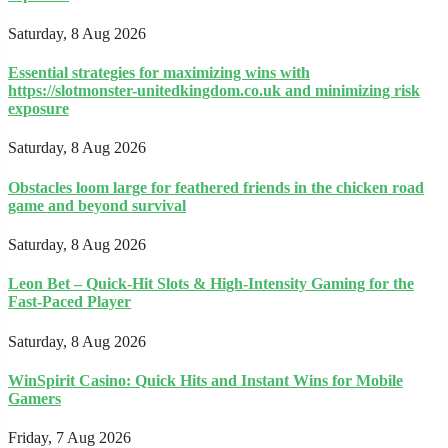
Saturday, 8 Aug 2026
Essential strategies for maximizing wins with
https://slotmonster-unitedkingdom.co.uk and minimizing risk
exposure
Saturday, 8 Aug 2026
Obstacles loom large for feathered friends in the chicken road
game and beyond survival
Saturday, 8 Aug 2026
Leon Bet – Quick‑Hit Slots & High‑Intensity Gaming for the
Fast‑Paced Player
Saturday, 8 Aug 2026
WinSpirit Casino: Quick Hits and Instant Wins for Mobile
Gamers
Friday, 7 Aug 2026