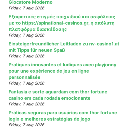
Giocatore Moderno
Friday, 7 Aug 2026
Εξαιρετικές στιγμές παιχνιδιού και ασφάλειας
με το https://spinational-casinos.gr, η απόλυτη
πλατφόρμα διασκέδασης
Friday, 7 Aug 2026
Einsteigerfreundlicher Leitfaden zu nv-casino1.at
mit Tipps für neuen Spaß
Friday, 7 Aug 2026
Pratiques innovantes et ludiques avec playjonny
pour une expérience de jeu en ligne
personnalisée
Friday, 7 Aug 2026
Fantasia e sorte aguardam com thor fortune
casino em cada rodada emocionante
Friday, 7 Aug 2026
Práticas seguras para usuários com thor fortune
login e melhores estratégias de jogo
Friday, 7 Aug 2026