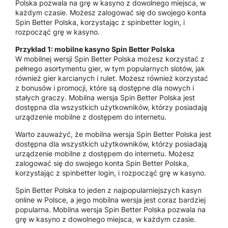
Polska pozwala na grę w kasyno z dowolnego miejsca, w
każdym czasie. Możesz zalogować się do swojego konta
Spin Better Polska, korzystając z spinbetter login, i
rozpocząć grę w kasyno.
Przykład 1: mobilne kasyno Spin Better Polska
W mobilnej wersji Spin Better Polska możesz korzystać z
pełnego asortymentu gier, w tym popularnych slotów, jak
również gier karcianych i rulet. Możesz również korzystać
z bonusów i promocji, które są dostępne dla nowych i
stałych graczy. Mobilna wersja Spin Better Polska jest
dostępna dla wszystkich użytkowników, którzy posiadają
urządzenie mobilne z dostępem do internetu.
Warto zauważyć, że mobilna wersja Spin Better Polska jest
dostępna dla wszystkich użytkowników, którzy posiadają
urządzenie mobilne z dostępem do internetu. Możesz
zalogować się do swojego konta Spin Better Polska,
korzystając z spinbetter login, i rozpocząć grę w kasyno.
Spin Better Polska to jeden z najpopularniejszych kasyn
online w Polsce, a jego mobilna wersja jest coraz bardziej
popularna. Mobilna wersja Spin Better Polska pozwala na
grę w kasyno z dowolnego miejsca, w każdym czasie.