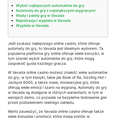
Wybór najlepszych automatów do gry
Automaty do gry z największymi wygranymi
Wady i zalety gry w Vavada
Rejestracja i wypłata w Vavada
Wypłata w Vavada
Jeśli szukasz najlepszego online casino, które oferuje
automaty do gry, to Vavada jest idealnym wyborem. Ta
popularna platforma gry online oferuje wiele korzyści, w
tym szeroki wybór automatów do gry, które mogą
zaspokoić gusta każdego gracza.
W Vavada online casino możesz znaleźć wiele automatów
do gry, w tym klasyki, takie jak Book of Ra, Sizzling Hot i
Jackpot 6000, a także nowe, innowacyjne gry, które
oferują wiele emocji i szans na wygraną. Automaty do gry
w Vavada są dostępne w różnych wariantach, w tym w
wersjach demo, co pozwala na bezpłatne testowanie gier
przed postawieniem realnego zakładu.
Warto zauważyć, że Vavada online casino oferuje także
wiele bonusów i promocji, które mogą pomóc w