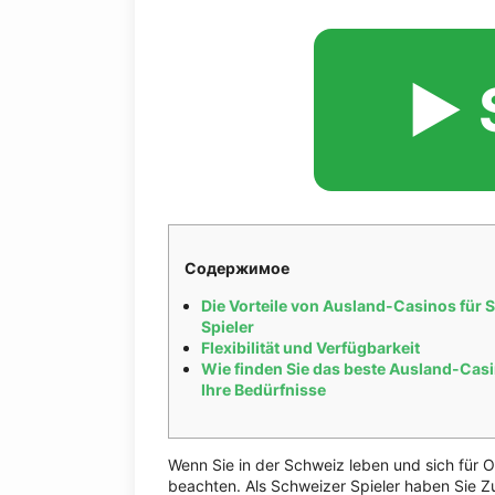
▶️
Содержимое
Die Vorteile von Ausland-Casinos für 
Spieler
Flexibilität und Verfügbarkeit
Wie finden Sie das beste Ausland-Casi
Ihre Bedürfnisse
Wenn Sie in der Schweiz leben und sich für On
beachten. Als Schweizer Spieler haben Sie Zu