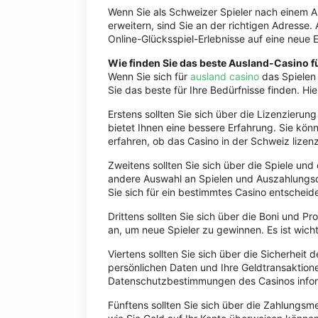
Wenn Sie als Schweizer Spieler nach einem A
erweitern, sind Sie an der richtigen Adresse. 
Online-Glücksspiel-Erlebnisse auf eine neue
Wie finden Sie das beste Ausland-Casino fü
Wenn Sie sich für
ausland casino
das Spielen 
Sie das beste für Ihre Bedürfnisse finden. Hie
Erstens sollten Sie sich über die Lizenzierung
bietet Ihnen eine bessere Erfahrung. Sie kö
erfahren, ob das Casino in der Schweiz lizenzi
Zweitens sollten Sie sich über die Spiele un
andere Auswahl an Spielen und Auszahlungsqu
Sie sich für ein bestimmtes Casino entscheid
Drittens sollten Sie sich über die Boni und P
an, um neue Spieler zu gewinnen. Es ist wich
Viertens sollten Sie sich über die Sicherheit d
persönlichen Daten und Ihre Geldtransaktione
Datenschutzbestimmungen des Casinos infor
Fünftens sollten Sie sich über die Zahlungsme