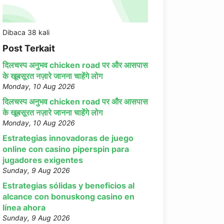
Dibaca 38 kali
Post Terkait
दिलचस्प अनुभव chicken road पर और आसपास
के खूबसूरत नज़ारे जानना चाहेंगे लोग
Monday, 10 Aug 2026
दिलचस्प अनुभव chicken road पर और आसपास
के खूबसूरत नज़ारे जानना चाहेंगे लोग
Monday, 10 Aug 2026
Estrategias innovadoras de juego
online con casino piperspin para
jugadores exigentes
Sunday, 9 Aug 2026
Estrategias sólidas y beneficios al
alcance con bonuskong casino en
línea ahora
Sunday, 9 Aug 2026