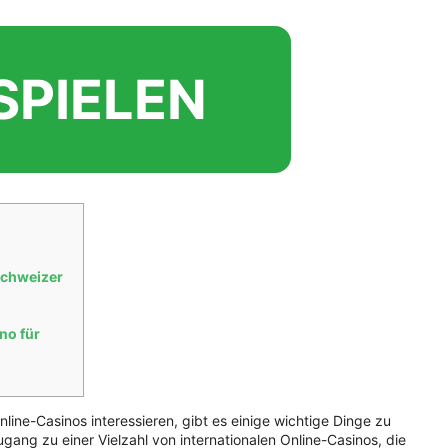
 SPIELEN
Schweizer
no für
line-Casinos interessieren, gibt es einige wichtige Dinge zu
gang zu einer Vielzahl von internationalen Online-Casinos, die