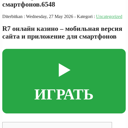
смартфонов.6548
Diterbitkan :
Wednesday, 27 May 2026
- Kategori :
Uncategorized
R7 онлайн казино – мобильная версия
сайта и приложение для смартфонов
▶️
ИГРАТЬ