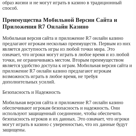
образ жизни и не могут играть в казино в традиционный
способ.
Преимущества Мобильной Версии Сайта и
Приложения R7 Онлайн Казино
Мобильная версия сайта и приложение R7 онлайн казино
предлагают игрокам несколько преимуществ. Первым из них
является доступность игры из любой точки мира. Это
означает, что игроки могут играть в любое время и из любой
точки, не ограничиваясь местом. Вторым преимуществом
является удобство доступа к играм. Мобильная версия сайта и
приложение R7 онлайн казино предлагают игрокам
возможность играть в любое время, не требуя
дополнительных усилий.
Безопасность и Надежность
Мобильная версия сайта и приложение R7 онлайн казино
обеспечивают игрокам безопасность и надежность. Они
используют защищенный соединение, чтобы обеспечить
безопасность игроков и их данных. Это означает, что игроки
могут играть в казино с уверенностью, что их данные будут
защищены.