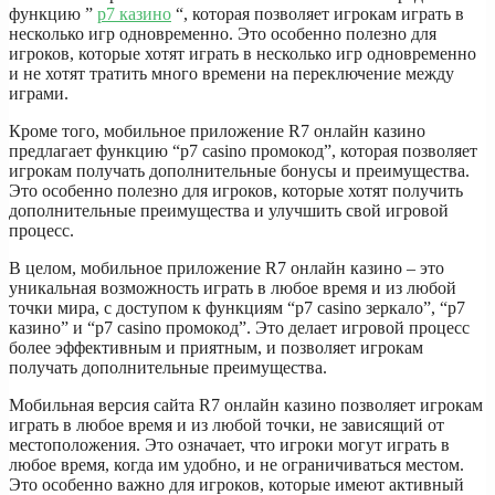
функцию ”
р7 казино
“, которая позволяет игрокам играть в
несколько игр одновременно. Это особенно полезно для
игроков, которые хотят играть в несколько игр одновременно
и не хотят тратить много времени на переключение между
играми.
Кроме того, мобильное приложение R7 онлайн казино
предлагает функцию “р7 casino промокод”, которая позволяет
игрокам получать дополнительные бонусы и преимущества.
Это особенно полезно для игроков, которые хотят получить
дополнительные преимущества и улучшить свой игровой
процесс.
В целом, мобильное приложение R7 онлайн казино – это
уникальная возможность играть в любое время и из любой
точки мира, с доступом к функциям “р7 casino зеркало”, “р7
казино” и “р7 casino промокод”. Это делает игровой процесс
более эффективным и приятным, и позволяет игрокам
получать дополнительные преимущества.
Мобильная версия сайта R7 онлайн казино позволяет игрокам
играть в любое время и из любой точки, не зависящий от
местоположения. Это означает, что игроки могут играть в
любое время, когда им удобно, и не ограничиваться местом.
Это особенно важно для игроков, которые имеют активный