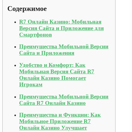
Содержимое
R7 Онлайн Казино: Мобильная
Версия Сайта и Приложение для
Смартфонов
Преимущества Мобильной Версии
Сайта и Приложения
Удобство и Комфорт: Как
Мобильная Версия Сайта R7
Онлайн Казино Помогает
Игрокам
Преимущества Мобильной Версии
Сайта R7 Онлайн Казино
Преимущества и Функции: Как
Мобильное Приложение R7
Онлайн Казино Улучшает