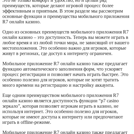
Это не только комфорт и удобство, но и целый ряд
преимуществ, которые делают игровой процесс более
эффективным и приятным. В этом разделе мы рассмотрим
основные функции и преимущества мобильного приложения
R7 онлайн казино.
Одно из основных преимуществ мобильного приложения R7
онлайн казино – это доступность. Теперь вы можете играть в
любое время и из любой точки мира, не зависящий от вашего
местоположения. Это особенно важно для игроков, которые
живут в регионах, где доступ к интернету ограничен.
Мобильное приложение R7 онлайн казино также предлагает
функцию автоматического заполнения форм, что ускоряет
процесс регистрации и позволяет начать играть быстрее. Это
особенно полезно для игроков, которые не хотят тратить
много времени на регистрацию и настройку аккаунта.
Еще одним преимуществом мобильного приложения R7
онлайн казино является доступность функции “р7 casino
зеркало”, которая позволяет игрокам играть в казино, не
используя интернет. Это особенно полезно для игроков,
которые не имеют доступа к интернету или предпочитают
играть в offline-режиме.
Мобильное приложение R7 онлайн казино также предлагает