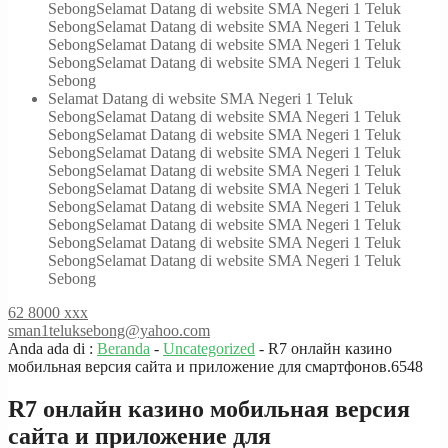
Sebong
Selamat Datang di website SMA Negeri 1 Teluk
Sebong
Selamat Datang di website SMA Negeri 1 Teluk
Sebong
Selamat Datang di website SMA Negeri 1 Teluk
Sebong
Selamat Datang di website SMA Negeri 1 Teluk
Sebong
Selamat Datang di website SMA Negeri 1 Teluk
Sebong
Selamat Datang di website SMA Negeri 1 Teluk
Sebong
Selamat Datang di website SMA Negeri 1 Teluk
Sebong
Selamat Datang di website SMA Negeri 1 Teluk
Sebong
Selamat Datang di website SMA Negeri 1 Teluk
Sebong
Selamat Datang di website SMA Negeri 1 Teluk
Sebong
Selamat Datang di website SMA Negeri 1 Teluk
Sebong
Selamat Datang di website SMA Negeri 1 Teluk
Sebong
Selamat Datang di website SMA Negeri 1 Teluk
Sebong
Selamat Datang di website SMA Negeri 1 Teluk
Sebong
62 8000 xxx
sman1teluksebong@yahoo.com
Anda ada di :
Beranda
-
Uncategorized
-
R7 онлайн казино
мобильная версия сайта и приложение для смартфонов.6548
R7 онлайн казино мобильная версия
сайта и приложение для