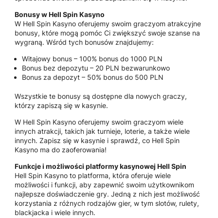
Bonusy w Hell Spin Kasyno
W Hell Spin Kasyno oferujemy swoim graczyom atrakcyjne
bonusy, które mogą pomóc Ci zwiększyć swoje szanse na
wygraną. Wśród tych bonusów znajdujemy:
Witajowy bonus – 100% bonus do 1000 PLN
Bonus bez depozytu – 20 PLN bezwarunkowo
Bonus za depozyt – 50% bonus do 500 PLN
Wszystkie te bonusy są dostępne dla nowych graczy,
którzy zapiszą się w kasynie.
W Hell Spin Kasyno oferujemy swoim graczyom wiele
innych atrakcji, takich jak turnieje, loterie, a także wiele
innych. Zapisz się w kasynie i sprawdź, co Hell Spin
Kasyno ma do zaoferowania!
Funkcje i możliwości platformy kasynowej Hell Spin
Hell Spin Kasyno to platforma, która oferuje wiele
możliwości i funkcji, aby zapewnić swoim użytkownikom
najlepsze doświadczenie gry. Jedną z nich jest możliwość
korzystania z różnych rodzajów gier, w tym slotów, rulety,
blackjacka i wiele innych.