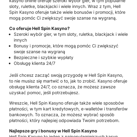
kasyno online oferuje szeroki wybór gier, w tym popularne
sloty, ruletke, blackjacki i wiele innych. Wraz z tym, Hell
Spin Kasyno oferuje także wiele bonusów i promocji, które
mogą pomóc Ci zwiększyć swoje szanse na wygraną.
Co oferuje Hell Spin Kasyno?
Szeroki wybór gier, w tym sloty, ruletka, blackjack i wiele
innych
Bonusy i promocje, które mogą pomóc Ci zwiększyć
swoje szanse na wygraną
Bezpieczne i szybkie wypłaty
Obsługę klienta 24/7
Jeśli chcesz zacząć swoją przygodę w Hell Spin Kasyno,
to nie musisz się martwić o to, jak to zrobić. Kasyno oferuje
obsługę klienta 24/7, co oznacza, że możesz zawsze
uzyskać pomoc, jeśli potrzebujesz.
Wreszcie, Hell Spin Kasyno oferuje także wiele sposobów
płatności, w tym kart kredytowych, e-walletów i transferów
bankowych. To oznacza, że możesz wybrać sposób
płatności, który najlepiej odpowiada Twoim potrzebom.
Najlepsze gry i bonusy w Hell Spin Kasyno
Hell Spin Kasyno to jeden z najpopularniejszych kasyn