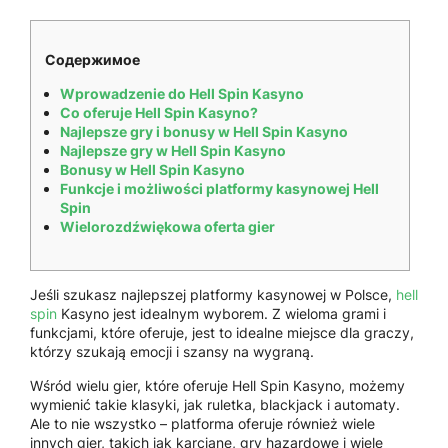
Содержимое
Wprowadzenie do Hell Spin Kasyno
Co oferuje Hell Spin Kasyno?
Najlepsze gry i bonusy w Hell Spin Kasyno
Najlepsze gry w Hell Spin Kasyno
Bonusy w Hell Spin Kasyno
Funkcje i możliwości platformy kasynowej Hell
Spin
Wielorozdźwiękowa oferta gier
Jeśli szukasz najlepszej platformy kasynowej w Polsce,
hell
spin
Kasyno jest idealnym wyborem. Z wieloma grami i
funkcjami, które oferuje, jest to idealne miejsce dla graczy,
którzy szukają emocji i szansy na wygraną.
Wśród wielu gier, które oferuje Hell Spin Kasyno, możemy
wymienić takie klasyki, jak ruletka, blackjack i automaty.
Ale to nie wszystko – platforma oferuje również wiele
innych gier, takich jak karciane, gry hazardowe i wiele