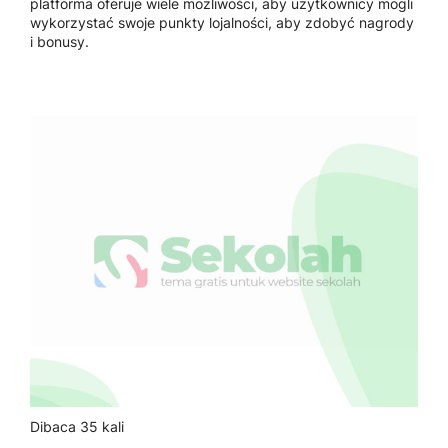
platforma oferuje wiele możliwości, aby użytkownicy mogli
wykorzystać swoje punkty lojalności, aby zdobyć nagrody
i bonusy.
Dibaca 35 kali