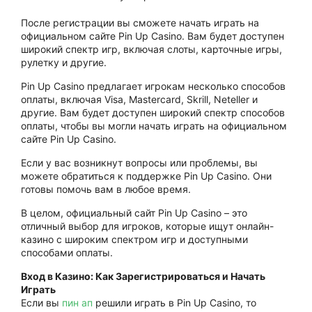
После регистрации вы сможете начать играть на
официальном сайте Pin Up Casino. Вам будет доступен
широкий спектр игр, включая слоты, карточные игры,
рулетку и другие.
Pin Up Casino предлагает игрокам несколько способов
оплаты, включая Visa, Mastercard, Skrill, Neteller и
другие. Вам будет доступен широкий спектр способов
оплаты, чтобы вы могли начать играть на официальном
сайте Pin Up Casino.
Если у вас возникнут вопросы или проблемы, вы
можете обратиться к поддержке Pin Up Casino. Они
готовы помочь вам в любое время.
В целом, официальный сайт Pin Up Casino – это
отличный выбор для игроков, которые ищут онлайн-
казино с широким спектром игр и доступными
способами оплаты.
Вход в Казино: Как Зарегистрироваться и Начать
Играть
Если вы
пин ап
решили играть в Pin Up Casino, то