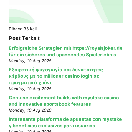
Dibaca 36 kali
Post Terkait
Erfolgreiche Strategien mit https://royalsjoker.de
für ein sicheres und spannendes Spielerlebnis
Monday, 10 Aug 2026
Εξαιρετική ψυχαγωγία και δυνατότητες
κέρδους με το millioner casino login σε
πραγματικό χρόνο
Monday, 10 Aug 2026
Genuine excitement builds with mystake casino
and innovative sportsbook features
Monday, 10 Aug 2026
Interesante plataforma de apuestas con mystake
y beneficios exclusivos para usuarios
Monday, 10 Aug 2026