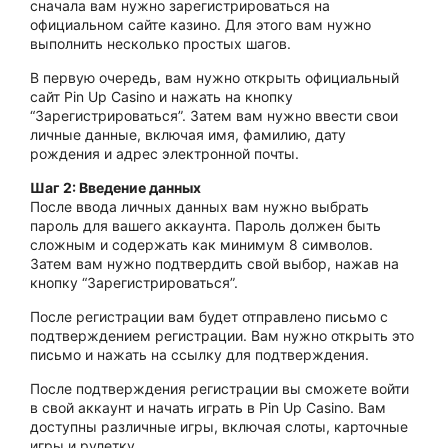
сначала вам нужно зарегистрироваться на
официальном сайте казино. Для этого вам нужно
выполнить несколько простых шагов.
В первую очередь, вам нужно открыть официальный
сайт Pin Up Casino и нажать на кнопку
“Зарегистрироваться”. Затем вам нужно ввести свои
личные данные, включая имя, фамилию, дату
рождения и адрес электронной почты.
Шаг 2: Введение данных
После ввода личных данных вам нужно выбрать
пароль для вашего аккаунта. Пароль должен быть
сложным и содержать как минимум 8 символов.
Затем вам нужно подтвердить свой выбор, нажав на
кнопку “Зарегистрироваться”.
После регистрации вам будет отправлено письмо с
подтверждением регистрации. Вам нужно открыть это
письмо и нажать на ссылку для подтверждения.
После подтверждения регистрации вы сможете войти
в свой аккаунт и начать играть в Pin Up Casino. Вам
доступны различные игры, включая слоты, карточные
игры и рулетку.