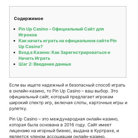
Содержимое
Pin Up Casino – Официальный Сайт для
Игроков
Как начать играть на официальном сайте Pin
Up Casino?
Вход в Казино: Как Зарегистрироваться и
Начать Играть
Шаг 2: Введение данных
Если вы ищете надежный и безопасный способ играть
в онлайн-казино, то Pin Up Casino – ваш выбор. Это
официальный сайт, который предлагает игрокам
широкий спектр игр, включая слоты, карточные игры и
рулетку.
Pin Up Casino – это международная онлайн-казино,
которая была основана в 2016 году. Сайт имеет
лицензию на игорный бизнес, выдана в Куртрахе, и
является членом ассоциации онлайн-казино.