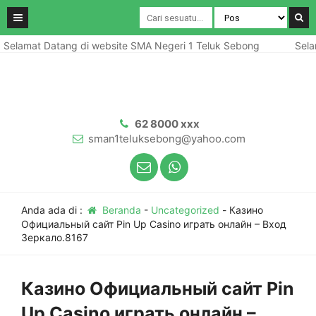
elamat Datang di website SMA Negeri 1 Teluk Sebong
Selama
62 8000 xxx
sman1teluksebong@yahoo.com
Anda ada di :
Beranda
-
Uncategorized
-
Казино
Официальный сайт Pin Up Casino играть онлайн – Вход
Зеркало.8167
Казино Официальный сайт Pin
Up Casino играть онлайн –