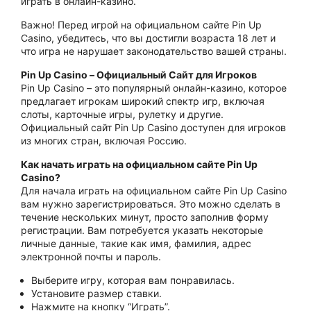
играть в онлайн-казино.
Важно! Перед игрой на официальном сайте Pin Up
Casino, убедитесь, что вы достигли возраста 18 лет и
что игра не нарушает законодательство вашей страны.
Pin Up Casino – Официальный Сайт для Игроков
Pin Up Casino – это популярный онлайн-казино, которое
предлагает игрокам широкий спектр игр, включая
слоты, карточные игры, рулетку и другие.
Официальный сайт Pin Up Casino доступен для игроков
из многих стран, включая Россию.
Как начать играть на официальном сайте Pin Up
Casino?
Для начала играть на официальном сайте Pin Up Casino
вам нужно зарегистрироваться. Это можно сделать в
течение нескольких минут, просто заполнив форму
регистрации. Вам потребуется указать некоторые
личные данные, такие как имя, фамилия, адрес
электронной почты и пароль.
Выберите игру, которая вам понравилась.
Установите размер ставки.
Нажмите на кнопку “Играть”.