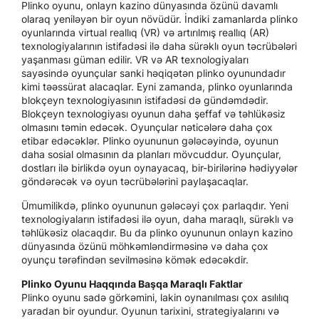
Plinko oyunu, onlayn kazino dünyasında özünü davamlı
olaraq yeniləyən bir oyun növüdür. İndiki zamanlarda plinko
oyunlarında virtual reallıq (VR) və artırılmış reallıq (AR)
texnologiyalarının istifadəsi ilə daha sürəklı oyun təcrübələri
yaşanması güman edilir. VR və AR texnologiyaları
sayəsində oyunçular sanki həqiqətən plinko oyunundadır
kimi təəssürat alacaqlar. Eyni zamanda, plinko oyunlarında
blokçeyn texnologiyasının istifadəsi də gündəmdədir.
Blokçeyn texnologiyası oyunun daha şeffaf və təhlükəsiz
olmasını təmin edəcək. Oyunçular nəticələrə daha çox
etibar edəcəklər. Plinko oyununun gələcəyində, oyunun
daha sosial olmasının da planları mövcuddur. Oyunçular,
dostları ilə birlikdə oyun oynayacaq, bir-birilərinə hədiyyələr
göndərəcək və oyun təcrübələrini paylaşacaqlar.
Ümumilikdə, plinko oyununun gələcəyi çox parlaqdır. Yeni
texnologiyaların istifadəsi ilə oyun, daha maraqlı, sürəklı və
təhlükəsiz olacaqdır. Bu da plinko oyununun onlayn kazino
dünyasında özünü möhkəmləndirməsinə və daha çox
oyunçu tərəfindən sevilməsinə kömək edəcəkdir.
Plinko Oyunu Haqqında Başqa Maraqlı Faktlar
Plinko oyunu sadə görkəmini, lakin oynanılması çox asılılıq
yaradan bir oyundur. Oyunun tarixini, strategiyalarını və