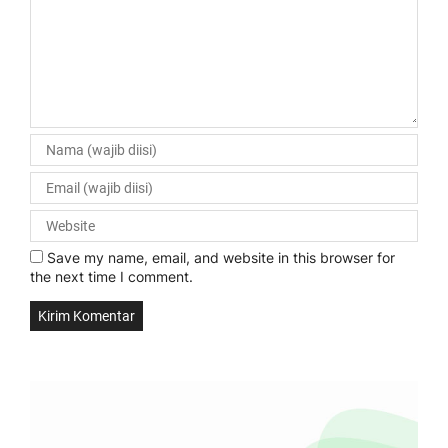
Save my name, email, and website in this browser for
the next time I comment.