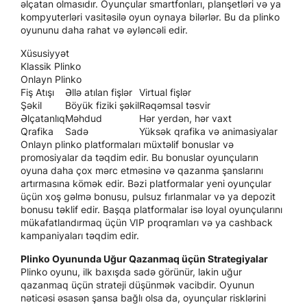
əlçatan olmasıdır. Oyunçular smartfonları, planşetləri və ya
kompyuterləri vasitəsilə oyun oynaya bilərlər. Bu da plinko
oyununu daha rahat və əyləncəli edir.
Xüsusiyyət
Klassik Plinko
Onlayn Plinko
Fiş Atışı
Əllə atılan fişlər
Virtual fişlər
Şəkil
Böyük fiziki şəkil
Rəqəmsal təsvir
Əlçatanlıq
Məhdud
Hər yerdən, hər vaxt
Qrafika
Sadə
Yüksək qrafika və animasiyalar
Onlayn plinko platformaları müxtəlif bonuslar və
promosiyalar da təqdim edir. Bu bonuslar oyunçuların
oyuna daha çox mərc etməsinə və qazanma şanslarını
artırmasına kömək edir. Bəzi platformalar yeni oyunçular
üçün xoş gəlmə bonusu, pulsuz fırlanmalar və ya depozit
bonusu təklif edir. Başqa platformalar isə loyal oyunçularını
mükafatlandırmaq üçün VIP proqramları və ya cashback
kampaniyaları təqdim edir.
Plinko Oyununda Uğur Qazanmaq üçün Strategiyalar
Plinko oyunu, ilk baxışda sadə görünür, lakin uğur
qazanmaq üçün strateji düşünmək vacibdir. Oyunun
nəticəsi əsasən şansa bağlı olsa da, oyunçular risklərini