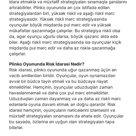
idarə etməklə və müxtəlif strategiyaları sınamaqla şanslarını
artırabilirler. Plinko oyununda ən çox istifadə edilən
strategiyalardan biri, yüksək riskli və aşağı riskli mərc
strategiyasıdır. Yüksək riskli mərc strategiyasında
oyunçular böyük miqdarda pul mərc edir və yüksək
mükafatlar qazanmağa çalışırlar. Bu strategiya riskli olsa
da, əgər oyunçu uğurlu olarsa, böyük qazanc əldə edə
bilər. Aşağı riskli mərc strategiyasında isə oyunçular kiçik
miqdarda pul mərc edir və daha az risklə qazanmağa
çalışırlar.
Plinko Oyununda Risk İdarəsi Nədir?
Risk idarəsi, plinko oyununda uğur qazanmaq üçün ən
vacib amillərdən biridir. Oyunçular, oyun oynamazdan
əvvəl bir büdcə təyin etməli və bu büdcəyə riayət
etməlidirlər. Həmçinin, oyunçular uduzduqları zaman
həvəslənməməli və daha çox pul mərc etməlidirlər.
Uduzduqları zaman dayanmaq və ya daha az riskli mərc
edənlərlə oyuna davam etmək ən doğru qərardır. Risk
idarəsi həmçinin, oyunçuların nəticələrini izləməsini və
müxtəlif strategiyaları sınamasını da əhatə edir. Oyunçular
bu sayədə, özlərinə ən uyğun olan strategiyaları tapa
bilərlər.