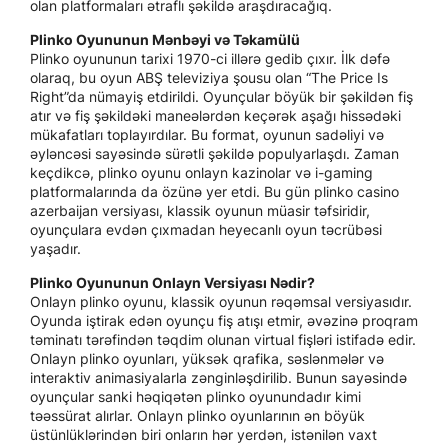
olan platformaları ətraflı şəkildə araşdıracağıq.
Plinko Oyununun Mənbəyi və Təkamülü
Plinko oyununun tarixi 1970-ci illərə gedib çıxır. İlk dəfə
olaraq, bu oyun ABŞ televiziya şousu olan “The Price Is
Right”da nümayiş etdirildi. Oyunçular böyük bir şəkildən fiş
atır və fiş şəkildəki maneələrdən keçərək aşağı hissədəki
mükafatları toplayırdılar. Bu format, oyunun sadəliyi və
əyləncəsi sayəsində sürətli şəkildə populyarlaşdı. Zaman
keçdikcə, plinko oyunu onlayn kazinolar və i-gaming
platformalarında da özünə yer etdi. Bu gün plinko casino
azerbaijan versiyası, klassik oyunun müasir təfsiridir,
oyunçulara evdən çıxmadan heyecanlı oyun təcrübəsi
yaşadır.
Plinko Oyununun Onlayn Versiyası Nədir?
Onlayn plinko oyunu, klassik oyunun rəqəmsal versiyasıdır.
Oyunda iştirak edən oyunçu fiş atışı etmir, əvəzinə proqram
təminatı tərəfindən təqdim olunan virtual fişləri istifadə edir.
Onlayn plinko oyunları, yüksək qrafika, səslənmələr və
interaktiv animasiyalarla zənginləşdirilib. Bunun sayəsində
oyunçular sanki həqiqətən plinko oyunundadır kimi
təəssürat alırlar. Onlayn plinko oyunlarının ən böyük
üstünlüklərindən biri onların hər yerdən, istənilən vaxt