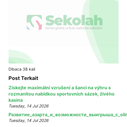
Dibaca 38 kali
Post Terkait
Získejte maximální vzrušení a šanci na výhru s
rozmanitou nabídkou sportovních sázek, živého
kasina
Tuesday, 14 Jul 2026
Развитие_азарта_и_возможности_выигрыша_с_oli
Tuesday, 14 Jul 2026